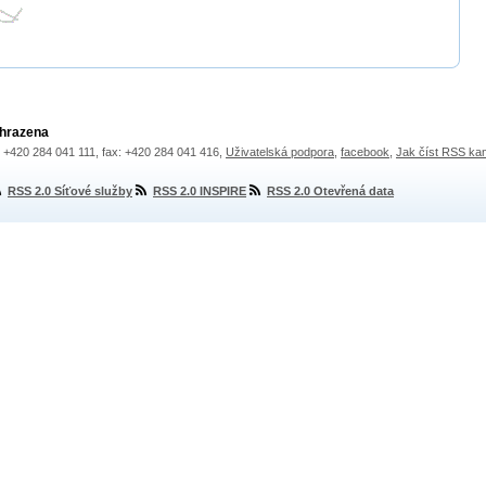
yhrazena
.: +420 284 041 111, fax: +420 284 041 416,
Uživatelská podpora
,
facebook
,
Jak číst RSS ka
RSS 2.0 Síťové služby
RSS 2.0 INSPIRE
RSS 2.0 Otevřená data