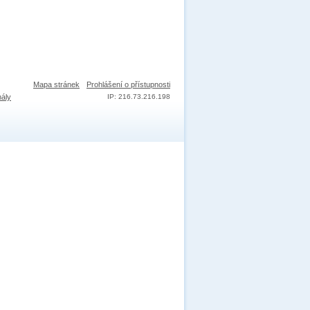
Mapa stránek
Prohlášení o přístupnosti
nály
IP: 216.73.216.198