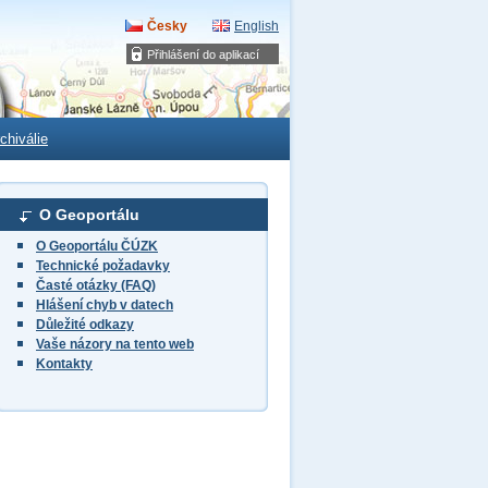
Česky
English
Přihlášení do aplikací
chiválie
O Geoportálu
O Geoportálu ČÚZK
Technické požadavky
Časté otázky (FAQ)
Hlášení chyb v datech
Důležité odkazy
Vaše názory na tento web
Kontakty