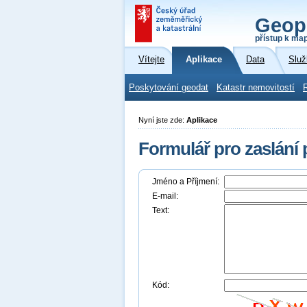
Geop
přístup k ma
Vítejte
Aplikace
Data
Služ
Poskytování geodat
Katastr nemovitostí
Nyní jste zde:
Aplikace
Formulář pro zaslání
Jméno a Příjmení:
E-mail:
Text:
Kód: