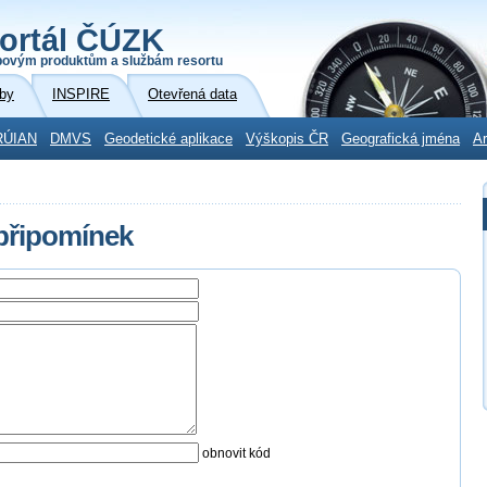
ortál ČÚZK
povým produktům a službám resortu
by
INSPIRE
Otevřená data
RÚIAN
DMVS
Geodetické aplikace
Výškopis ČR
Geografická jména
Ar
 připomínek
obnovit kód