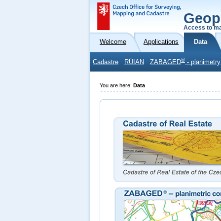
Geop
Access to ma
Welcome
Applications
Data
®
Cadastre
RÚIAN
ZABAGED
- planimetry
You are here:
Data