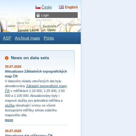
Česky
English
Login
ASP
Archival maps
Prints
News on data sets
30.07.2026
Aktualizace Základních topografických
map ČR
V datovém skladu otevřených dat byly
aktualizovány
Základní topografické mapy
ČR
v měřítkách 1:10 000, 1:25 000, 1:50
000 a 1:100 000. Aktualizovány byly i
mapové služby pro jednotlivá měřítka a
služba
obsahující vrstvy se všemi
dostupnými měřítky tohoto státního
mapového díla.
more
30.07.2026
Aktualizace dat výškopisu ČR