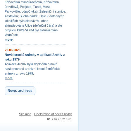
Křižovatka mimoúrovňová, Křižovatka
úrovňová, Podjezd, Tunel, Most,
Parkoviště, odpočívka); Železniční stanice,
zastávka; Suchá nádrž. Dále v dotčených
lokalitách byla dle návrhu obce
aktualizována Ulice (definiční čára) a dle
projektu ISVS-VODA byl aktualizován
Vodní tok.
more
22.06.2026
Nové letecké snímky v aplikaci Archiv z
roku 1979
Aplikace Archiv byla doplněna o nově
naskenované archivní letecké měřické
snímky z roku
1979.
more
News archives
Site map
Declaration of accessibility
IP: 216.73.216.61