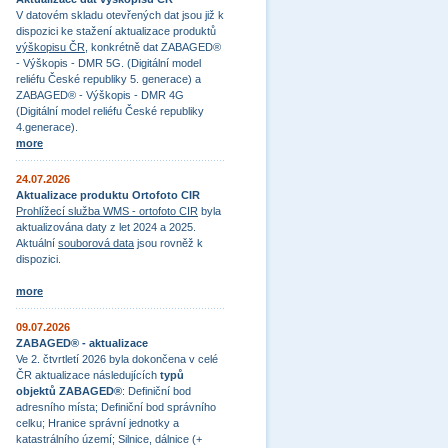
V datovém skladu otevřených dat jsou již k
dispozici ke stažení aktualizace produktů
výškopisu ČR
, konkrétně dat ZABAGED®
- Výškopis - DMR 5G. (Digitální model
reliéfu České republiky 5. generace) a
ZABAGED® - Výškopis - DMR 4G
(Digitální model reliéfu České republiky
4.generace).
more
24.07.2026
Aktualizace produktu Ortofoto CIR
Prohlížecí služba WMS - ortofoto CIR
byla
aktualizována daty z let 2024 a 2025.
Aktuální
souborová data
jsou rovněž k
dispozici.
more
09.07.2026
ZABAGED® - aktualizace
Ve 2. čtvrtletí 2026 byla dokončena v celé
ČR aktualizace následujících
typů
objektů ZABAGED®
: Definiční bod
adresního místa; Definiční bod správního
celku; Hranice správní jednotky a
katastrálního území; Silnice, dálnice (+