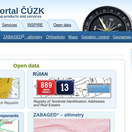
ortal ČÚZK
p products and services
Services
INSPIRE
Open data
®
ZABAGED
- altimetry
Orthophoto
Maps
Geodetic control
Geonames
Open data