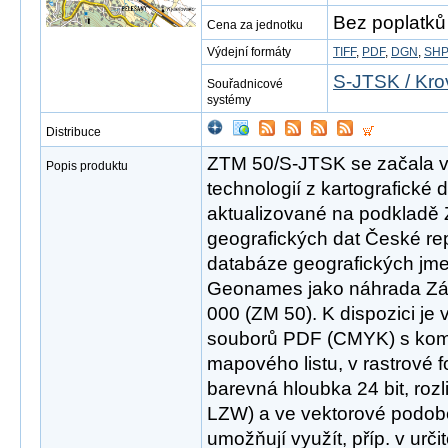
Bez poplatků
Cena za jednotku
Výdejní formáty
TIFF
,
PDF
,
DGN
,
SH
S-JTSK / Kro
Souřadnicové
systémy
Distribuce
ZTM 50/S-JTSK se začala v r
Popis produktu
technologií z kartografické
aktualizované na podkladě 
geografických dat České r
databáze geografických jme
Geonames jako náhrada Zák
000 (ZM 50). K dispozici je 
souborů PDF (CMYK) s ko
mapového listu, v rastrové
barevná hloubka 24 bit, roz
LZW) a ve vektorové podob
umožňují využít, příp. v urči