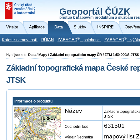
Geoportál ČÚZK
přístup k mapovým produktům a službám res
Vítejte
Aplikace
Data
Služby
INSPIRE
Otevřen
®
®
Katastr nemovitostí
RÚIAN
ZABAGED
- polohopis
ZABAGED
- výšk
Nyní jste zde:
Data / Mapy / Základní topografické mapy ČR / ZTM 1:50 000/S-JTSK
Základní topografická mapa České repu
JTSK
Informace o produktu
Název
Základní topografick
JTSK
631501
Obchodní kód
mapový list
Výdejní jednotka