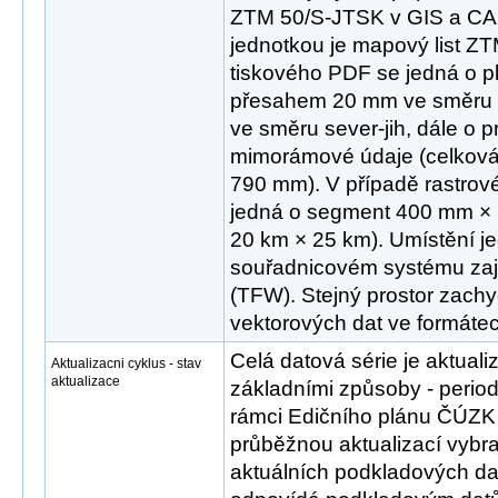
ZTM 50/S-JTSK v GIS a CAD
jednotkou je mapový list Z
tiskového PDF se jedná o 
přesahem 20 mm ve směru
ve směru sever-jih, dále o 
mimorámové údaje (celková
790 mm). V případě rastrov
jedná o segment 400 mm × 
20 km × 25 km). Umístění je
souřadnicovém systému zaji
(TFW). Stejný prostor zachyc
vektorových dat ve formát
Celá datová série je aktua
Aktualizacni cyklus - stav
aktualizace
základními způsoby - peri
rámci Edičního plánu ČÚZK 
průběžnou aktualizací vybr
aktuálních podkladových dat