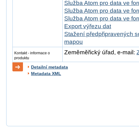
Služba Atom pro data ve fo
Služba Atom pro data ve f
Služba Atom pro data ve f
Export výřezu dat
Stažení předpřipravených s
mapou
Zeměměřický úřad, e-mail:
Kontakt - informace o
produktu
Detailní metadata
Metadata XML