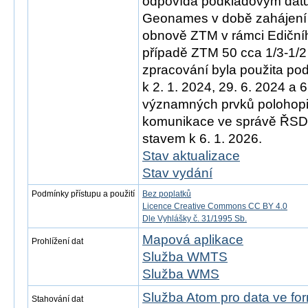
odpovídá podkladovým d
Geonames v době zahájení 
obnově ZTM v rámci Ediční
případě ZTM 50 cca 1/3-1/2
zpracování byla použita po
k 2. 1. 2024, 29. 6. 2024 a 
významných prvků polohopis
komunikace ve správě ŘSD)
stavem k 6. 1. 2026.
Stav aktualizace
Stav vydání
Podmínky přístupu a použití
Bez poplatků
Licence Creative Commons CC BY 4.0
Dle Vyhlášky č. 31/1995 Sb.
Mapová aplikace
Prohlížení dat
Služba WMTS
Služba WMS
Služba Atom pro data ve f
Stahování dat