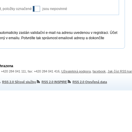
it, položky označené
jsou nepovinné
automaticky zaslán validační e-mail na adresu uvedenou v registraci. Účet
ený v emailu. Potvrdíte tak správnost emailové adresy a dokončíte
yhrazena
.: +420 284 041 111, fax: +420 284 041 416,
Uživatelská podpora
,
facebook
,
Jak číst RSS ka
RSS 2.0 Síťové služby
RSS 2.0 INSPIRE
RSS 2.0 Otevřená data