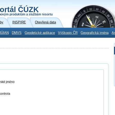
ortál ČÚZK
povým produktům a službám resortu
by
INSPIRE
Otevřená data
RÚIAN
DMVS
Geodetické aplikace
Výškopis ČR
Geografická jména
Ar
lské jméno
ontrola