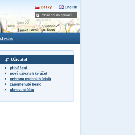
Česky
English
Přihlášení do aplikací
chiválie
Uživatel
přihlášení
nový uživatelský účet
ochrana osobních údajů
zapomenuté heslo
obnovení účtu