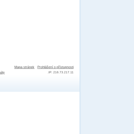
Mapa stránek
Prohlášení o přístupnosti
nály
.
IP: 216.73.217.11