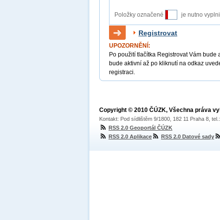
Položky označené
je nutno vypln
Registrovat
UPOZORNĚNÍ:
Po použití tlačítka Registrovat Vám bude 
bude aktivní až po kliknutí na odkaz uved
registraci.
Copyright © 2010 ČÚZK, Všechna práva v
Kontakt: Pod sídlištěm 9/1800, 182 11 Praha 8, tel
RSS 2.0 Geoportál ČÚZK
RSS 2.0 Aplikace
RSS 2.0 Datové sady