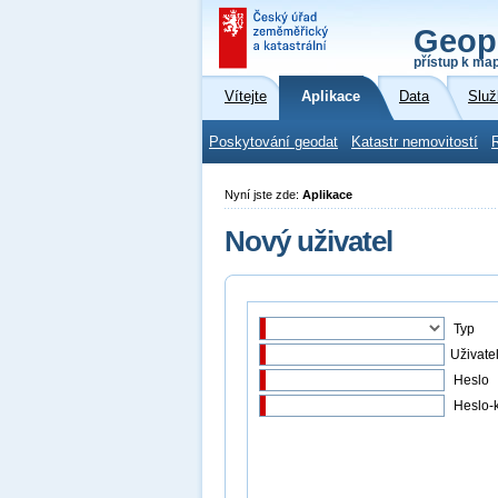
Geop
přístup k ma
Vítejte
Aplikace
Data
Služ
Poskytování geodat
Katastr nemovitostí
Nyní jste zde:
Aplikace
Nový uživatel
Typ
Uživate
Heslo
Heslo-k