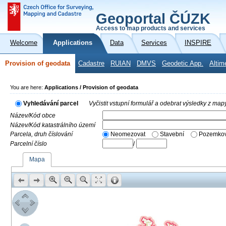
Geoportal ČÚZK
Access to map products and services
Welcome
Applications
Data
Services
INSPIRE
Provision of geodata
Cadastre
RUIAN
DMVS
Geodetic App.
Altim
You are here:
Applications / Provision of geodata
Vyhledávání parcel
Vyčistit vstupní formulář a odebrat výsledky z map
Název/Kód obce
Název/Kód katastrálního území
Parcela, druh číslování
Neomezovat
Stavební
Pozemkov
Parcelní číslo
/
Mapa