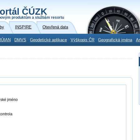
ortál ČÚZK
povým produktům a službám resortu
by
INSPIRE
Otevřená data
RÚIAN
DMVS
Geodetické aplikace
Výškopis ČR
Geografická jména
Ar
lské jméno
ontrola