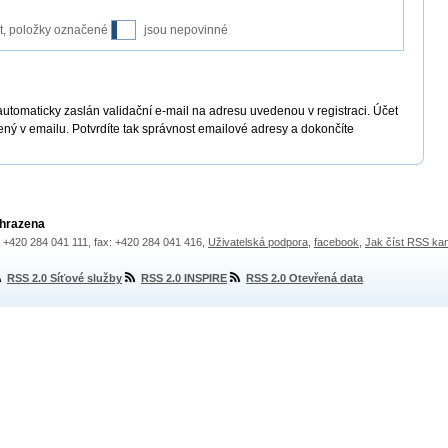
it, položky označené
jsou nepovinné
automaticky zaslán validační e-mail na adresu uvedenou v registraci. Účet
ený v emailu. Potvrdíte tak správnost emailové adresy a dokončíte
yhrazena
.: +420 284 041 111, fax: +420 284 041 416,
Uživatelská podpora
,
facebook
,
Jak číst RSS ka
RSS 2.0 Síťové služby
RSS 2.0 INSPIRE
RSS 2.0 Otevřená data