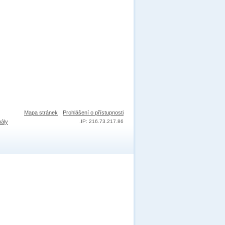
Mapa stránek
Prohlášení o přístupnosti
nály
.
IP: 216.73.217.86