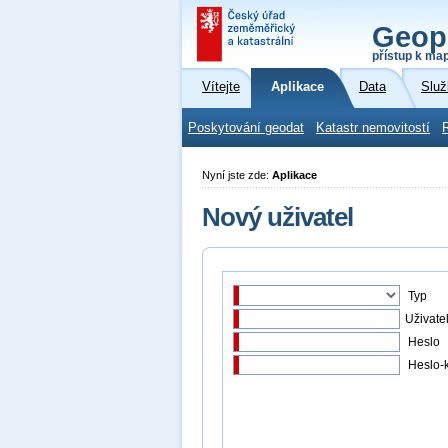
Geop
přístup k ma
Vítejte
Aplikace
Data
Služ
Poskytování geodat
Katastr nemovitostí
Nyní jste zde:
Aplikace
Nový uživatel
Typ
Uživate
Heslo
Heslo-k