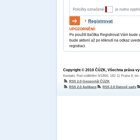
Položky označené
je nutno vypln
Registrovat
UPOZORNĚNÍ:
Po použití tlačítka Registrovat Vám bude 
bude aktivní až po kliknutí na odkaz uved
registraci.
Copyright © 2010 ČÚZK, Všechna práva v
Kontakt: Pod sídlištěm 9/1800, 182 11 Praha 8, tel
RSS 2.0 Geoportál ČÚZK
RSS 2.0 Aplikace
RSS 2.0 Datové sady