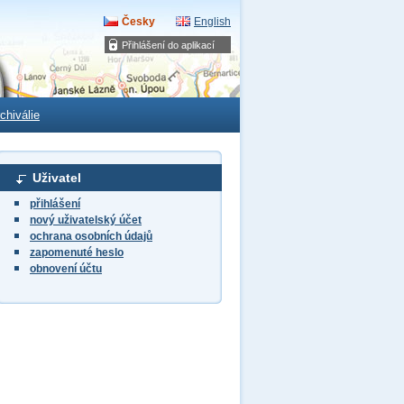
Česky
English
Přihlášení do aplikací
chiválie
Uživatel
přihlášení
nový uživatelský účet
ochrana osobních údajů
zapomenuté heslo
obnovení účtu