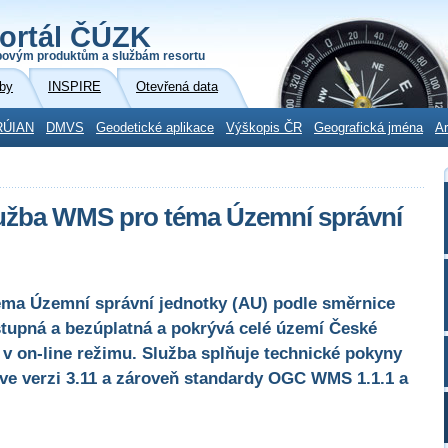
ortál ČÚZK
povým produktům a službám resortu
by
INSPIRE
Otevřená data
RÚIAN
DMVS
Geodetické aplikace
Výškopis ČR
Geografická jména
Ar
lužba WMS pro téma Územní správní
éma Územní správní jednotky (AU) podle směrnice
stupná a bezúplatná a pokrývá celé území České
 v on-line režimu. Služba splňuje technické pokyny
 ve verzi 3.11 a zároveň standardy OGC WMS 1.1.1 a