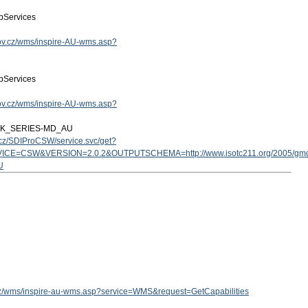
Services
.gov.cz/wms/inspire-AU-wms.asp?
Services
.gov.cz/wms/inspire-AU-wms.asp?
ZK_SERIES-MD_AU
v.cz/SDIProCSW/service.svc/get?
ICE=CSW&VERSION=2.0.2&OUTPUTSCHEMA=http://www.isotc211.org/2005/g
U
v.cz/wms/inspire-au-wms.asp?service=WMS&request=GetCapabilities