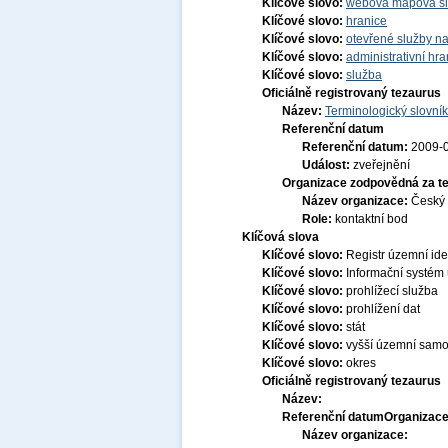
Klíčové slovo:
webová mapová s
Klíčové slovo:
hranice
Klíčové slovo:
otevřené služby na
Klíčové slovo:
administrativní hra
Klíčové slovo:
služba
Oficiálně registrovaný tezaurus
Název:
Terminologický slovník
Referenční datum
Referenční datum:
2009-
Událost:
zveřejnění
Organizace zodpovědná za t
Název organizace:
Český 
Role:
kontaktní bod
Klíčová slova
Klíčové slovo:
Registr územní ide
Klíčové slovo:
Informační systém 
Klíčové slovo:
prohlížecí služba
Klíčové slovo:
prohlížení dat
Klíčové slovo:
stát
Klíčové slovo:
vyšší územní sam
Klíčové slovo:
okres
Oficiálně registrovaný tezaurus
Název:
Referenční datum
Organizace
Název organizace: