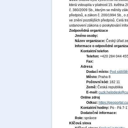
která vstoupila v platnost 15. května
č. 380/2009 Sb., kterým se měnily zák
předpisů, a zákon č. 200/1994 Sb., o
ve znění pozdějších předpisů. Celá t
ustanovení zákona o poskytování infor
Zodpovědná organizace
Jméno osoby:
Název organizace:
Český úřad ze
Informace o odpovědné organiza
Kontaktní telefon
Telefon:
+420 284 044 45
Fax:
Adresa
Dodací místo:
Pod sídlišt
Město:
Praha 8
Poštovní kód:
182 11
Země:
Česká republika
E-mail:
cuzk.helpdesk@cu
Online zdroj
Odkaz:
https://geoportal.c
Kontaktní hodiny:
Po - Pá 7-
Dodatečné informace:
Role:
správce
Klíčová slova