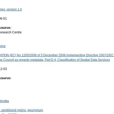
es, version 1.0
06-01
ezaurus:
Research Centre
vice
ON (EC) No 1205/2008 of 3 December 2008 implementing Directive 2007/2/EC 
e Council as regards metadata, Part D 4, Classification of Spatial Data Services
12-03
ezaurus:
dnotka
o, zeměpisné jméno, geonymum