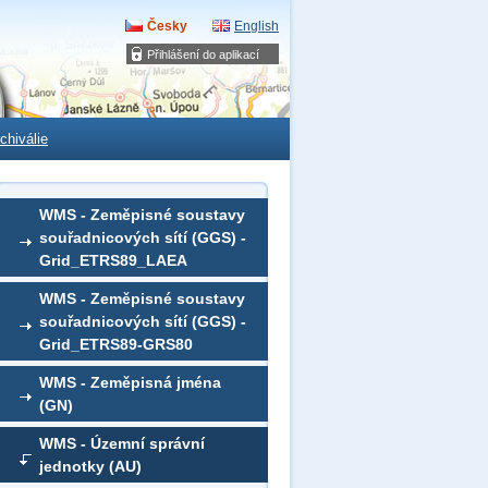
Česky
English
Přihlášení do aplikací
chiválie
WMS - Zeměpisné soustavy
souřadnicových sítí (GGS) -
Grid_ETRS89_LAEA
WMS - Zeměpisné soustavy
souřadnicových sítí (GGS) -
Grid_ETRS89-GRS80
WMS - Zeměpisná jména
(GN)
WMS - Územní správní
jednotky (AU)