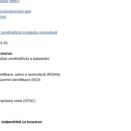
lužba (WMS)
d prostorovými daty
nice
 zeměměřictví a katastru nemovitostí
01-01
ezaurus:
úřad zeměměřický a katastrální
ntifikace, adres a nemovitostí (RÚIAN)
územní identifikace (ISÚI)
osprávný celek (VÚSC)
 zodpovědná za tezaurus: