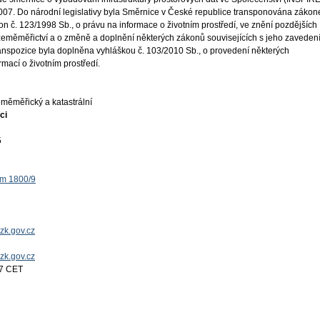
 2007. Do národní legislativy byla Směrnice v České republice transponována záko
on č. 123/1998 Sb., o právu na informace o životním prostředí, ve znění pozdějších
 zeměměřictví a o změně a doplnění některých zákonů souvisejících s jeho zaveden
ranspozice byla doplněna vyhláškou č. 103/2010 Sb., o provedení některých
mací o životním prostředí.
měměřický a katastrální
ci
5
ěm 1800/9
zk.gov.cz
uzk.gov.cz
17 CET