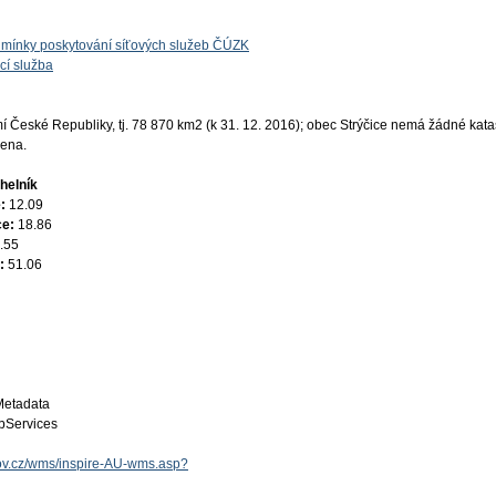
mínky poskytování síťových služeb ČÚZK
cí služba
České Republiky, tj. 78 870 km2 (k 31. 12. 2016); obec Strýčice nemá žádné katas
žena.
helník
e:
12.09
ce:
18.86
.55
e:
51.06
Metadata
Services
.gov.cz/wms/inspire-AU-wms.asp?