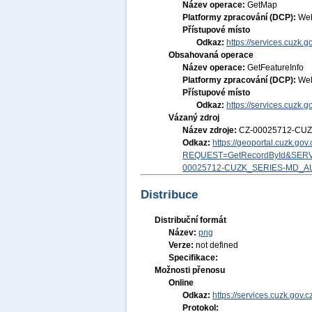
Název operace:
GetMap
Platformy zpracování (DCP):
Web
Přístupové místo
Odkaz:
https://services.cuzk
Obsahovaná operace
Název operace:
GetFeatureInfo
Platformy zpracování (DCP):
Web
Přístupové místo
Odkaz:
https://services.cuzk
Vázaný zdroj
Název zdroje:
CZ-00025712-CU
Odkaz:
https://geoportal.cuzk.go
REQUEST=GetRecordById&SERV
00025712-CUZK_SERIES-MD_A
Distribuce
Distribuční formát
Název:
png
Verze:
not defined
Specifikace:
Možnosti přenosu
Online
Odkaz:
https://services.cuzk.go
Protokol: