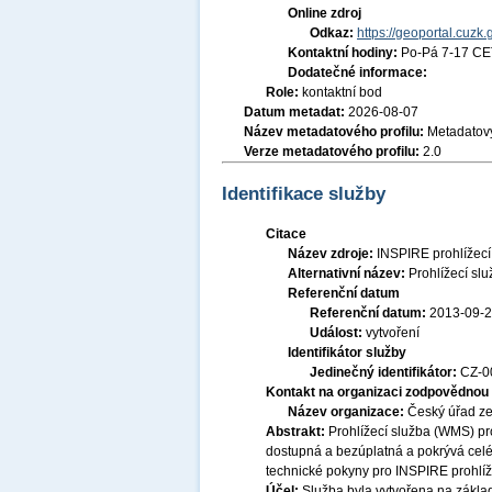
Online zdroj
Odkaz:
https://geoportal.cuzk.
Kontaktní hodiny:
Po-Pá 7-17 CE
Dodatečné informace:
Role:
kontaktní bod
Datum metadat:
2026-08-07
Název metadatového profilu:
Metadatový
Verze metadatového profilu:
2.0
Identifikace služby
Citace
Název zdroje:
INSPIRE prohlížec
Alternativní název:
Prohlížecí sl
Referenční datum
Referenční datum:
2013-09-
Událost:
vytvoření
Identifikátor služby
Jedinečný identifikátor:
CZ-
Kontakt na organizaci zodpovědnou 
Název organizace:
Český úřad ze
Abstrakt:
Prohlížecí služba (WMS) pr
dostupná a bezúplatná a pokrývá celé
technické pokyny pro INSPIRE prohlíž
Účel:
Služba byla vytvořena na základ