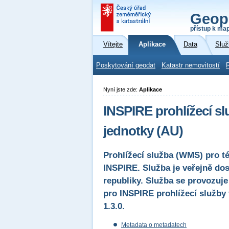
Geop
přístup k ma
Vítejte
Aplikace
Data
Služ
Poskytování geodat
Katastr nemovitostí
Nyní jste zde:
Aplikace
INSPIRE prohlížecí s
jednotky (AU)
Prohlížecí služba (WMS) pro t
INSPIRE. Služba je veřejně do
republiky. Služba se provozuje
pro INSPIRE prohlížecí služby
1.3.0.
Metadata o metadatech