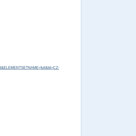
md&ELEMENTSETNAME=full&Id=CZ-