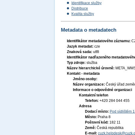
Identifikace služby
Distribuce
Kvalita služby
Metadata o metadatech
Identifikátor metadatového záznamu:
C
Jazyk metadat:
cze
Znaková sada:
utf8
Identifikátor nadřazeného metadatové
Typ zdroje:
služba
Název hierarchické úrovně:
META_WMS
Kontakt - metadata
Jméno osoby:
Název organizace:
Český úřad zeměm
Informace o odpovědné organizaci
Kontaktní telefon
Telefon:
+420 284 044 455
Adresa
Dodací místo:
Pod sídlištěm 
Město:
Praha 8
Poštovní kód:
182 11
Země:
Česká republika
E-mail:
cuzk.helpdesk@cuzk.g