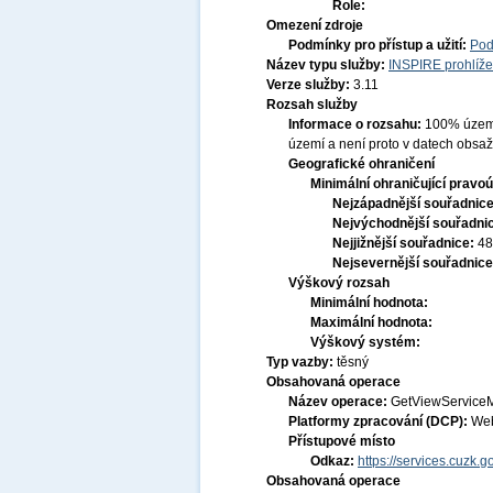
Role:
Omezení zdroje
Podmínky pro přístup a užití:
Pod
Název typu služby:
INSPIRE prohlíže
Verze služby:
3.11
Rozsah služby
Informace o rozsahu:
100% území 
území a není proto v datech obsa
Geografické ohraničení
Minimální ohraničující pravoú
Nejzápadnější souřadnic
Nejvýchodnější souřadni
Nejjižnější souřadnice:
48
Nejsevernější souřadnic
Výškový rozsah
Minimální hodnota:
Maximální hodnota:
Výškový systém:
Typ vazby:
těsný
Obsahovaná operace
Název operace:
GetViewService
Platformy zpracování (DCP):
Web
Přístupové místo
Odkaz:
https://services.cuzk
Obsahovaná operace