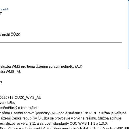
gov.cz
T
 profil ČÚZK
í služba WMS pro téma Územní správní jednotky (AU)
užba WMS - AU
29
00025712-CUZK_WMS_AU
za službu
měměřický a katastrální
o téma Územní správní jednotky (AU) podle směrnice INSPIRE. Služba je veřejně
 území České republiky. Služba se provozuje v on-line režimu. Služba splňuje
ecí služby ve verzi 3.11 a zároveň standardy OGC WMS 1.1.1 a 1.3.0.
ě směrnice o vybudování infrastruktury prostorových dat ve Společenství (INSPIRE