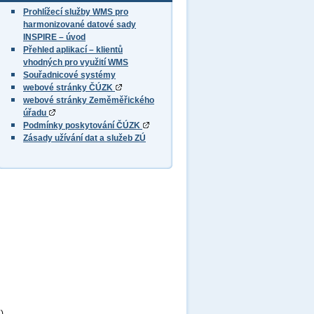
Prohlížecí služby WMS pro
harmonizované datové sady
INSPIRE – úvod
Přehled aplikací – klientů
vhodných pro využití WMS
Souřadnicové systémy
webové stránky ČÚZK
webové stránky Zeměměřického
úřadu
Podmínky poskytování ČÚZK
Zásady užívání dat a služeb ZÚ
),