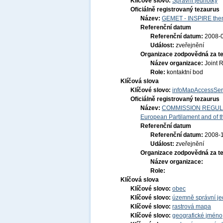
Klíčové slovo:
Správní jednotky
Oficiálně registrovaný tezaurus
Název:
GEMET - INSPIRE them
Referenční datum
Referenční datum:
2008-
Událost:
zveřejnění
Organizace zodpovědná za t
Název organizace:
Joint 
Role:
kontaktní bod
Klíčová slova
Klíčové slovo:
infoMapAccessSer
Oficiálně registrovaný tezaurus
Název:
COMMISSION REGULATI
European Partilament and of th
Referenční datum
Referenční datum:
2008-
Událost:
zveřejnění
Organizace zodpovědná za t
Název organizace:
Role:
Klíčová slova
Klíčové slovo:
obec
Klíčové slovo:
územně správní je
Klíčové slovo:
rastrová mapa
Klíčové slovo:
geografické jmén