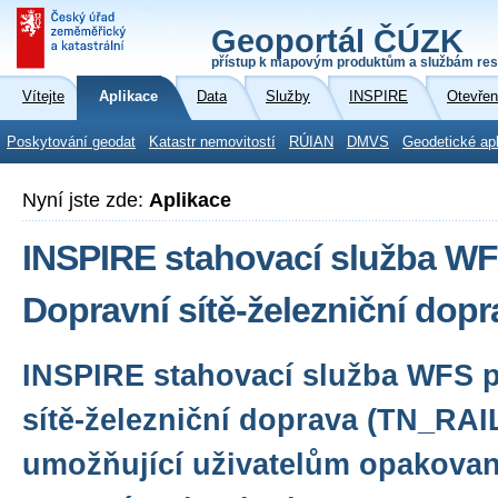
Geoportál ČÚZK
přístup k mapovým produktům a službám res
Vítejte
Aplikace
Data
Služby
INSPIRE
Otevřen
Poskytování geodat
Katastr nemovitostí
RÚIAN
DMVS
Geodetické ap
Nyní jste zde:
Aplikace
INSPIRE stahovací služba WF
Dopravní sítě-železniční dop
INSPIRE stahovací služba WFS 
sítě-železniční doprava (TN_RAIL
umožňující uživatelům opakovan