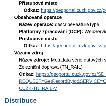
Přístupové místo
Odkaz:
https://geoportal.cuzk.gov.cz/
Obsahovaná operace
Název operace:
describeFeatureType
Platformy zpracování (DCP):
WebServi
Přístupové místo
Odkaz:
https://geoportal.cuzk.gov.cz/
Vázaný zdroj
Název zdroje:
Metadata série datových 
Železniční doprava (TN_RAIL)
Odkaz:
https://geoportal.cuzk.gov.cz/S
REQUEST=GetRecordById&SERVICE=CS
CUZK-TN_RAIL-V
Distribuce