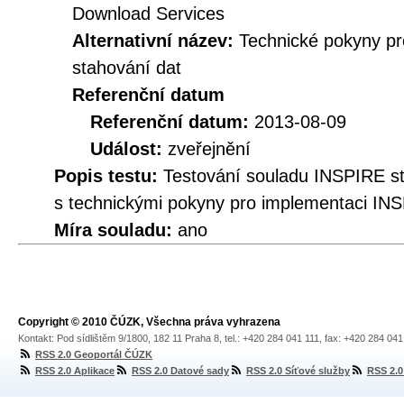
Download Services
Alternativní název:
Technické pokyny p
stahování dat
Referenční datum
Referenční datum:
2013-08-09
Událost:
zveřejnění
Popis testu:
Testování souladu INSPIRE 
s technickými pokyny pro implementaci INS
Míra souladu:
ano
Copyright © 2010 ČÚZK, Všechna práva vyhrazena
Kontakt: Pod sídlištěm 9/1800, 182 11 Praha 8, tel.: +420 284 041 111, fax: +420 284 04
RSS 2.0 Geoportál ČÚZK
RSS 2.0 Aplikace
RSS 2.0 Datové sady
RSS 2.0 Síťové služby
RSS 2.0