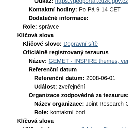
Odkaz:
https://geoportal.cuzk.gov.cz
Kontaktní hodiny:
Po-Pá 9-14 CET
Dodatečné informace:
Role:
správce
Klíčová slova
Klíčové slovo:
Dopravní sítě
Oficiálně registrovaný tezaurus
Název:
GEMET - INSPIRE themes, ver
Referenční datum
Referenční datum:
2008-06-01
Událost:
zveřejnění
Organizace zodpovědná za tezaurus
Název organizace:
Joint Research 
Role:
kontaktní bod
Klíčová slova