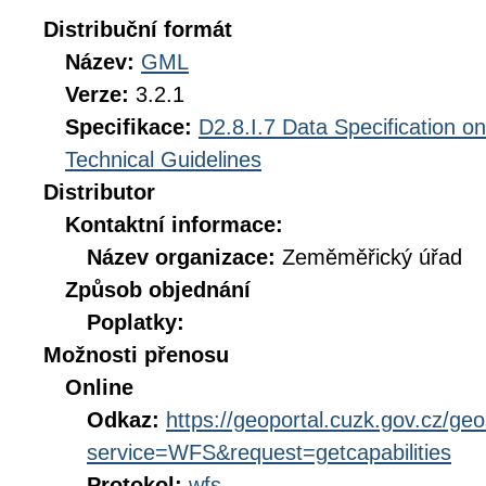
Distribuční formát
Název:
GML
Verze:
3.2.1
Specifikace:
D2.8.I.7 Data Specification o
Technical Guidelines
Distributor
Kontaktní informace:
Název organizace:
Zeměměřický úřad
Způsob objednání
Poplatky:
Možnosti přenosu
Online
Odkaz:
https://geoportal.cuzk.gov.cz/geo
service=WFS&request=getcapabilities
Protokol:
wfs