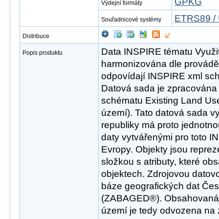
GPKG
Výdejní formáty
ETRS89 / 
Souřadnicové systémy
Distribuce
Data INSPIRE tématu Využit
Popis produktu
harmonizována dle provádě
odpovídají INSPIRE xml sch
Datová sada je zpracována 
schématu Existing Land Use 
území). Tato datová sada v
republiky má proto jednotno
daty vytvářenými pro toto I
Evropy. Objekty jsou repre
složkou s atributy, které ob
objektech. Zdrojovou datov
báze geografických dat Čes
(ZABAGED®). Obsahovaná i
území je tedy odvozena na