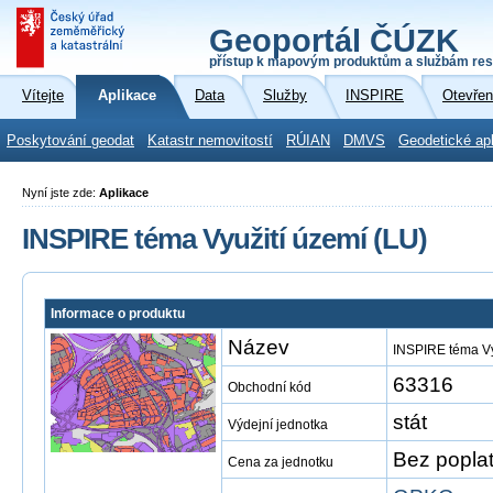
Geoportál ČÚZK
přístup k mapovým produktům a službám res
Vítejte
Aplikace
Data
Služby
INSPIRE
Otevřen
Poskytování geodat
Katastr nemovitostí
RÚIAN
DMVS
Geodetické ap
Nyní jste zde:
Aplikace
INSPIRE téma Využití území (LU)
Informace o produktu
Název
INSPIRE téma Vy
63316
Obchodní kód
stát
Výdejní jednotka
Bez popla
Cena za jednotku