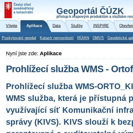
Geoportál ČÚZK
přístup k mapovým produktům a službám res
Vítejte
Aplikace
Data
Služby
INSPIRE
Otevřen
Poskytování geodat
Katastr nemovitostí
RÚIAN
DMVS
Geodetické ap
Nyní jste zde:
Aplikace
Prohlížecí služba WMS - Orto
Prohlížecí služba WMS-ORTO_KI
WMS služba, která je přístupná 
využívající síť Komunikační infr
správy (KIVS). KIVS slouží k be