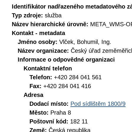
Identifikátor nadřazeného metadatového 
Typ zdroje:
služba
Název hierarchické úrovně:
META_WMS-OR
Kontakt - metadata
Jméno osoby:
Vlček, Bohumil, Ing.
Název organizace:
Český úřad zeměměřick
Informace o odpovědné organizaci
Kontaktní telefon
Telefon:
+420 284 041 561
Fax:
+420 284 041 416
Adresa
Dodací místo:
Pod sídlištěm 1800/9
Město:
Praha 8
Poštovní kód:
182 11
Země:
Česká republika