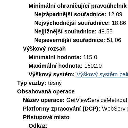
Minimální ohraničující pravoúhelník
Nejzápadnější souřadnice:
12.09
Nejvýchodnější souřadnice:
18.86
Nejjižnější souřadnice:
48.55
Nejsevernější souřadnice:
51.06
Výškový rozsah
Minimální hodnota:
115.0
Maximální hodnota:
1602.0
Výškový systém:
Výškový systém balt
Typ vazby:
těsný
Obsahovaná operace
Název operace:
GetViewServiceMetadat
Platformy zpracování (DCP):
WebServi
Přístupové místo
Odkaz: