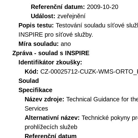
Referenční datum:
2009-10-20
Událost:
zveřejnění
Popis testu:
Testování souladu síťové služ
INSPIRE pro síťové služby.
Míra souladu:
ano
Zpráva - soulad s INSPIRE
Identifikátor zkoušky:
Kód:
CZ-00025712-CUZK-WMS-ORTO_KI
Soulad
Specifikace
Název zdroje:
Technical Guidance for t
Services
Alternativní název:
Technické pokyny p
prohlížecích služeb
Referenční datum