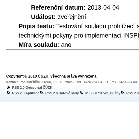
Referenční datum:
2013-04-04
Událost:
zveřejnění
Popis testu:
Testování souladu prohlíže
technickými pokyny pro implementaci INSPI
Míra souladu:
ano
Copyright © 2010 ČÚZK, Všechna práva vyhrazena
Kontakt: Pod sídlištěm 9/1800, 182 11 Praha 8, tel.: +420 284 041 111, fax: +420 284 04
RSS 2.0 Geoportál ČÚZK
RSS 2.0 Aplikace
RSS 2.0 Datové sady
RSS 2.0 Síťové služby
RSS 2.0