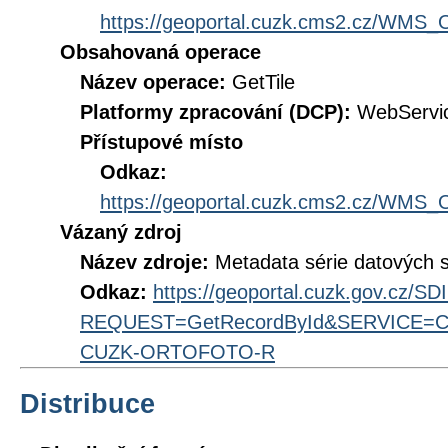
https://geoportal.cuzk.cms2.cz/WM
Obsahovaná operace
Název operace:
GetTile
Platformy zpracování (DCP):
WebServi
Přístupové místo
Odkaz:
https://geoportal.cuzk.cms2.cz/WM
Vázaný zdroj
Název zdroje:
Metadata série datových 
Odkaz:
https://geoportal.cuzk.gov.cz/S
REQUEST=GetRecordById&SERVICE=CS
CUZK-ORTOFOTO-R
Distribuce