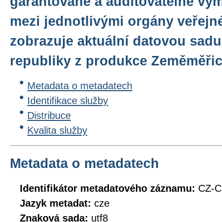
garantované a auditovatelné vý
mezi jednotlivými orgány veřejn
zobrazuje aktuální datovou sadu
republiky z produkce Zeměměři
Metadata o metadatech
Identifikace služby
Distribuce
Kvalita služby
Metadata o metadatech
Identifikátor metadatového záznamu:
CZ-
Jazyk metadat:
cze
Znaková sada:
utf8