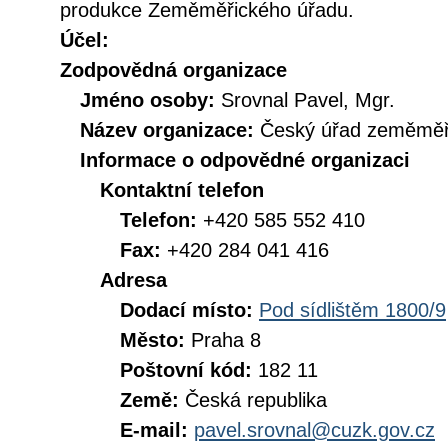
produkce Zeměměřického úřadu.
Účel:
Zodpovědná organizace
Jméno osoby:
Srovnal Pavel, Mgr.
Název organizace:
Český úřad zeměměři
Informace o odpovědné organizaci
Kontaktní telefon
Telefon:
+420 585 552 410
Fax:
+420 284 041 416
Adresa
Dodací místo:
Pod sídlištěm 1800/9
Město:
Praha 8
Poštovní kód:
182 11
Země:
Česká republika
E-mail:
pavel.srovnal@cuzk.gov.cz