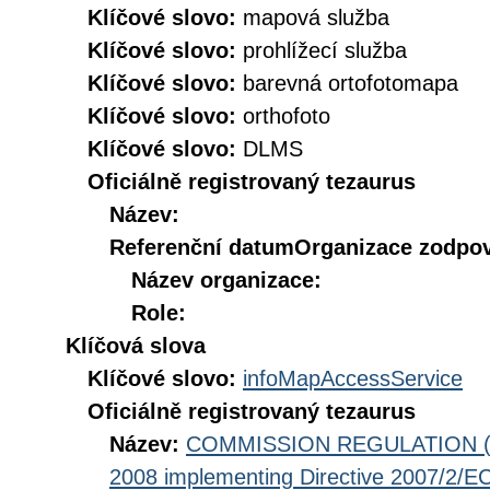
Klíčové slovo:
mapová služba
Klíčové slovo:
prohlížecí služba
Klíčové slovo:
barevná ortofotomapa
Klíčové slovo:
orthofoto
Klíčové slovo:
DLMS
Oficiálně registrovaný tezaurus
Název:
Referenční datum
Organizace zodpov
Název organizace:
Role:
Klíčová slova
Klíčové slovo:
infoMapAccessService
Oficiálně registrovaný tezaurus
Název:
COMMISSION REGULATION (EC
2008 implementing Directive 2007/2/EC