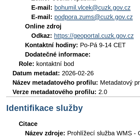
E-mail:
bohumil.vlcek@cuzk.gov.cz
E-mail:
podpora.zums@cuzk.gov.cz
Online zdroj
Odkaz:
https://geoportal.cuzk.gov.cz
Kontaktní hodiny:
Po-Pá 9-14 CET
Dodatečné informace:
Role:
kontaktní bod
Datum metadat:
2026-02-26
Název metadatového profilu:
Metadatový pr
Verze metadatového profilu:
2.0
Identifikace služby
Citace
Název zdroje:
Prohlížecí služba WMS - 