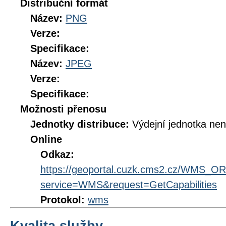
Distribuční formát
Název:
PNG
Verze:
Specifikace:
Název:
JPEG
Verze:
Specifikace:
Možnosti přenosu
Jednotky distribuce:
Výdejní jednotka ne
Online
Odkaz:
https://geoportal.cuzk.cms2.cz/WMS_
service=WMS&request=GetCapabilities
Protokol:
wms
Kvalita služby