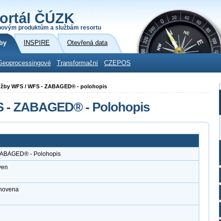
ortál ČÚZK
povým produktům a službám resortu
by
INSPIRE
Otevřená data
Geoprocessingové
Transformační
CZEPOS
služby WFS / WFS - ZABAGED® - polohopis
S - ZABAGED® - Polohopis
 ZABAGED® - Polohopis
ven
anovena