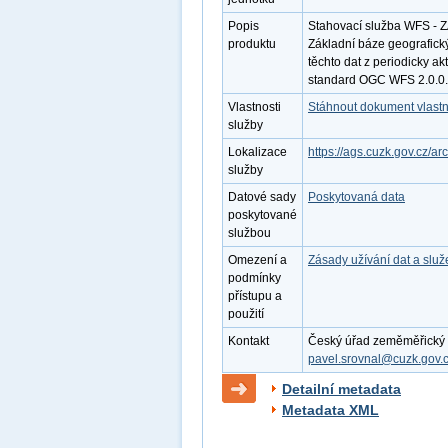
Popis
Stahovací služba WFS - 
produktu
Základní báze geografic
těchto dat z periodicky a
standard OGC WFS 2.0.0.
Vlastnosti
Stáhnout dokument vlastn
služby
Lokalizace
https://ags.cuzk.gov.c
služby
Datové sady
Poskytovaná data
poskytované
službou
Omezení a
Zásady užívání dat a slu
podmínky
přístupu a
použití
Kontakt
Český úřad zeměměřický a 
pavel.srovnal@cuzk.gov.
Detailní metadata
Metadata XML