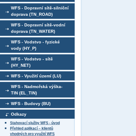
WFS - Dopravní sítě-silniční
doprava (TN_ROAD)
WFS - Dopravní sítě-vodní
doprava (TN_WATER)
WFS - Vodstvo - fyzické
vody (HY_P)
WFS - Vodstvo - sítě
(HY_NET)
WFS - Využití území (LU)
WFS - Nadmořská výška-
TIN (EL_TIN)
WFS - Budovy (BU)
Odkazy
Stahovací služby WFS - úvod
Přehled aplikací – klientů
vhodných pro využití WFS