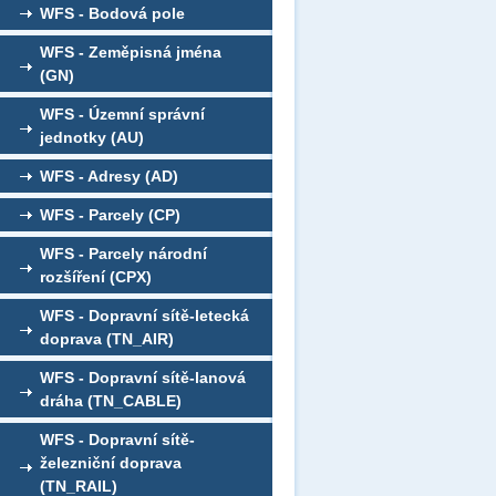
WFS - Bodová pole
WFS - Zeměpisná jména
(GN)
WFS - Územní správní
jednotky (AU)
WFS - Adresy (AD)
WFS - Parcely (CP)
WFS - Parcely národní
rozšíření (CPX)
WFS - Dopravní sítě-letecká
doprava (TN_AIR)
WFS - Dopravní sítě-lanová
dráha (TN_CABLE)
WFS - Dopravní sítě-
železniční doprava
(TN_RAIL)