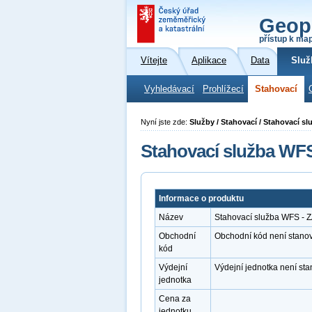
Geop
přístup k ma
Vítejte
Aplikace
Data
Služ
Vyhledávací
Prohlížecí
Stahovací
Nyní jste zde:
Služby / Stahovací / Stahovací 
Stahovací služba WF
Informace o produktu
Název
Stahovací služba WFS -
Obchodní
Obchodní kód není stano
kód
Výdejní
Výdejní jednotka není st
jednotka
Cena za
jednotku