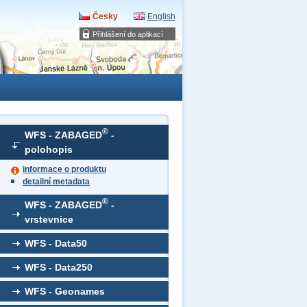
Česky
English
Přihlášení do aplikací
®
WFS - ZABAGED
-
polohopis
informace o produktu
detailní metadata
®
WFS - ZABAGED
-
vrstevnice
WFS - Data50
WFS - Data250
WFS - Geonames