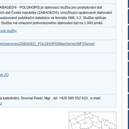
ZABAGED® - POLOHOPIS je stahovací služba pro poskytování dat
kých dat České republiky (ZABAGED®), umožňující opakované stahování
ktualizované publikační databáze ve formátu GML 3.2. Služba splňuje
 Služba má omezení jednorázového stahování dat na 1 000 prvků.
osti služby
z/arcgis/services/ZABAGED_POLOHOPIS/MapServer/WFSServer
žeb ZÚ
katastrální, Srovnal Pavel, Mgr. , tel: +420 585 552 410 , e-mail:
cz