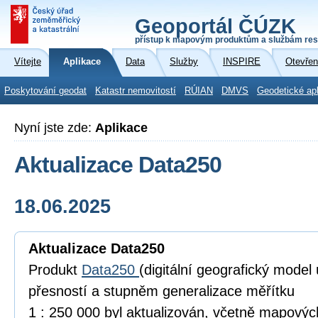
Geoportál ČÚZK
přístup k mapovým produktům a službám res
Vítejte
Aplikace
Data
Služby
INSPIRE
Otevřen
Poskytování geodat
Katastr nemovitostí
RÚIAN
DMVS
Geodetické ap
Nyní jste zde:
Aplikace
Aktualizace Data250
18.06.2025
Aktualizace Data250
Produkt
Data250
(digitální geografický model
přesností a stupněm generalizace měřítku
1 : 250 000 byl aktualizován, včetně mapový