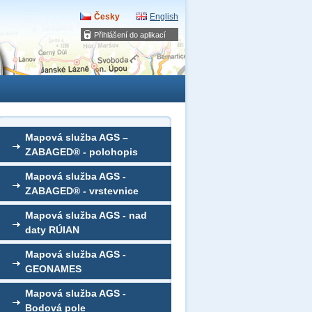
Česky
English
Přihlášení do aplikací
Mapová služba AGS –
ZABAGED® - polohopis
Mapová služba AGS -
ZABAGED® - vrstevnice
Mapová služba AGS - nad
daty RÚIAN
Mapová služba AGS -
GEONAMES
Mapová služba AGS -
Bodová pole