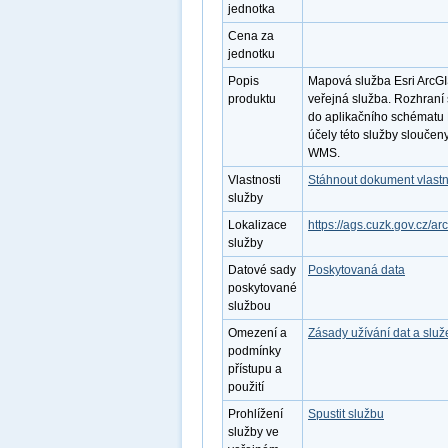
jednotka
Cena za
jednotku
Popis
Mapová služba Esri ArcGI
produktu
veřejná služba. Rozhraní
do aplikačního schématu 
účely této služby sloučeny
WMS.
Vlastnosti
Stáhnout dokument vlastn
služby
Lokalizace
https://ags.cuzk.gov.cz/
služby
Datové sady
Poskytovaná data
poskytované
službou
Omezení a
Zásady užívání dat a slu
podmínky
přístupu a
použití
Prohlížení
Spustit službu
služby ve