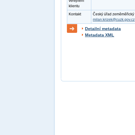
veřejném
klientu
Kontakt
Český úřad zeměměřický a k
milan.krizek@cuzk.gov.cz
Detailní metadata
Metadata XML