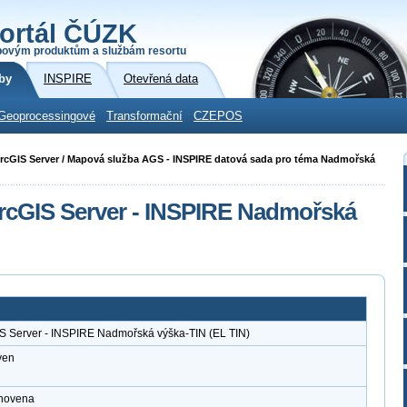
ortál ČÚZK
povým produktům a službám resortu
by
INSPIRE
Otevřená data
Geoprocessingové
Transformační
CZEPOS
i ArcGIS Server / Mapová služba AGS - INSPIRE datová sada pro téma Nadmořská
rcGIS Server - INSPIRE Nadmořská
IS Server - INSPIRE Nadmořská výška-TIN (EL TIN)
ven
anovena