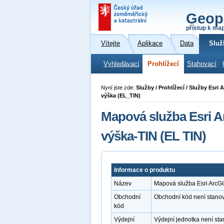
Geop
přístup k ma
Vítejte
Aplikace
Data
Služ
Vyhledávací
Prohlížecí
Stahovací
Nyní jste zde:
Služby / Prohlížecí / Služby Esr
výška (EL_TIN)
Mapová služba Esri A
výška-TIN (EL TIN)
Informace o produktu
Název
Mapová služba Esri ArcG
Obchodní
Obchodní kód není stano
kód
Výdejní
Výdejní jednotka není st