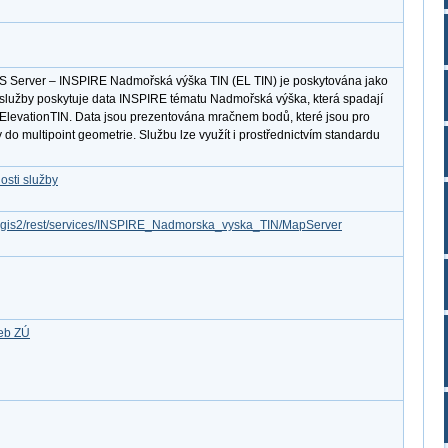
S Server – INSPIRE Nadmořská výška TIN (EL TIN) je poskytována jako
 služby poskytuje data INSPIRE tématu Nadmořská výška, která spadají
ElevationTIN. Data jsou prezentována mračnem bodů, které jsou pro
 do multipoint geometrie. Službu lze využít i prostřednictvím standardu
osti služby
arcgis2/rest/services/INSPIRE_Nadmorska_vyska_TIN/MapServer
žeb ZÚ