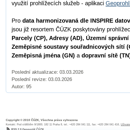
využití prohlížecích služeb - aplikaci
Geoprohl
Pro
data harmonizovaná dle INSPIRE datové
jsou již resortem ČÚZK poskytovány prohlížec
Parcely (CP), Adresy (AD), Územní správní
Zeměpisné soustavy souřadnicových sítí (
Zeměpisná jména (GN)
a
dopravní sítě (TN
Poslední aktualizace: 03.03.2026
Poslední revize:
03.03.2026
Autor: 95
Copyright © 2010 ČÚZK, Všechna práva vyhrazena
Kontakt: Pod sídlištěm 9/1800, 182 11 Praha 8, tel.: +420 284 041 111, fax: +420 284 041 416,
Uživate
RSS 2.0 Geoportál ČÚZK