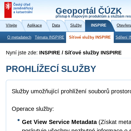
Geoportál ČÚZK
přístup k mapovým produktům a službám res
Vítejte
Aplikace
Data
Služby
INSPIRE
Otevřen
O metadatech
Témata INSPIRE
Síťové služby INSPIRE
Sdílení 
Nyní jste zde:
INSPIRE / Síťové služby INSPIRE
PROHLÍŽECÍ SLUŽBY
Služby umožňující prohlížení souborů prostor
Operace služby:
Get View Service Metadata
(Získat meta
poskytuje všechny nezbytné informace o s