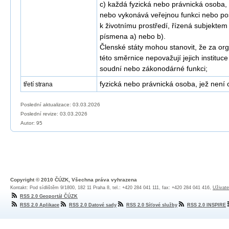
c) každá fyzická nebo právnická osoba, 
nebo vykonává veřejnou funkci nebo pos
k životnímu prostředí, řízená subjekte
písmena a) nebo b).
Členské státy mohou stanovit, že za org
této směrnice nepovažují jejich instituc
soudní nebo zákonodárné funkci;
fyzická nebo právnická osoba, jež není
třetí strana
Poslední aktualizace: 03.03.2026
Poslední revize:
03.03.2026
Autor: 95
Copyright © 2010 ČÚZK, Všechna práva vyhrazena
Kontakt: Pod sídlištěm 9/1800, 182 11 Praha 8, tel.: +420 284 041 111, fax: +420 284 041 416,
Uživate
RSS 2.0 Geoportál ČÚZK
RSS 2.0 Aplikace
RSS 2.0 Datové sady
RSS 2.0 Síťové služby
RSS 2.0 INSPIRE