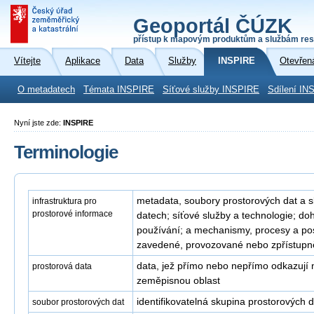
Geoportál ČÚZK
přístup k mapovým produktům a službám res
Vítejte
Aplikace
Data
Služby
INSPIRE
Otevřen
O metadatech
Témata INSPIRE
Síťové služby INSPIRE
Sdílení IN
Nyní jste zde:
INSPIRE
Terminologie
metadata, soubory prostorových dat a s
infrastruktura pro
prostorové informace
datech; síťové služby a technologie; doh
používání; a mechanismy, procesy a po
zavedené, provozované nebo zpřístupně
data, jež přímo nebo nepřímo odkazují 
prostorová data
zeměpisnou oblast
identifikovatelná skupina prostorových d
soubor prostorových dat