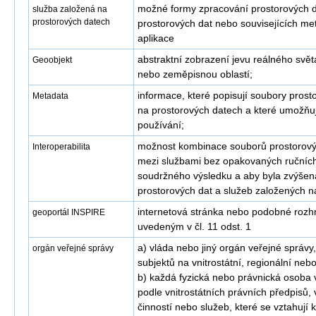
možné formy zpracování prostorových 
služba založená na
prostorových datech
prostorových dat nebo souvisejících me
aplikace
abstraktní zobrazení jevu reálného světa
Geoobjekt
nebo zeměpisnou oblastí;
informace, které popisují soubory pros
Metadata
na prostorových datech a které umožňují 
používání;
možnost kombinace souborů prostorov
Interoperabilita
mezi službami bez opakovaných ručních
soudržného výsledku a aby byla zvýšen
prostorových dat a služeb založených n
internetová stránka nebo podobné rozhra
geoportál INSPIRE
uvedeným v čl. 11 odst. 1
a) vláda nebo jiný orgán veřejné správy
orgán veřejné správy
subjektů na vnitrostátní, regionální nebo
b) každá fyzická nebo právnická osoba v
podle vnitrostátních právních předpisů, 
činností nebo služeb, které se vztahují 