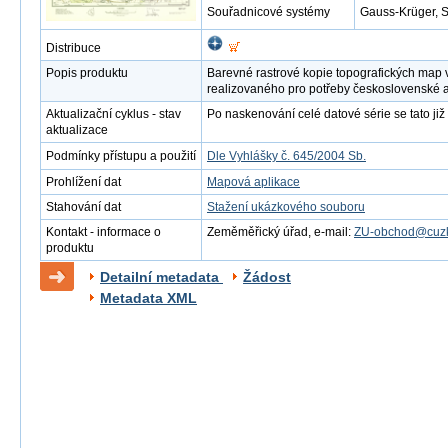
Souřadnicové systémy
Gauss-Krüger, 
Distribuce
Popis produktu
Barevné rastrové kopie topografických map 
realizovaného pro potřeby československé 
Aktualizační cyklus - stav
Po naskenování celé datové série se tato již 
aktualizace
Podmínky přístupu a použití
Dle Vyhlášky č. 645/2004 Sb.
Prohlížení dat
Mapová aplikace
Stahování dat
Stažení ukázkového souboru
Kontakt - informace o
Zeměměřický úřad, e-mail:
ZU-obchod@cuzk
produktu
Detailní metadata
Žádost
Metadata XML