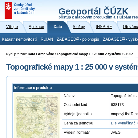
Geoportál ČÚZK
přístup k mapovým produktům a službám res
Vítejte
Aplikace
Data
Služby
INSPIRE
Otevřen
®
®
Katastr nemovitostí
RÚIAN
ZABAGED
- polohopis
ZABAGED
- výšk
Nyní jste zde:
Data / Archiválie / Topografické mapy 1 : 25 000 v systému S-1952
Topografické mapy 1 : 25 000 v systé
Informace o produktu
Název
Topografické ma
Obchodní kód
638173
Výdejní jednotka
mapový list Top
Cena za jednotku
Dle Vyhlášky č.
Výdejní formáty
JPEG