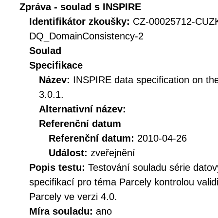
Zpráva - soulad s INSPIRE
Identifikátor zkoušky:
CZ-00025712-CUZ
DQ_DomainConsistency-2
Soulad
Specifikace
Název:
INSPIRE data specification on th
3.0.1.
Alternativní název:
Referenční datum
Referenční datum:
2010-04-26
Událost:
zveřejnění
Popis testu:
Testování souladu série dat
specifikací pro téma Parcely kontrolou val
Parcely ve verzi 4.0.
Míra souladu:
ano