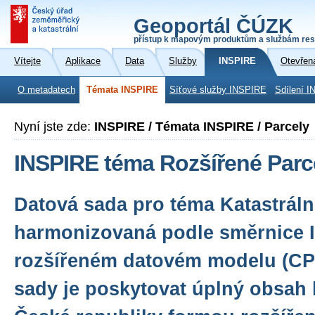
Geoportál ČÚZK
přístup k mapovým produktům a službám res
Vítejte
Aplikace
Data
Služby
INSPIRE
Otevřen
O metadatech
Témata INSPIRE
Síťové služby INSPIRE
Sdílení I
Nyní jste zde:
INSPIRE / Témata INSPIRE / Parcely
INSPIRE téma Rozšířené Parc
Datová sada pro téma Katastráln
harmonizovaná podle směrnice 
rozšířeném datovém modelu (CPX
sady je poskytovat úplný obsah 