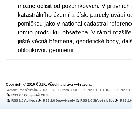
možné odlišit od pozemkových. V právních
katastrálního území a číslo parcely uvádí o
pomlčkou jako v national cadastral referenc
tomto prodduktu obsažena. V rámci rozšíř
ještě věcná břemena, geodetické body, dalš
obloukovou geometrii.
Copyright © 2010 ČÚZK, Všechna práva vyhrazena
Kontakt: Pod sídlištěm 9/1800, 182 11 Praha 8, tel.: +420 284 041 111, fax: +420 284 04
RSS 2.0 Geoportál ČÚZK
RSS 2.0 Aplikace
RSS 2.0 Datové sady
RSS 2.0 Síťové služby
RSS 2.0