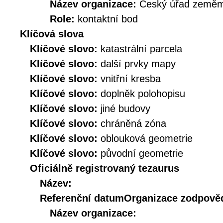
Název organizace:
Český úřad zeměmě
Role:
kontaktní bod
Klíčová slova
Klíčové slovo:
katastrální parcela
Klíčové slovo:
další prvky mapy
Klíčové slovo:
vnitřní kresba
Klíčové slovo:
doplněk polohopisu
Klíčové slovo:
jiné budovy
Klíčové slovo:
chráněná zóna
Klíčové slovo:
oblouková geometrie
Klíčové slovo:
původní geometrie
Oficiálně registrovaný tezaurus
Název:
Referenční datum
Organizace zodpověd
Název organizace: