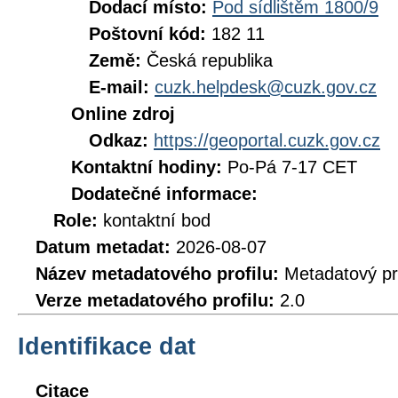
Dodací místo:
Pod sídlištěm 1800/9
Poštovní kód:
182 11
Země:
Česká republika
E-mail:
cuzk.helpdesk@cuzk.gov.cz
Online zdroj
Odkaz:
https://geoportal.cuzk.gov.cz
Kontaktní hodiny:
Po-Pá 7-17 CET
Dodatečné informace:
Role:
kontaktní bod
Datum metadat:
2026-08-07
Název metadatového profilu:
Metadatový pr
Verze metadatového profilu:
2.0
Identifikace dat
Citace