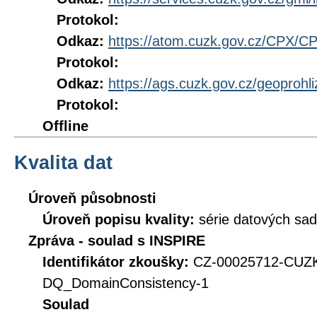
Protokol:
Odkaz:
https://atom.cuzk.gov.cz/CPX/C
Protokol:
Odkaz:
https://ags.cuzk.gov.cz/geoproh
Protokol:
Offline
Kvalita dat
Úroveň působnosti
Úroveň popisu kvality:
série datových sad
Zpráva - soulad s INSPIRE
Identifikátor zkoušky:
CZ-00025712-CUZ
DQ_DomainConsistency-1
Soulad