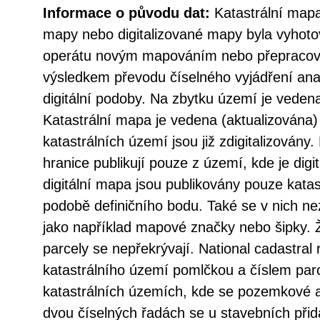
Informace o původu dat:
Katastrální mapa
mapy nebo digitalizované mapy byla vyhoto
operátu novým mapováním nebo přepracov
výsledkem převodu číselného vyjádření an
digitální podoby. Na zbytku území je vede
Katastrální mapa je vedena (aktualizována
katastrálních území jsou již zdigitalizovány. 
hranice publikují pouze z území, kde je dig
digitální mapa jsou publikovány pouze katas
podobě definičního bodu. Také se v nich ne
jako například mapové značky nebo šipky. 
parcely se nepřekrývají. National cadastral 
katastrálního území pomlčkou a číslem par
katastrálních územích, kde se pozemkové a 
dvou číselných řadách se u stavebních přid