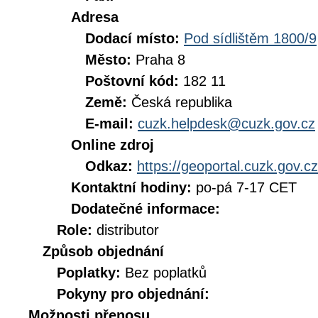
Adresa
Dodací místo:
Pod sídlištěm 1800/9
Město:
Praha 8
Poštovní kód:
182 11
Země:
Česká republika
E-mail:
cuzk.helpdesk@cuzk.gov.cz
Online zdroj
Odkaz:
https://geoportal.cuzk.gov.cz
Kontaktní hodiny:
po-pá 7-17 CET
Dodatečné informace:
Role:
distributor
Způsob objednání
Poplatky:
Bez poplatků
Pokyny pro objednání:
Možnosti přenosu