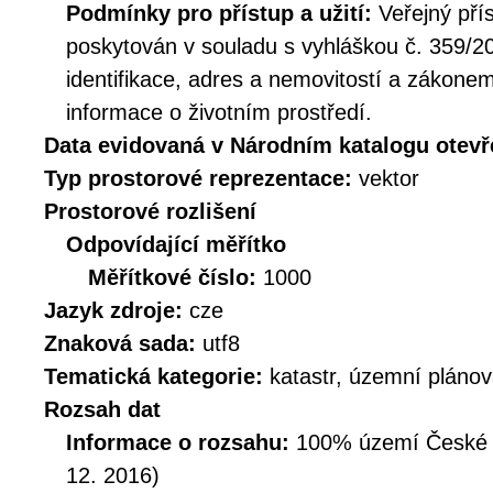
Podmínky pro přístup a užití:
Veřejný pří
poskytován v souladu s vyhláškou č. 359/20
identifikace, adres a nemovitostí a zákone
informace o životním prostředí.
Data evidovaná v Národním katalogu otev
Typ prostorové reprezentace:
vektor
Prostorové rozlišení
Odpovídající měřítko
Měřítkové číslo:
1000
Jazyk zdroje:
cze
Znaková sada:
utf8
Tematická kategorie:
katastr, územní plánov
Rozsah dat
Informace o rozsahu:
100% území České Re
12. 2016)