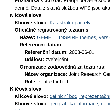
Poznámka k údržbě:
Předpřipravené soub
denně. Data získaná službou WFS jsou aktu
Klíčová slova
Klíčové slovo:
Katastrální parcely
Oficiálně registrovaný tezaurus
Název:
GEMET - INSPIRE themes, versi
Referenční datum
Referenční datum:
2008-06-01
Událost:
zveřejnění
Organizace zodpovědná za tezaurus:
Název organizace:
Joint Research Ce
Role:
kontaktní bod
Klíčová slova
Klíčové slovo:
definiční bod, reprezentačn
Klíčové slovo:
geografická informace, geo