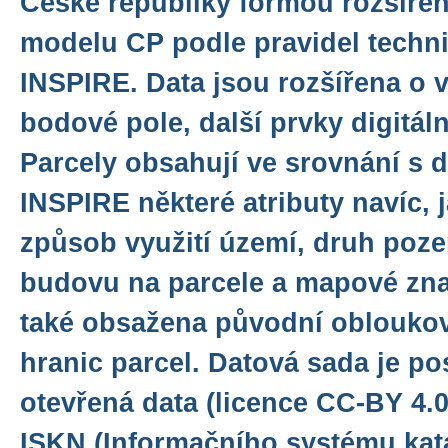
České republiky formou rozšíře
modelu CP podle pravidel tech
INSPIRE. Data jsou rozšířena o 
bodové pole, další prvky digitáln
Parcely obsahují ve srovnání s 
INSPIRE některé atributy navíc, 
způsob využití území, druh poz
budovu na parcele a mapové zna
také obsažena původní oblouko
hranic parcel. Datová sada je p
otevřená data (licence CC-BY 4.0
ISKN (Informačního systému kata