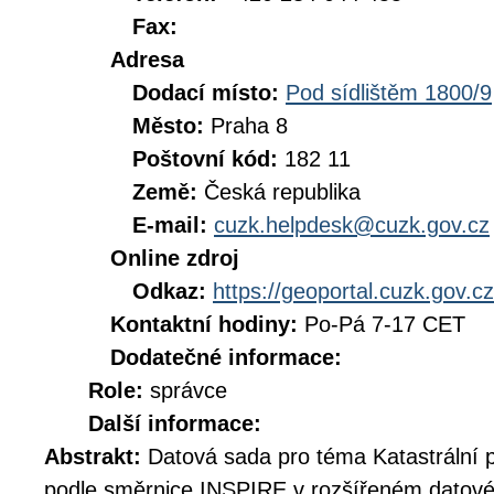
Fax:
Adresa
Dodací místo:
Pod sídlištěm 1800/9
Město:
Praha 8
Poštovní kód:
182 11
Země:
Česká republika
E-mail:
cuzk.helpdesk@cuzk.gov.cz
Online zdroj
Odkaz:
https://geoportal.cuzk.gov.cz
Kontaktní hodiny:
Po-Pá 7-17 CET
Dodatečné informace:
Role:
správce
Další informace:
Abstrakt:
Datová sada pro téma Katastrální 
podle směrnice INSPIRE v rozšířeném datov