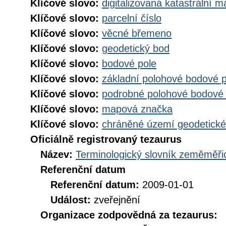
Klíčové slovo:
digitalizovaná katastrální 
Klíčové slovo:
parcelní číslo
Klíčové slovo:
věcné břemeno
Klíčové slovo:
geodetický bod
Klíčové slovo:
bodové pole
Klíčové slovo:
základní polohové bodové 
Klíčové slovo:
podrobné polohové bodové
Klíčové slovo:
mapová značka
Klíčové slovo:
chráněné území geodetick
Oficiálně registrovaný tezaurus
Název:
Terminologický slovník zeměměřic
Referenční datum
Referenční datum:
2009-01-01
Událost:
zveřejnění
Organizace zodpovědná za tezaurus: