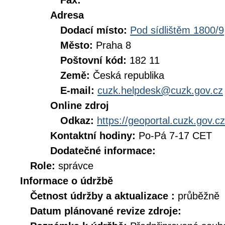
Fax:
Adresa
Dodací místo:
Pod sídlištěm 1800/9
Město:
Praha 8
Poštovní kód:
182 11
Země:
Česká republika
E-mail:
cuzk.helpdesk@cuzk.gov.cz
Online zdroj
Odkaz:
https://geoportal.cuzk.gov.cz
Kontaktní hodiny:
Po-Pá 7-17 CET
Dodatečné informace:
Role:
správce
Informace o údržbě
Četnost údržby a aktualizace :
průběžně
Datum plánované revize zdroje: