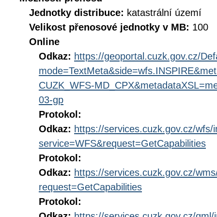
Jednotky distribuce:
katastrální území
Velikost přenosové jednotky v MB:
100
Online
Odkaz:
https://geoportal.cuzk.gov.cz/Def
mode=TextMeta&side=wfs.INSPIRE&met
CUZK_WFS-MD_CPX&metadataXSL=metad
03-gp
Protokol:
Odkaz:
https://services.cuzk.gov.cz/wfs/
service=WFS&request=GetCapabilities
Protokol:
Odkaz:
https://services.cuzk.gov.cz/wm
request=GetCapabilities
Protokol:
Odkaz:
https://services.cuzk.gov.cz/gml/i