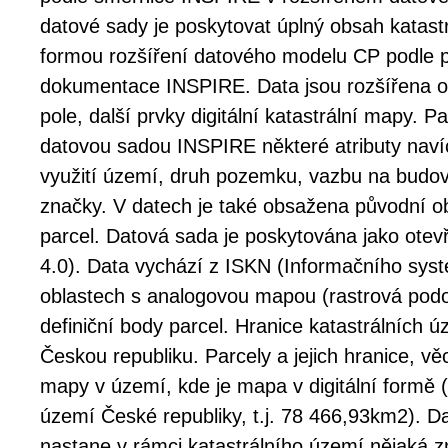
datové sady je poskytovat úplný obsah katast
formou rozšíření datového modelu CP podle p
dokumentace INSPIRE. Data jsou rozšířena 
pole, další prvky digitální katastrální mapy. P
datovou sadou INSPIRE některé atributy navíc
využití území, druh pozemku, vazbu na budo
značky. V datech je také obsažena původní o
parcel. Datová sada je poskytována jako otev
4.0). Data vychází z ISKN (Informačního syst
oblastech s analogovou mapou (rastrová pod
definiční body parcel. Hranice katastrálních 
Českou republiku. Parcely a jejich hranice, v
mapy v území, kde je mapa v digitální formě 
území České republiky, t.j. 78 466,93km2). D
nastane v rámci katastrálního území nějaká