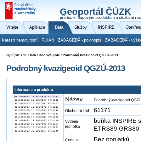
Geoportál ČÚZK
přístup k mapovým produktům a službám res
Vítejte
Aplikace
Data
Služby
INSPIRE
Otevřen
®
®
Katastr nemovitostí
RÚIAN
ZABAGED
- polohopis
ZABAGED
- výšk
Nyní jste zde:
Data / Bodová pole / Podrobný kvazigeoid QGZÚ-2013
Podrobný kvazigeoid QGZÚ-2013
Informace o produktu
Název
Podrobný kvazigeoid QGZ
61171
Obchodní kód
buňka INSPIRE s
Výdejní
jednotka
ETRS89-GRS80 
Bez poplatků
Cena za