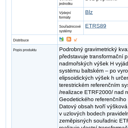
jednotku
Blz
Výdejní
formáty
ETRS89
Souřadnicové
systémy
Distribuce
Podrobný gravimetrický kv
Popis produktu
představuje transformační 
nadmořských výšek H vyjá
systému baltském – po vyro
elipsoidických výšek h urč
terestrickém referenčním 
/realizace ETRF2000/ nad r
Geodetického referenčního
Datový obsah tvoří výšková
v uzlových bodech pravidelné 
zeměpisných souřadnic ET
realizuje vlastní transformač