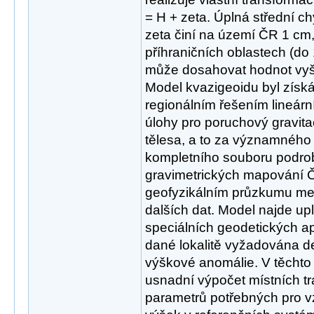
= H + zeta. Úplná střední 
zeta činí na území ČR 1 cm,
příhraničních oblastech (do 
může dosahovat hodnot vyš
Model kvazigeoidu byl zís
regionálním řešením lineárn
úlohy pro poruchový gravit
tělesa, a to za významného
kompletního souboru podr
gravimetrických mapování 
geofyzikálním průzkumu mez
dalších dat. Model najde up
speciálních geodetických apl
dané lokalitě vyžadována de
výškové anomálie. V těchto
usnadní výpočet místních t
parametrů potřebných pro v