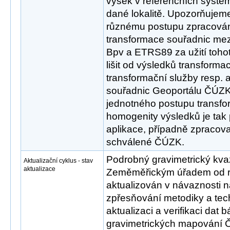
výšek v referenčních syst
dané lokalitě. Upozorňujem
různému postupu zpracován
transformace souřadnic mez
Bpv a ETRS89 za užití tohot
lišit od výsledků transform
transformační služby resp. 
souřadnic Geoportálu ČÚZK
jednotného postupu transfo
homogenity výsledků je tak
aplikace, případně zpracov
schválené ČÚZK.
Podrobný gravimetrický kva
Aktualizační cyklus - stav
aktualizace
Zeměměřickým úřadem od r
aktualizován v návaznosti n
zpřesňování metodiky a tec
aktualizaci a verifikaci dat
gravimetrických mapování Č