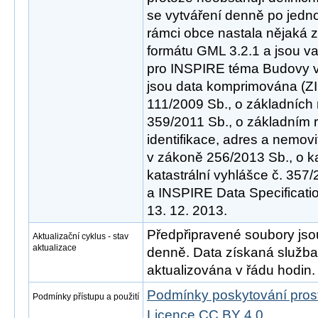
se vytváření denně po jedno
rámci obce nastala nějaká z
formátu GML 3.2.1 a jsou va
pro INSPIRE téma Budovy ve
jsou data komprimována (ZI
111/2009 Sb., o základních 
359/2011 Sb., o základním 
identifikace, adres a nemovi
v zákoně 256/2013 Sb., o ka
katastrální vyhlášce č. 357
a INSPIRE Data Specificatio
13. 12. 2013.
Předpřipravené soubory js
Aktualizační cyklus - stav
aktualizace
denně. Data získaná služ
aktualizována v řádu hodin.
Podmínky poskytování pros
Podmínky přístupu a použití
Licence CC BY 4.0