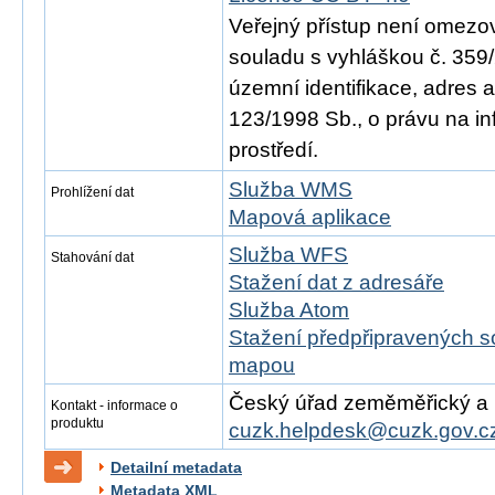
Veřejný přístup není omezo
souladu s vyhláškou č. 359/
územní identifikace, adres 
123/1998 Sb., o právu na in
prostředí.
Služba WMS
Prohlížení dat
Mapová aplikace
Služba WFS
Stahování dat
Stažení dat z adresáře
Služba Atom
Stažení předpřipravených s
mapou
Český úřad zeměměřický a ka
Kontakt - informace o
produktu
cuzk.helpdesk@cuzk.gov.c
Detailní metadata
Metadata XML