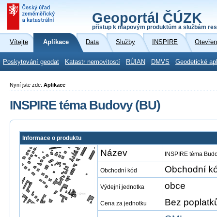
Geoportál ČÚZK
přístup k mapovým produktům a službám res
Vítejte
Aplikace
Data
Služby
INSPIRE
Otevřen
Poskytování geodat
Katastr nemovitostí
RÚIAN
DMVS
Geodetické ap
Nyní jste zde:
Aplikace
INSPIRE téma Budovy (BU)
Informace o produktu
Název
INSPIRE téma Budo
Obchodní kó
Obchodní kód
obce
Výdejní jednotka
Bez poplatk
Cena za jednotku