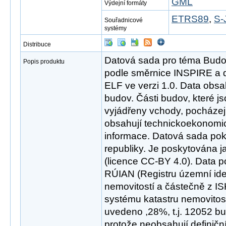
GML
Výdejní formáty
ETRS89
,
S-
Souřadnicové
systémy
Distribuce
Datová sada pro téma Bud
Popis produktu
podle směrnice INSPIRE a d
ELF ve verzi 1.0. Data obsa
budov. Části budov, které j
vyjádřeny vchody, pocháze
obsahují technickoekonomick
informace. Datová sada po
republiky. Je poskytována j
(licence CC-BY 4.0). Data 
RÚIAN (Registru územní iden
nemovitostí a částečně z I
systému katastru nemovitost
uvedeno ,28%, t.j. 12052 bu
protože neobsahují definičn