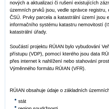
nových a aktualizaci či rušení existujících z
územních prvků jsou, vedle správce registru,
ČSÚ. Prvky parcela a katastrální území jsou 
informačního systému katastru nemovitostí (I
katastrální úřady.
Součástí projektu RÚIAN bylo vybudování Ve
přístupu (VDP), pomocí kterého jsou data RÚI
přes internet k nahlížení nebo stahování prost
Výměnného formátu RÚIAN (VFR).
RÚIAN obsahuje údaje o základních územních
stát
region soudržnosti