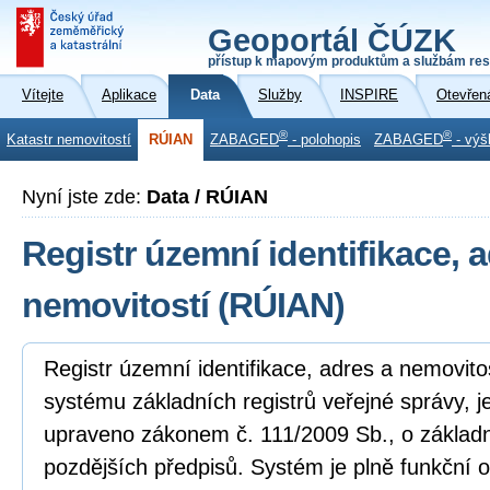
Geoportál ČÚZK
přístup k mapovým produktům a službám res
Vítejte
Aplikace
Data
Služby
INSPIRE
Otevřen
®
®
Katastr nemovitostí
RÚIAN
ZABAGED
- polohopis
ZABAGED
- výš
Nyní jste zde:
Data / RÚIAN
Registr územní identifikace, 
nemovitostí (RÚIAN)
Registr územní identifikace, adres a nemovito
systému základních registrů veřejné správy, j
upraveno zákonem č. 111/2009 Sb., o základní
pozdějších předpisů. Systém je plně funkční o