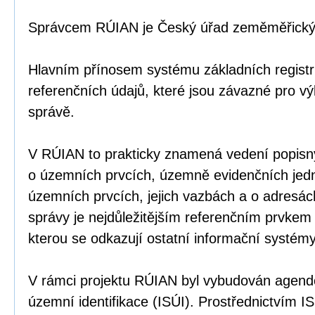
Správcem RÚIAN je Český úřad zeměměřický 
Hlavním přínosem systému základních registr
referenčních údajů, které jsou závazné pro v
správě.
V RÚIAN to prakticky znamená vedení popisný
o územních prvcích, územně evidenčních jed
územních prvcích, jejich vazbách a o adresác
správy je nejdůležitějším referenčním prvke
kterou se odkazují ostatní informační systémy
V rámci projektu RÚIAN byl vybudován agend
územní identifikace (ISÚI). Prostřednictvím I