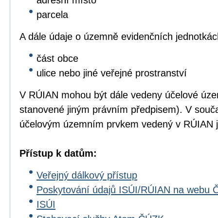
adresní místo
parcela
A dále údaje o územně evidenčních jednotkác
část obce
ulice nebo jiné veřejné prostranství
V RÚIAN mohou být dále vedeny účelové úze
stanovené jiným právním předpisem). V souč
účelovým územním prvkem vedený v RÚIAN js
Přístup k datům:
Veřejný dálkový přístup
Poskytování údajů ISÚI/RÚIAN na webu
ISÚI