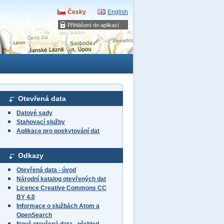
Česky
English
Přihlášení do aplikací
Otevřená data
Datové sady
Stahovací služby
Aplikace pro poskytování dat
Odkazy
Otevřená data - úvod
Národní katalog otevřených dat
Licence Creative Commons CC
BY 4.0
Informace o službách Atom a
OpenSearch