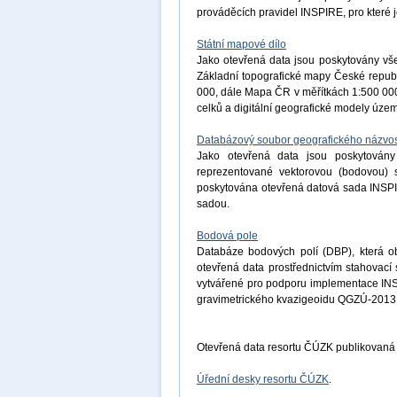
prováděcích pravidel INSPIRE, pro které j
Státní mapové dílo
Jako otevřená data jsou poskytovány vše
Základní topografické mapy České republ
000, dále Mapa ČR v měřítkách 1:500 000
celků a digitální geografické modely úz
Databázový soubor geografického názvos
Jako otevřená data jsou poskytovány
reprezentované vektorovou (bodovou) s
poskytována otevřená datová sada INSP
sadou.
Bodová pole
Databáze bodových polí (DBP), která o
otevřená data prostřednictvím stahovac
vytvářené pro podporu implementace INS
gravimetrického kvazigeoidu QGZÚ-2013
Otevřená data resortu ČÚZK publikovaná
Úřední desky resortu ČÚZK
.