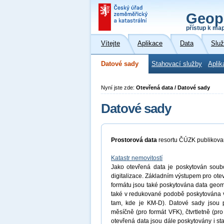
Geop
přístup k ma
Vítejte
Aplikace
Data
Slu
Datové sady
Stahovací služby
Aplik
Nyní jste zde:
Otevřená data / Datové sady
Datové sady
Prostorová data
resortu ČÚZK publikov
Katastr nemovitostí
Jako otevřená data je poskytován soubor
digitalizace. Základním výstupem pro ot
formátu jsou také poskytována data geome
také v redukované podobě poskytována 
tam, kde je KM-D). Datové sady jsou p
měsíčně (pro formát VFK), čtvrtletně (p
otevřená data jsou dále poskytovány i st