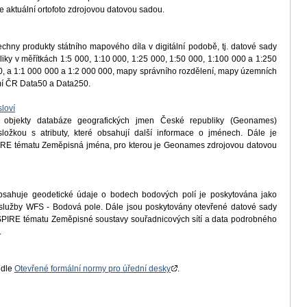
e aktuální ortofoto zdrojovou datovou sadou.
chny produkty státního mapového díla v digitální podobě, tj. datové sady
iky v měřítkách 1:5 000, 1:10 000, 1:25 000, 1:50 000, 1:100 000 a 1:250
, a 1:1 000 000 a 1:2 000 000, mapy správního rozdělení, mapy územních
emí ČR Data50 a Data250.
loví
 objekty databáze geografických jmen České republiky (Geonames)
ložkou s atributy, které obsahují další informace o jménech. Dále je
IRE tématu Zeměpisná jména, pro kterou je Geonames zdrojovou datovou
bsahuje geodetické údaje o bodech bodových polí je poskytována jako
í služby WFS - Bodová pole. Dále jsou poskytovány otevřené datové sady
PIRE tématu Zeměpisné soustavy souřadnicových sítí a data podrobného
.
 dle
Otevřené formální normy pro úřední desky
.