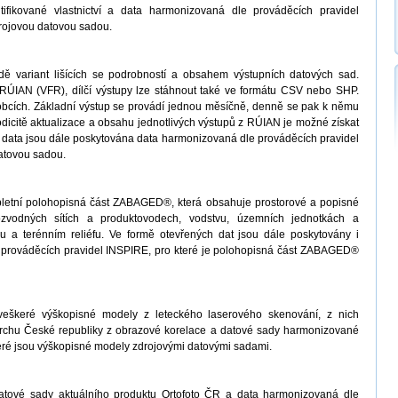
ifikované vlastnictví a data harmonizovaná dle prováděcích pravidel
drojovou datovou sadou.
ě variant lišících se podrobností a obsahem výstupních datových sad.
ÚIAN (VFR), dílčí výstupy lze stáhnout také ve formátu CSV nebo SHP.
obcích. Základní výstup se provádí jednou měsíčně, denně se pak k němu
odicitě aktualizace a obsahu jednotlivých výstupů z RÚIAN je možné získat
 data jsou dále poskytována data harmonizovaná dle prováděcích pravidel
atovou sadou.
letní polohopisná část ZABAGED®, která obsahuje prostorové a popisné
ozvodných sítích a produktovodech, vodstvu, územních jednotkách a
 a terénním reliéfu. Ve formě otevřených dat jsou dále poskytovány i
prováděcích pravidel INSPIRE, pro které je polohopisná část ZABAGED®
veškeré výškopisné modely z leteckého laserového skenování, z nich
vrchu České republiky z obrazové korelace a datové sady harmonizované
teré jsou výškopisné modely zdrojovými datovými sadami.
atové sady aktuálního produktu Ortofoto ČR a data harmonizovaná dle