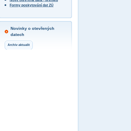
Nově otevřená data - přehled
Formy poskytování dat ZÚ
Novinky o otevřených
datech
Archiv aktualit