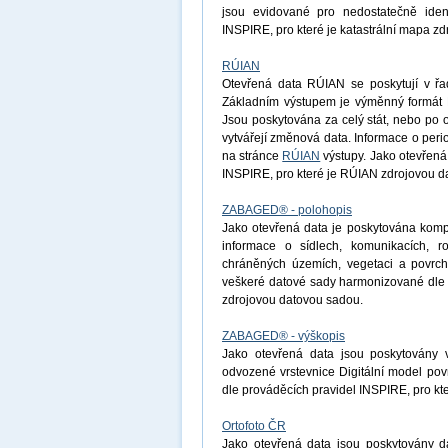
jsou evidované pro nedostatečně ident
INSPIRE, pro které je katastrální mapa z
RÚIAN
Otevřená data RÚIAN se poskytují v řad
Základním výstupem je výměnný formát R
Jsou poskytována za celý stát, nebo po 
vytvářejí změnová data. Informace o peri
na stránce
RÚIAN
výstupy. Jako otevřená
INSPIRE, pro které je RÚIAN zdrojovou d
ZABAGED® - polohopis
Jako otevřená data je poskytována komp
informace o sídlech, komunikacích, r
chráněných územích, vegetaci a povrchu
veškeré datové sady harmonizované dle 
zdrojovou datovou sadou.
ZABAGED® - výškopis
Jako otevřená data jsou poskytovány 
odvozené vrstevnice Digitální model po
dle prováděcích pravidel INSPIRE, pro k
Ortofoto ČR
Jako otevřená data jsou poskytovány d