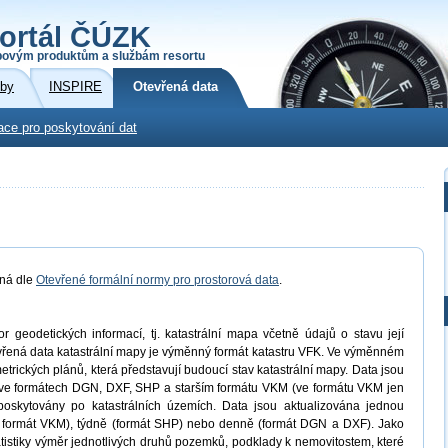
ortál ČÚZK
povým produktům a službám resortu
žby
INSPIRE
Otevřená data
ace pro poskytování dat
aná dle
Otevřené formální normy pro prostorová data
.
 geodetických informací, tj. katastrální mapa včetně údajů o stavu její
evřená data katastrální mapy je výměnný formát katastru VFK. Ve výměnném
trických plánů, která představují budoucí stav katastrální mapy. Data jsou
ve formátech DGN, DXF, SHP a starším formátu VKM (ve formátu VKM jen
oskytovány po katastrálních územích. Data jsou aktualizována jednou
ro formát VKM), týdně (formát SHP) nebo denně (formát DGN a DXF). Jako
atistiky výměr jednotlivých druhů pozemků, podklady k nemovitostem, které