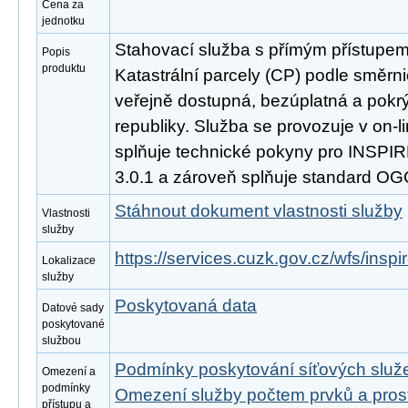
Cena za
jednotku
Stahovací služba s přímým přístupe
Popis
produktu
Katastrální parcely (CP) podle směrn
veřejně dostupná, bezúplatná a pokr
republiky. Služba se provozuje v on-l
splňuje technické pokyny pro INSPIR
3.0.1 a zároveň splňuje standard OG
Stáhnout dokument vlastnosti služby
Vlastnosti
služby
https://services.cuzk.gov.cz/wfs/insp
Lokalizace
služby
Poskytovaná data
Datové sady
poskytované
službou
Podmínky poskytování síťových slu
Omezení a
podmínky
Omezení služby počtem prvků a pro
přístupu a