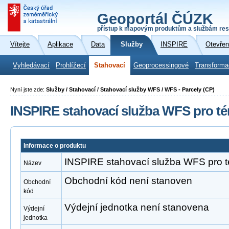
Geoportál ČÚZK
přístup k mapovým produktům a službám res
Vítejte
Aplikace
Data
Služby
INSPIRE
Otevřen
Vyhledávací
Prohlížecí
Stahovací
Geoprocessingové
Transforma
Nyní jste zde:
Služby / Stahovací / Stahovací služby WFS / WFS - Parcely (CP)
INSPIRE stahovací služba WFS pro té
Informace o produktu
INSPIRE stahovací služba WFS pro t
Název
Obchodní kód není stanoven
Obchodní
kód
Výdejní jednotka není stanovena
Výdejní
jednotka