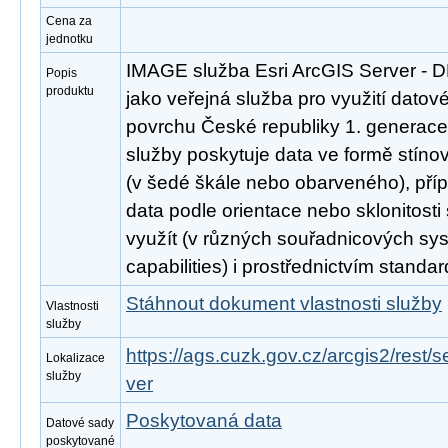
Cena za
jednotku
IMAGE služba Esri ArcGIS Server - 
Popis
produktu
jako veřejná služba pro využití datov
povrchu České republiky 1. generac
služby poskytuje data ve formě stín
(v šedé škále nebo obarveného), pří
data podle orientace nebo sklonitosti
využít (v různých souřadnicových sy
capabilities) i prostřednictvím stand
Stáhnout dokument vlastnosti služby
Vlastnosti
služby
https://ags.cuzk.gov.cz/arcgis2/rest
Lokalizace
služby
ver
Poskytovaná data
Datové sady
poskytované