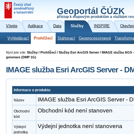
Geoportál ČÚZK
přístup k mapovým produktům a službám res
Vítejte
Aplikace
Data
Služby
INSPIRE
Otevřen
Vyhledávací
Prohlížecí
Stahovací
Geoprocessingové
Transforma
Nyní jste zde:
Služby / Prohlížecí / Služby Esri ArcGIS Server / IMAGE služba AGS 
generace (DMP 1G)
IMAGE služba Esri ArcGIS Server - D
Informace o produktu
IMAGE služba Esri ArcGIS Server -
Název
Obchodní kód není stanoven
Obchodní
kód
Výdejní jednotka není stanovena
Výdejní
jednotka