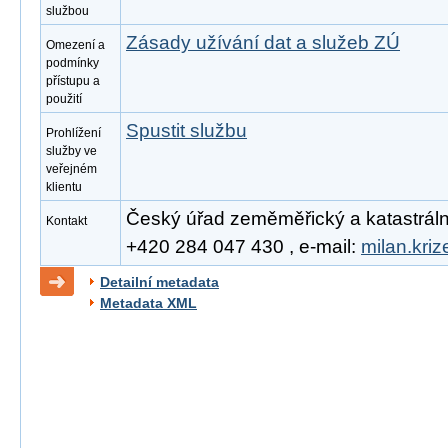
službou
Zásady užívání dat a služeb ZÚ
Omezení a
podmínky
přístupu a
použití
Spustit službu
Prohlížení
služby ve
veřejném
klientu
Český úřad zeměměřický a katastrální, 
Kontakt
+420 284 047 430 , e-mail:
milan.kri
Detailní metadata
Metadata XML