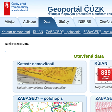
Geoportál ČÚZK
přístup k mapovým produktům a službám res
Vítejte
Aplikace
Data
Služby
INSPIRE
Otevřen
®
®
Katastr nemovitostí
RÚIAN
ZABAGED
- polohopis
ZABAGED
- výšk
Nyní jste zde:
Data
Otevřená data