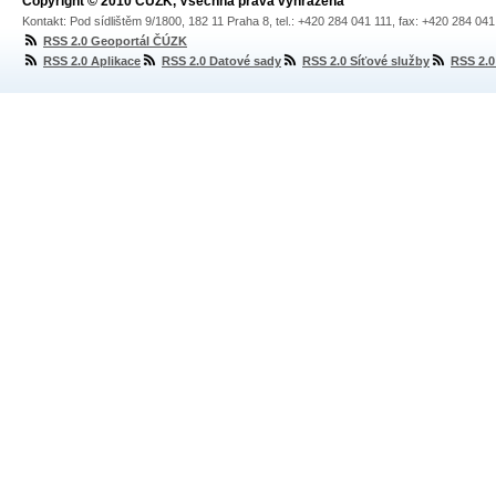
Copyright © 2010 ČÚZK, Všechna práva vyhrazena
Kontakt: Pod sídlištěm 9/1800, 182 11 Praha 8, tel.: +420 284 041 111, fax: +420 284 04
RSS 2.0 Geoportál ČÚZK
RSS 2.0 Aplikace
RSS 2.0 Datové sady
RSS 2.0 Síťové služby
RSS 2.0