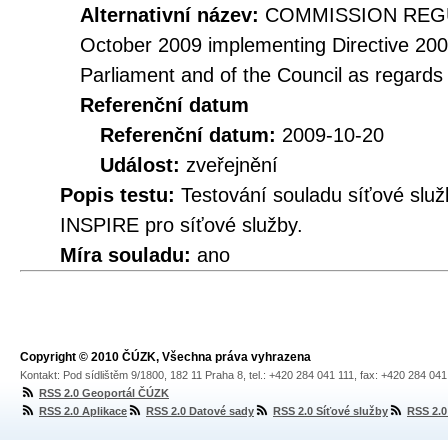
Alternativní název:
COMMISSION REGUL
October 2009 implementing Directive 20
Parliament and of the Council as regards
Referenční datum
Referenční datum:
2009-10-20
Událost:
zveřejnění
Popis testu:
Testování souladu síťové služ
INSPIRE pro síťové služby.
Míra souladu:
ano
Copyright © 2010 ČÚZK, Všechna práva vyhrazena
Kontakt: Pod sídlištěm 9/1800, 182 11 Praha 8, tel.: +420 284 041 111, fax: +420 284 04
RSS 2.0 Geoportál ČÚZK
RSS 2.0 Aplikace
RSS 2.0 Datové sady
RSS 2.0 Síťové služby
RSS 2.0