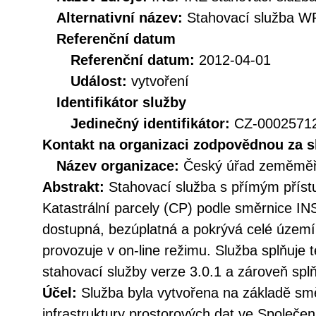
Alternativní název:
Stahovací služba W
Referenční datum
Referenční datum:
2012-04-01
Událost:
vytvoření
Identifikátor služby
Jedinečný identifikátor:
CZ-000257
Kontakt na organizaci zodpovědnou za s
Název organizace:
Český úřad zeměměři
Abstrakt:
Stahovací služba s přímým přís
Katastrální parcely (CP) podle směrnice IN
dostupná, bezúplatná a pokrývá celé území
provozuje v on-line režimu. Služba splňuje
stahovací služby verze 3.0.1 a zároveň sp
Účel:
Služba byla vytvořena na základě sm
infrastruktury prostorových dat ve Společen