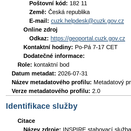
Poštovní kód:
182 11
Země:
Česká republika
E-mail:
cuzk.helpdesk@cuzk.gov.cz
Online zdroj
Odkaz:
https://geoportal.cuzk.gov.cz
Kontaktní hodiny:
Po-Pá 7-17 CET
Dodatečné informace:
Role:
kontaktní bod
Datum metadat:
2026-07-31
Název metadatového profilu:
Metadatový pr
Verze metadatového profilu:
2.0
Identifikace služby
Citace
Název zdroje:
INSPIRE stahovací služb