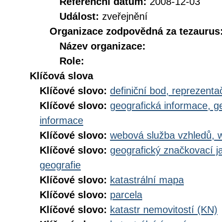
Referenční datum:
2008-12-03
Událost:
zveřejnění
Organizace zodpovědná za tezaurus
Název organizace:
Role:
Klíčová slova
Klíčové slovo:
definiční bod, reprezenta
Klíčové slovo:
geografická informace, g
informace
Klíčové slovo:
webová služba vzhledů, 
Klíčové slovo:
geografický značkovací j
geografie
Klíčové slovo:
katastrální mapa
Klíčové slovo:
parcela
Klíčové slovo:
katastr nemovitostí (KN)