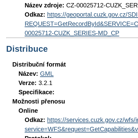
Název zdroje:
CZ-00025712-CUZK_SE
Odkaz:
https://geoportal.cuzk.gov.cz/S
REQUEST=GetRecordById&SERVICE=CS
00025712-CUZK_SERIES-MD_CP
Distribuce
Distribuční formát
Název:
GML
Verze:
3.2.1
Specifikace:
Možnosti přenosu
Online
Odkaz:
https://services.cuzk.gov.cz/wfs/
service=WFS&request=GetCapabilities&v