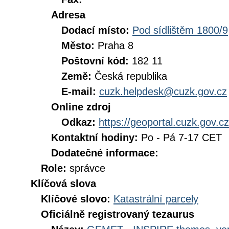
Adresa
Dodací místo:
Pod sídlištěm 1800/9
Město:
Praha 8
Poštovní kód:
182 11
Země:
Česká republika
E-mail:
cuzk.helpdesk@cuzk.gov.cz
Online zdroj
Odkaz:
https://geoportal.cuzk.gov.cz
Kontaktní hodiny:
Po - Pá 7-17 CET
Dodatečné informace:
Role:
správce
Klíčová slova
Klíčové slovo:
Katastrální parcely
Oficiálně registrovaný tezaurus