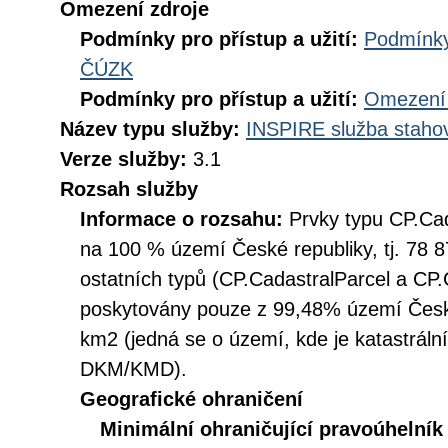
Omezení zdroje
Podmínky pro přístup a užití:
Podmínky
ČÚZK
Podmínky pro přístup a užití:
Omezení 
Název typu služby:
INSPIRE služba stahov
Verze služby:
3.1
Rozsah služby
Informace o rozsahu:
Prvky typu CP.Ca
na 100 % území České republiky, tj. 78 8
ostatních typů (CP.CadastralParcel a CP
poskytovány pouze z 99,48% území České
km2 (jedná se o území, kde je katastráln
DKM/KMD).
Geografické ohraničení
Minimální ohraničující pravoúhelník