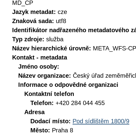
MD_CP
Jazyk metadat:
cze
Znaková sada:
utf8
Identifikátor nadřazeného metadatového 
Typ zdroje:
služba
Název hierarchické úrovně:
META_WFS-CP
Kontakt - metadata
Jméno osoby:
Název organizace:
Český úřad zeměměřick
Informace o odpovědné organizaci
Kontaktní telefon
Telefon:
+420 284 044 455
Adresa
Dodací místo:
Pod sídlištěm 1800/9
Město:
Praha 8