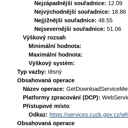
Nejzápadnější souřadnice:
12.09
Nejvýchodnější souřadnice:
18.86
Nejjižnější souřadnice:
48.55
Nejsevernější souřadnice:
51.06
Výškový rozsah
Minimální hodnota:
Maximální hodnota:
Výškový systém:
Typ vazby:
těsný
Obsahovaná operace
Název operace:
GetDownloadServiceMe
Platformy zpracování (DCP):
WebServi
Přístupové místo
Odkaz:
https://services.cuzk.gov.cz/w
Obsahovaná operace