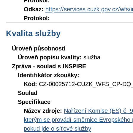
Protokol:
Odkaz:
https://services.cuzk.gov.cz/wfs/
Protokol:
Kvalita služby
Úroveň působnosti
Úroveň popisu kvality:
služba
Zpráva - soulad s INSPIRE
Identifikátor zkoušky:
Kód:
CZ-00025712-CUZK_WFS_CP-DQ_D
Soulad
Specifikace
Název zdroje:
Nařízení Komise (ES) č. 9
kterým se provádí směrnice Evropského 
pokud jde o síťové služby