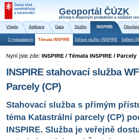
Geoportál ČÚZK
přístup k mapovým produktům a službám res
Vítejte
Aplikace
Data
Služby
INSPIRE
Otevřen
O metadatech
Témata INSPIRE
Síťové služby INSPIRE
Sdílení I
Nyní jste zde:
INSPIRE / Témata INSPIRE / Parcely
INSPIRE stahovací služba WF
Parcely (CP)
Stahovací služba s přímým přís
téma Katastrální parcely (CP) p
INSPIRE. Služba je veřejně dost