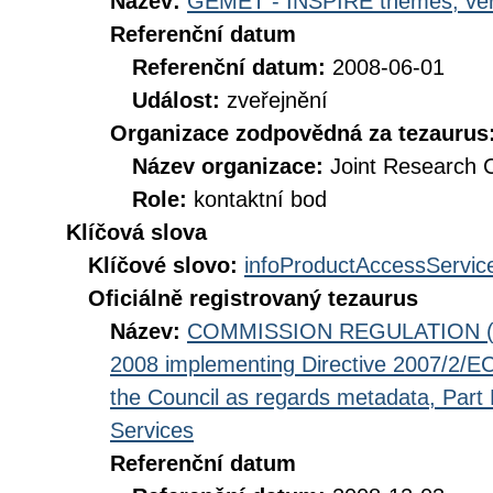
Název:
GEMET - INSPIRE themes, ver
Referenční datum
Referenční datum:
2008-06-01
Událost:
zveřejnění
Organizace zodpovědná za tezaurus
Název organizace:
Joint Research 
Role:
kontaktní bod
Klíčová slova
Klíčové slovo:
infoProductAccessServic
Oficiálně registrovaný tezaurus
Název:
COMMISSION REGULATION (EC
2008 implementing Directive 2007/2/EC
the Council as regards metadata, Part D
Services
Referenční datum