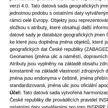
verzi 4.0. Tato datová sada geografických jm
jednotnou podobu s ostatními daty vytvářený
rámci celé Evropy. Objekty jsou reprezentov
složkou s atributy, které obsahují další info
datové sady je databáze geografických jmen
ke které jsou doplněna jména objektů, které 
geografických dat České republiky (ZABAGED®
Geonames (jména ulic a náměstí, dopravních
Atributy jsou vyplněny na základě obsahu zdr
konstantně na základě vlastností zdrojových 
jména jsou endonyma v češtině, jména přebí
standardizovaná, jména ulic jsou oficiální apod
Účel:
Tato datová sada vytvořená harmoniza
České republiky dle prováděcích pravidel IN
ostatními daty vytvářenými pro toto INSPIRE 