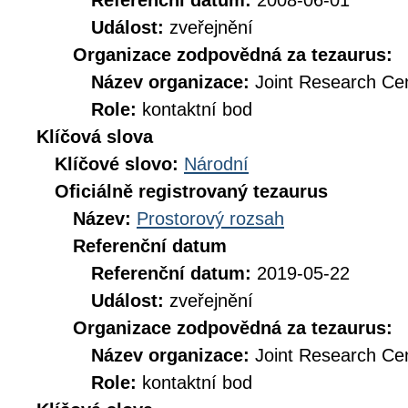
Referenční datum:
2008-06-01
Událost:
zveřejnění
Organizace zodpovědná za tezaurus:
Název organizace:
Joint Research Ce
Role:
kontaktní bod
Klíčová slova
Klíčové slovo:
Národní
Oficiálně registrovaný tezaurus
Název:
Prostorový rozsah
Referenční datum
Referenční datum:
2019-05-22
Událost:
zveřejnění
Organizace zodpovědná za tezaurus:
Název organizace:
Joint Research Ce
Role:
kontaktní bod