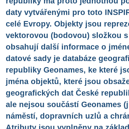
republiky má proto jednotnou p
daty vytvářenými pro toto INSPI
celé Evropy. Objekty jsou repre
vektorovou (bodovou) složkou s a
obsahují další informace o jmé
datové sady je databáze geogra
republiky Geonames, ke které j
jména objektů, které jsou obsaž
geografických dat České repub
ale nejsou součástí Geonames (j
náměstí, dopravních uzlů a chrá
Atributy jsou vyplněny na zákla