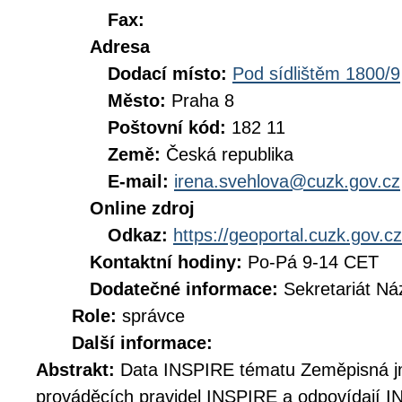
Fax:
Adresa
Dodací místo:
Pod sídlištěm 1800/9
Město:
Praha 8
Poštovní kód:
182 11
Země:
Česká republika
E-mail:
irena.svehlova@cuzk.gov.cz
Online zdroj
Odkaz:
https://geoportal.cuzk.gov.cz
Kontaktní hodiny:
Po-Pá 9-14 CET
Dodatečné informace:
Sekretariát N
Role:
správce
Další informace:
Abstrakt:
Data INSPIRE tématu Zeměpisná j
prováděcích pravidel INSPIRE a odpovídají 