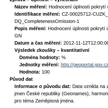
Název měření:
Hodnocení úplnosti pokrytí
Identifikace měření:
CZ-00025712-CUZK
DQ_CompletenessOmission-1
Popis měření:
Hodnocení úplnosti pokrytí
GN
Datum a čas měření:
2012-11-12T12:00:0
Výsledek zkoušky – kvantitativní
Doména hodnoty:
%
Jednotky měření:
http://geoportal.gov.c
Hodnota:
100
Původ dat
Informace o původu dat:
Data vznikla na
jmen České republiky (Geonames), harmoni
pro téma Zeměpisná jména.