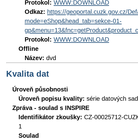
Protokol:
WWW:DOWNLOAD
Odkaz:
https://geoportal.cuzk.gov.cz/Def
mode=eShop&head_tab=sekce-01-
gp&menu=13&fnc=getProduct&product_
Protokol:
WWW:DOWNLOAD
Offline
Název:
dvd
Kvalita dat
Úroveň působnosti
Úroveň popisu kvality:
série datových sad
Zpráva - soulad s INSPIRE
Identifikátor zkoušky:
CZ-00025712-CUZ
1
Soulad