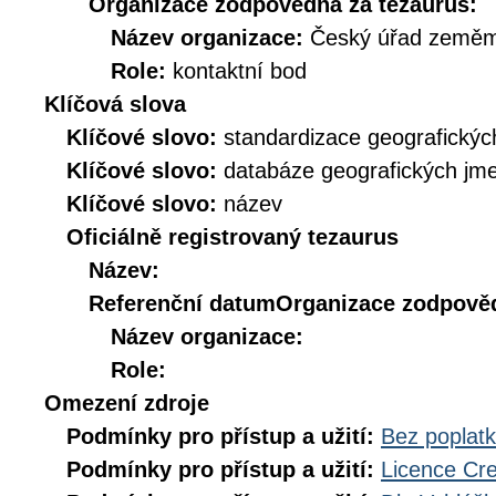
Organizace zodpovědná za tezaurus:
Název organizace:
Český úřad zeměmě
Role:
kontaktní bod
Klíčová slova
Klíčové slovo:
standardizace geografickýc
Klíčové slovo:
databáze geografických jm
Klíčové slovo:
název
Oficiálně registrovaný tezaurus
Název:
Referenční datum
Organizace zodpověd
Název organizace:
Role:
Omezení zdroje
Podmínky pro přístup a užití:
Bez poplat
Podmínky pro přístup a užití:
Licence Cr