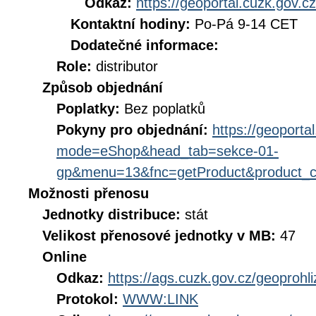
Odkaz:
https://geoportal.cuzk.gov.cz
Kontaktní hodiny:
Po-Pá 9-14 CET
Dodatečné informace:
Role:
distributor
Způsob objednání
Poplatky:
Bez poplatků
Pokyny pro objednání:
https://geoporta
mode=eShop&head_tab=sekce-01-
gp&menu=13&fnc=getProduct&product_
Možnosti přenosu
Jednotky distribuce:
stát
Velikost přenosové jednotky v MB:
47
Online
Odkaz:
https://ags.cuzk.gov.cz/geoproh
Protokol:
WWW:LINK