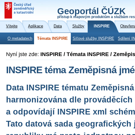
Geoportál ČÚZK
přístup k mapovým produktům a službám res
Vítejte
Aplikace
Data
Služby
INSPIRE
Otevřen
O metadatech
Témata INSPIRE
Síťové služby INSPIRE
Sdílení I
Nyní jste zde:
INSPIRE / Témata INSPIRE / Zeměpi
INSPIRE téma Zeměpisná jmé
Data INSPIRE tématu Zeměpisná
harmonizována dle prováděcích 
a odpovídají INSPIRE xml schéma
Tato datová sada geografických