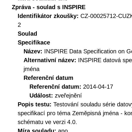
Zpráva - soulad s INSPIRE
Identifikátor zkoušky:
CZ-00025712-CUZ
2
Soulad
Specifikace
Název:
INSPIRE Data Specification on G
Alternativní název:
INSPIRE datová spe
jména
Referenční datum
Referenční datum:
2014-04-17
Událost:
zveřejnění
Popis testu:
Testování souladu série dat
specifikací pro téma Zeměpisná jména - kont
schématu ve verzi 4.0.
Míra souladu:
ano