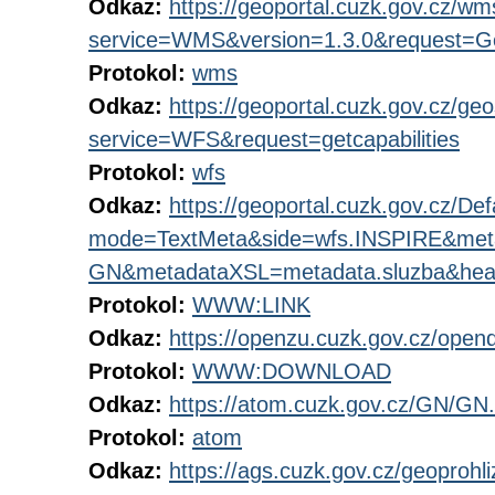
Odkaz:
https://geoportal.cuzk.gov.cz/
service=WMS&version=1.3.0&request=Get
Protokol:
wms
Odkaz:
https://geoportal.cuzk.gov.cz/ge
service=WFS&request=getcapabilities
Protokol:
wfs
Odkaz:
https://geoportal.cuzk.gov.cz/Def
mode=TextMeta&side=wfs.INSPIRE&me
GN&metadataXSL=metadata.sluzba&hea
Protokol:
WWW:LINK
Odkaz:
https://openzu.cuzk.gov.cz/ope
Protokol:
WWW:DOWNLOAD
Odkaz:
https://atom.cuzk.gov.cz/GN/GN
Protokol:
atom
Odkaz:
https://ags.cuzk.gov.cz/geoproh