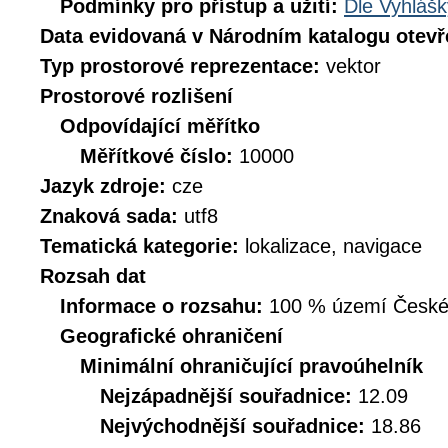
Podmínky pro přístup a užití:
Dle Vyhlášk
Data evidovaná v Národním katalogu otev
Typ prostorové reprezentace:
vektor
Prostorové rozlišení
Odpovídající měřítko
Měřítkové číslo:
10000
Jazyk zdroje:
cze
Znaková sada:
utf8
Tematická kategorie:
lokalizace, navigace
Rozsah dat
Informace o rozsahu:
100 % území České r
Geografické ohraničení
Minimální ohraničující pravoúhelník
Nejzápadnější souřadnice:
12.09
Nejvýchodnější souřadnice:
18.86