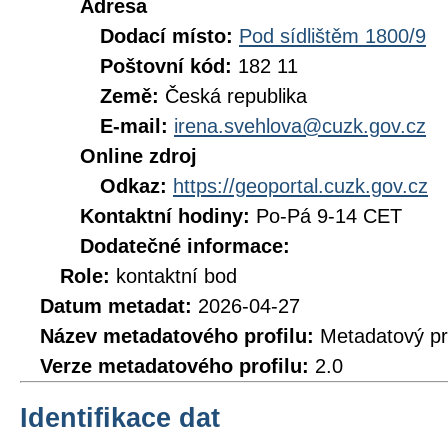
Adresa
Dodací místo:
Pod sídlištěm 1800/9
Poštovní kód:
182 11
Země:
Česká republika
E-mail:
irena.svehlova@cuzk.gov.cz
Online zdroj
Odkaz:
https://geoportal.cuzk.gov.cz
Kontaktní hodiny:
Po-Pá 9-14 CET
Dodatečné informace:
Role:
kontaktní bod
Datum metadat:
2026-04-27
Název metadatového profilu:
Metadatový pr
Verze metadatového profilu:
2.0
Identifikace dat