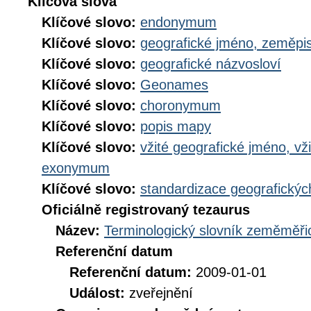
Klíčová slova
Klíčové slovo:
endonymum
Klíčové slovo:
geografické jméno, zeměp
Klíčové slovo:
geografické názvosloví
Klíčové slovo:
Geonames
Klíčové slovo:
choronymum
Klíčové slovo:
popis mapy
Klíčové slovo:
vžité geografické jméno, v
exonymum
Klíčové slovo:
standardizace geografickýc
Oficiálně registrovaný tezaurus
Název:
Terminologický slovník zeměměřic
Referenční datum
Referenční datum:
2009-01-01
Událost:
zveřejnění