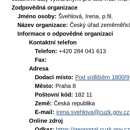
Zodpovědná organizace
Jméno osoby:
Švehlová, Irena, p.fil.
Název organizace:
Český úřad zeměměřick
Informace o odpovědné organizaci
Kontaktní telefon
Telefon:
+420 284 041 613
Fax:
Adresa
Dodací místo:
Pod sídlištěm 1800/9
Město:
Praha 8
Poštovní kód:
182 11
Země:
Česká republika
E-mail:
irena.svehlova@cuzk.gov.cz
Online zdroj
Odkaz:
https://geoportal.cuzk.gov.cz