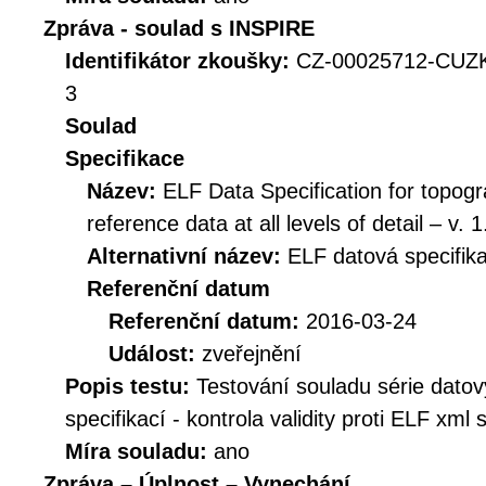
Zpráva - soulad s INSPIRE
Identifikátor zkoušky:
CZ-00025712-CUZ
3
Soulad
Specifikace
Název:
ELF Data Specification for topogr
reference data at all levels of detail – v. 1
Alternativní název:
ELF datová specifika
Referenční datum
Referenční datum:
2016-03-24
Událost:
zveřejnění
Popis testu:
Testování souladu série dato
specifikací - kontrola validity proti ELF xml
Míra souladu:
ano
Zpráva – Úplnost – Vynechání