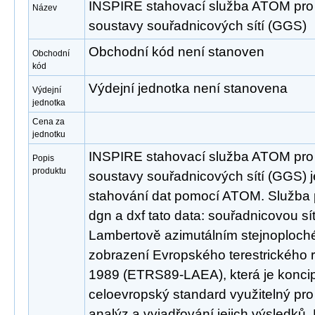
INSPIRE stahovací služba ATOM pr
Název
soustavy souřadnicových sítí (GGS)
Obchodní kód není stanoven
Obchodní
kód
Výdejní jednotka není stanovena
Výdejní
jednotka
Cena za
jednotku
INSPIRE stahovací služba ATOM pr
Popis
produktu
soustavy souřadnicových sítí (GGS) j
stahování dat pomocí ATOM. Služba 
dgn a dxf tato data: souřadnicovou sí
Lambertově azimutálním stejnoploc
zobrazení Evropského terestrického 
1989 (ETRS89-LAEA), která je konci
celoevropský standard využitelný pr
analýz a vyjadřování jejich výsledků.