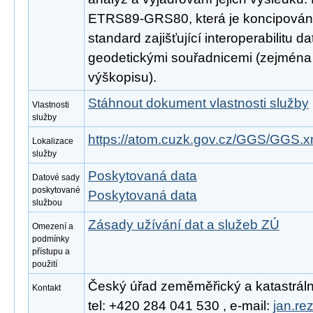
ETRS89-GRS80, která je koncipován
standard zajišťující interoperabilitu d
geodetickými souřadnicemi (zejména d
výškopisu).
Stáhnout dokument vlastnosti služby
Vlastnosti
služby
https://atom.cuzk.gov.cz/GGS/GGS.x
Lokalizace
služby
Poskytovaná data
Datové sady
poskytované
Poskytovaná data
službou
Zásady užívání dat a služeb ZÚ
Omezení a
podmínky
přístupu a
použití
Český úřad zeměměřický a katastrální
Kontakt
tel: +420 284 041 530 , e-mail:
jan.re