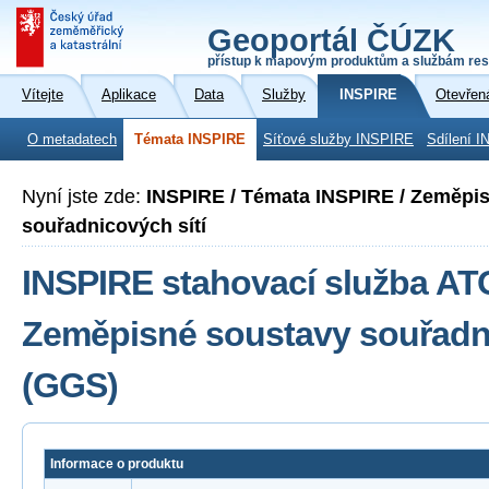
Geoportál ČÚZK
přístup k mapovým produktům a službám res
Vítejte
Aplikace
Data
Služby
INSPIRE
Otevřen
O metadatech
Témata INSPIRE
Síťové služby INSPIRE
Sdílení I
Nyní jste zde:
INSPIRE / Témata INSPIRE / Zeměpi
souřadnicových sítí
INSPIRE stahovací služba A
Zeměpisné soustavy souřadni
(GGS)
Informace o produktu