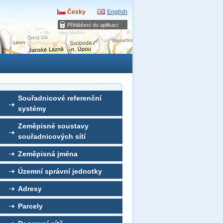
Česky
English
Přihlášení do aplikací
Souřadnicové referenční
systémy
Zeměpisné soustavy
souřadnicových sítí
Zeměpisná jména
Územní správní jednotky
Adresy
Parcely