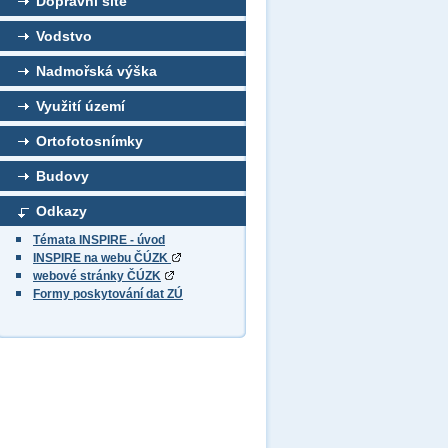
Dopravní sítě
Vodstvo
Nadmořská výška
Využití území
Ortofotosnímky
Budovy
Odkazy
Témata INSPIRE - úvod
INSPIRE na webu ČÚZK
webové stránky ČÚZK
Formy poskytování dat ZÚ