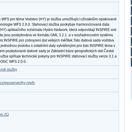
 WFS pro téma Vodstvo (HY) je služba umožňující uživatelům opakované
hnologie WFS 2.0.0. Stahovací služba poskytuje harmonizovaná data
HY) aplikačního schématu Hydro-Network, která odpovídají INSPIRE xml
ata jsou poskytována ve formátu GML 3.2.1. a v souřadnicovém systému
INSPIRE pro zobrazení dat velkých měřítek.Tato datová sada vodstva
 jednotnou podobu s ostatními daty vytvářenými pro toto INSPIRE téma v
dem poskytované datové sady je Základní báze geografických dat České
žba splňuje technické pokyny pro INSPIRE stahovací služby verze 3.1 a
d OGC WFS 2.0.0.
osti služby
.cz/geoserver/hy-n/wfs
žeb ZÚ