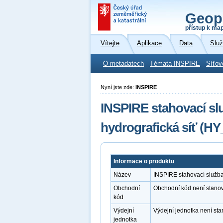
Geop
přístup k ma
Vítejte
Aplikace
Data
Slu
O metadatech
Témata INSPIRE
Síťov
Nyní jste zde:
INSPIRE
INSPIRE stahovací s
hydrografická síť (H
Informace o produktu
Název
INSPIRE stahovací služb
Obchodní
Obchodní kód není stano
kód
Výdejní
Výdejní jednotka není st
jednotka