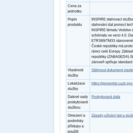
Cena za
jednotku
Popis
INSPIRE stahovací služba
produktu
stahování dat pomocí tec
INSPIRE tématu Vodstvo (
schématu ve verzi 4.0. D
ETRS89/TM33 stanoveném 
České republiky má proto
rámci celé Evropy. Zákla
republiky (ZABAGED®).Slu
zároveň splňuje standar
Vlastnosti
Stáhnout dokument vlastn
služby
Lokalizace
https://geoportal.cuzk.gov
služby
Datové sady
Poskytovaná data
poskytované
službou
Omezení a
Zásady užívání dat a slu
podmínky
přístupu a
použití