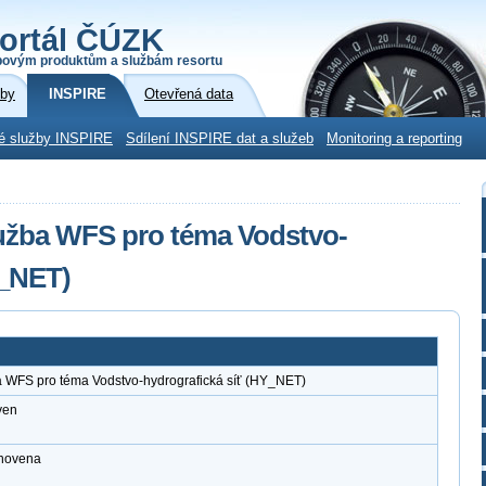
ortál ČÚZK
povým produktům a službám resortu
žby
INSPIRE
Otevřená data
é služby INSPIRE
Sdílení INSPIRE dat a služeb
Monitoring a reporting
lužba WFS pro téma Vodstvo-
Y_NET)
a WFS pro téma Vodstvo-hydrografická síť (HY_NET)
ven
anovena