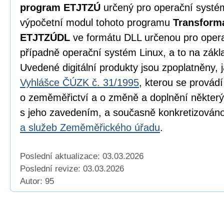
program ETJTZÚ
určený pro operační syst
výpočetní modul tohoto programu
Transform
ETJTZÚDL
ve formátu DLL určenou pro oper
případně operační systém Linux, a to na zák
Uvedené digitální produkty jsou zpoplatněny, 
Vyhlášce ČÚZK č. 31/1995
, kterou se provád
o zeměměřictví a o změně a doplnění některý
s jeho zavedením, a současně konkretizován
a služeb Zeměměřického úřadu
.
Poslední aktualizace: 03.03.2026
Poslední revize:
03.03.2026
Autor: 95