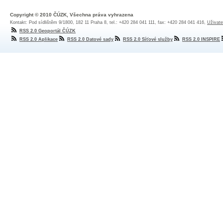
Copyright © 2010 ČÚZK, Všechna práva vyhrazena
Kontakt: Pod sídlištěm 9/1800, 182 11 Praha 8, tel.: +420 284 041 111, fax: +420 284 041 416,
Uživate
RSS 2.0 Geoportál ČÚZK
RSS 2.0 Aplikace
RSS 2.0 Datové sady
RSS 2.0 Síťové služby
RSS 2.0 INSPIRE