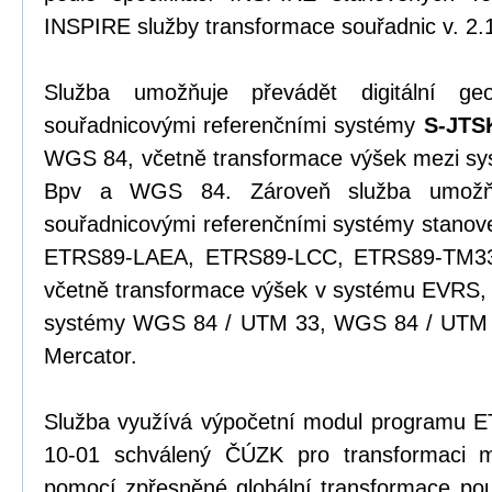
INSPIRE služby transformace souřadnic v. 2.
Služba umožňuje převádět digitální ge
souřadnicovými referenčními systémy
S-JTS
WGS 84, včetně transformace výšek mezi s
Bpv a WGS 84. Zároveň služba umožňu
souřadnicovými referenčními systémy stanov
ETRS89-LAEA, ETRS89-LCC, ETRS89-TM33
včetně transformace výšek v systému EVRS, 
systémy WGS 84 / UTM 33, WGS 84 / UTM 
Mercator.
Služba využívá výpočetní modul programu 
10-01 schválený ČÚZK pro transformaci
pomocí zpřesněné globální transformace pou