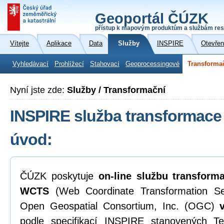
Geoportál ČÚZK
přístup k mapovým produktům a službám res
Vítejte
Aplikace
Data
Služby
INSPIRE
Otevřen
Vyhledávací
Prohlížecí
Stahovací
Geoprocessingové
Transforma
Nyní jste zde:
Služby / Transformační
INSPIRE služba transformace 
úvod:
ČÚZK poskytuje
on-line
službu transform
WCTS
(Web Coordinate Transformation Ser
Open Geospatial Consortium, Inc. (OGC)
podle specifikací INSPIRE stanovených 