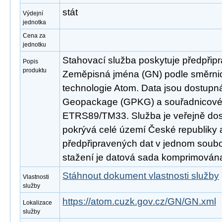
stát
Výdejní
jednotka
Cena za
jednotku
Stahovací služba poskytuje předpřip
Popis
produktu
Zeměpisná jména (GN) podle směrn
technologie Atom. Data jsou dostupn
Geopackage (GPKG) a souřadnicov
ETRS89/TM33. Služba je veřejně dos
pokrývá celé území České republiky
předpřipravených dat v jednom soubor
stažení je datová sada komprimována
Stáhnout dokument vlastnosti služby
Vlastnosti
služby
https://atom.cuzk.gov.cz/GN/GN.xml
Lokalizace
služby