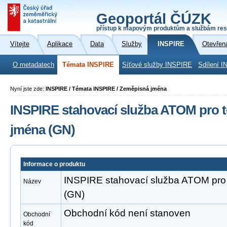
Geoportál ČÚZK
přístup k mapovým produktům a službám res
Vítejte
Aplikace
Data
Služby
INSPIRE
Otevřen
O metadatech
Témata INSPIRE
Síťové služby INSPIRE
Sdílení I
Nyní jste zde:
INSPIRE / Témata INSPIRE / Zeměpisná jména
INSPIRE stahovací služba ATOM pro
jména (GN)
Informace o produktu
INSPIRE stahovací služba ATOM pr
Název
(GN)
Obchodní kód není stanoven
Obchodní
kód