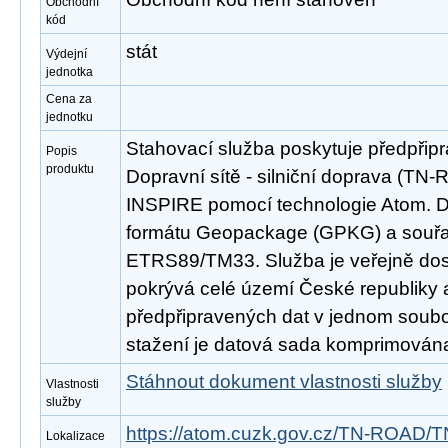
Obchodní
kód
stát
Výdejní
jednotka
Cena za
jednotku
Stahovací služba poskytuje předpřip
Popis
produktu
Dopravní sítě - silniční doprava (TN
INSPIRE pomocí technologie Atom. D
formátu Geopackage (GPKG) a souř
ETRS89/TM33. Služba je veřejně dos
pokrývá celé území České republiky
předpřipravených dat v jednom soubor
stažení je datová sada komprimována
Stáhnout dokument vlastnosti služby
Vlastnosti
služby
https://atom.cuzk.gov.cz/TN-ROAD/
Lokalizace