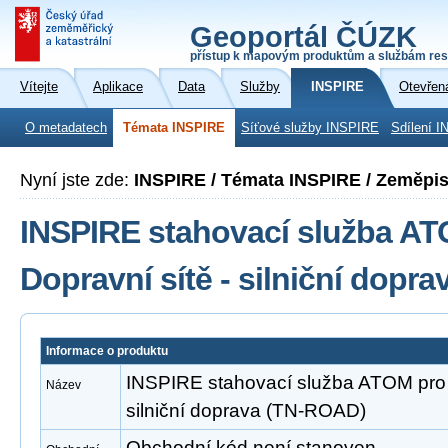
Geoportál ČÚZK
přístup k mapovým produktům a službám res
Vítejte
Aplikace
Data
Služby
INSPIRE
Otevřen
O metadatech
Témata INSPIRE
Síťové služby INSPIRE
Sdílení I
Nyní jste zde:
INSPIRE / Témata INSPIRE / Zeměpi
INSPIRE stahovací služba A
Dopravní sítě - silniční dopr
Informace o produktu
INSPIRE stahovací služba ATOM pro 
Název
silniční doprava (TN-ROAD)
Obchodní kód není stanoven