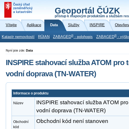
Geoportál ČÚZK
přístup k mapovým produktům a službám res
Vítejte
Aplikace
Data
Služby
INSPIRE
Otevřen
®
®
Katastr nemovitostí
RÚIAN
ZABAGED
- polohopis
ZABAGED
- výšk
Nyní jste zde:
Data
INSPIRE stahovací služba ATOM pro t
vodní doprava (TN-WATER)
Informace o produktu
INSPIRE stahovací služba ATOM pro 
Název
vodní doprava (TN-WATER)
Obchodní kód není stanoven
Obchodní
kód