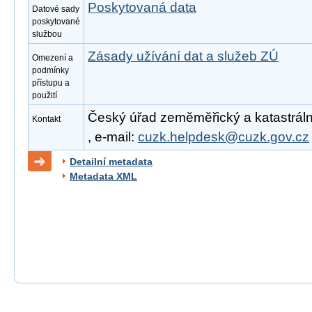
Poskytovaná data
Datové sady
poskytované
službou
Zásady užívání dat a služeb ZÚ
Omezení a
podmínky
přístupu a
použití
Český úřad zeměměřický a katastrální
Kontakt
, e-mail:
cuzk.helpdesk@cuzk.gov.cz
Detailní metadata
Metadata XML