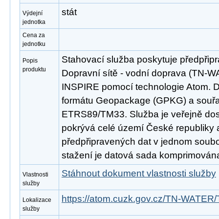
stát
Výdejní
jednotka
Cena za
jednotku
Stahovací služba poskytuje předpřip
Popis
produktu
Dopravní sítě - vodní doprava (TN-
INSPIRE pomocí technologie Atom. D
formátu Geopackage (GPKG) a souř
ETRS89/TM33. Služba je veřejně dos
pokrývá celé území České republiky
předpřipravených dat v jednom soubor
stažení je datová sada komprimována
Stáhnout dokument vlastnosti služby
Vlastnosti
služby
https://atom.cuzk.gov.cz/TN-WATE
Lokalizace
služby