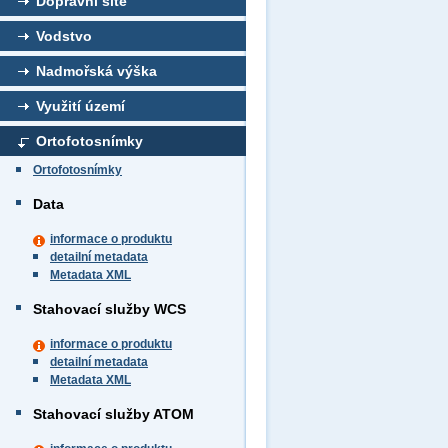
Dopravní sítě
Vodstvo
Nadmořská výška
Využití území
Ortofotosnímky
Ortofotosnímky
Data
informace o produktu
detailní metadata
Metadata XML
Stahovací služby WCS
informace o produktu
detailní metadata
Metadata XML
Stahovací služby ATOM