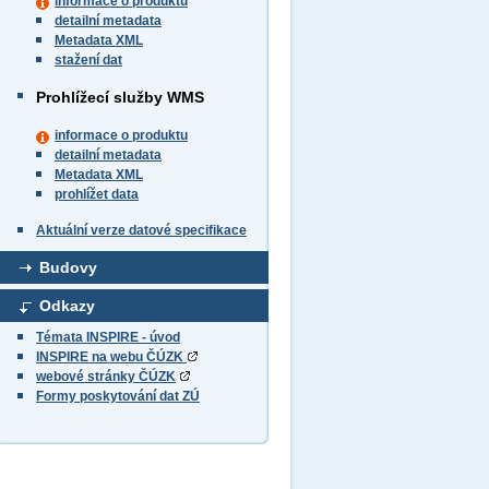
informace o produktu
detailní metadata
Metadata XML
stažení dat
Prohlížecí služby WMS
informace o produktu
detailní metadata
Metadata XML
prohlížet data
Aktuální verze datové specifikace
Budovy
Odkazy
Témata INSPIRE - úvod
INSPIRE na webu ČÚZK
webové stránky ČÚZK
Formy poskytování dat ZÚ