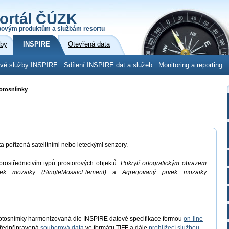
ortál ČÚZK
povým produktům a službám resortu
žby
INSPIRE
Otevřená data
ové služby INSPIRE
Sdílení INSPIRE dat a služeb
Monitoring a reporting
fotosnímky
pořízená satelitními nebo leteckými senzory.
rostřednictvím typů prostorových objektů:
Pokrytí ortografickým obrazem
vek mozaiky (SingleMosaicElement)
a
Agregovaný prvek mozaiky
fotosnímky harmonizovaná dle INSPIRE datové specifikace formou
on-line
ředpřipravená
souborová data
ve formátu TIFF a dále
prohlížecí službou