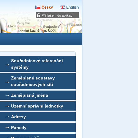
Česky
English
Přihlášení do aplikací
Souřadnicové referenční
systémy
Zeměpisné soustavy
souřadnicových sítí
Zeměpisná jména
Územní správní jednotky
Adresy
Parcely