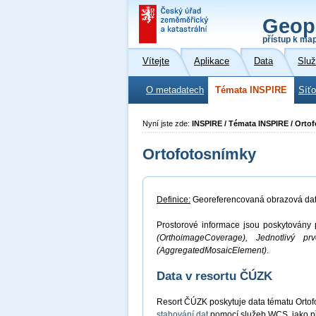
Geop
přístup k ma
Vítejte
Aplikace
Data
Slu
O metadatech
Témata INSPIRE
Síť
Nyní jste zde:
INSPIRE / Témata INSPIRE / Orto
Ortofotosnímky
Definice:
Georeferencovaná obrazová data 
Prostorové informace jsou poskytovány p
(OrthoimageCoverage), Jednotlivý pr
(AggregatedMosaicElement)
.
Data v resortu ČÚZK
Resort ČÚZK poskytuje data tématu Orto
stahování dat
pomocí služeb WCS, jako p