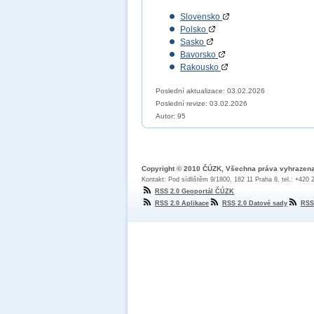
Slovensko
Polsko
Sasko
Bavorsko
Rakousko
Poslední aktualizace: 03.02.2026
Poslední revize:
03.02.2026
Autor: 95
Copyright © 2010 ČÚZK, Všechna práva vyhrazen
Kontakt: Pod sídlištěm 9/1800, 182 11 Praha 8, tel.: +420
RSS 2.0 Geoportál ČÚZK
RSS 2.0 Aplikace
RSS 2.0 Datové sady
RSS