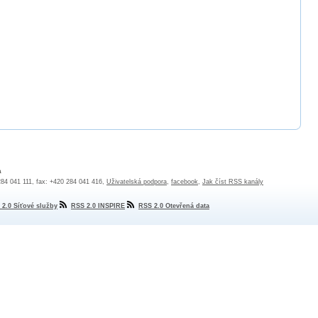
a
 284 041 111, fax: +420 284 041 416,
Uživatelská podpora
,
facebook
,
Jak číst RSS kanály
 2.0 Síťové služby
RSS 2.0 INSPIRE
RSS 2.0 Otevřená data