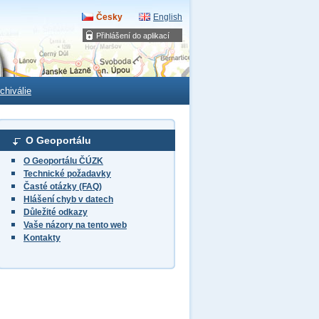
Česky
English
Přihlášení do aplikací
chiválie
O Geoportálu
O Geoportálu ČÚZK
Technické požadavky
Časté otázky (FAQ)
Hlášení chyb v datech
Důležité odkazy
Vaše názory na tento web
Kontakty