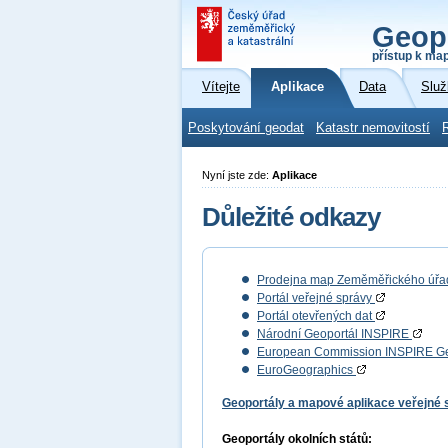
Geop
přístup k ma
Vítejte
Aplikace
Data
Služ
Poskytování geodat
Katastr nemovitostí
Nyní jste zde:
Aplikace
Důležité odkazy
Prodejna map Zeměměřického úř
Portál veřejné správy
Portál otevřených dat
Národní Geoportál INSPIRE
European Commission INSPIRE G
EuroGeographics
Geoportály a mapové aplikace veřejné
Geoportály okolních států: