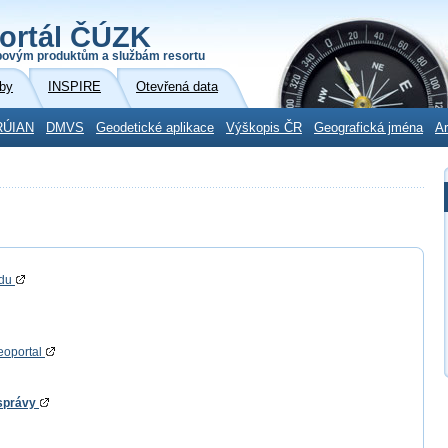
ortál ČÚZK
povým produktům a službám resortu
by
INSPIRE
Otevřená data
RÚIAN
DMVS
Geodetické aplikace
Výškopis ČR
Geografická jména
Ar
adu
eoportal
 správy