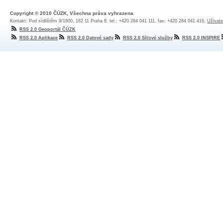
Copyright © 2010 ČÚZK, Všechna práva vyhrazena
Kontakt: Pod sídlištěm 9/1800, 182 11 Praha 8, tel.: +420 284 041 111, fax: +420 284 041 416,
Uživate
RSS 2.0 Geoportál ČÚZK
RSS 2.0 Aplikace
RSS 2.0 Datové sady
RSS 2.0 Síťové služby
RSS 2.0 INSPIRE