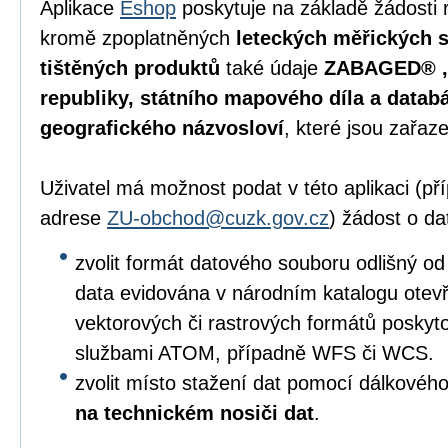
Aplikace
Eshop
poskytuje na základě žádosti 
kromě zpoplatněných
leteckých měřických s
tištěných produktů
také údaje
ZABAGED® , 
republiky, státního mapového díla a data
geografického názvosloví
, které jsou zařaz
Uživatel má možnost podat v této aplikaci (p
adrese
ZU-obchod@cuzk.gov.cz
) žádost o da
zvolit formát datového souboru odlišný od
data evidována v národním katalogu otevře
vektorových či rastrových formátů posky
službami ATOM, případně WFS či WCS.
zvolit místo stažení dat pomocí dálkového
na technickém nosiči dat
.