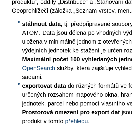
produktu“, oddíly „Distribuce“ a „Stahování da
Geoprohlížeči (záložka „Seznam vrstev, menu
stáhnout data
, tj. předpřipravené soubo
ATOM. Data jsou dělena po vhodných výd
uložena v minimálně jednom z otevřených
výdejních jednotek ke stažení je určen 
Maximální počet 100 vyhledaných jedn
OpenSearch
služby, která zajišťuje vyhl
sadami.
exportovat data
do různých formátů ve 
určených rozsahem mapového okna, hran
jednotek, parcel nebo pomocí vlastního v
Prostorová omezení pro export dat
jsou
produkt v tomto
přehledu
.