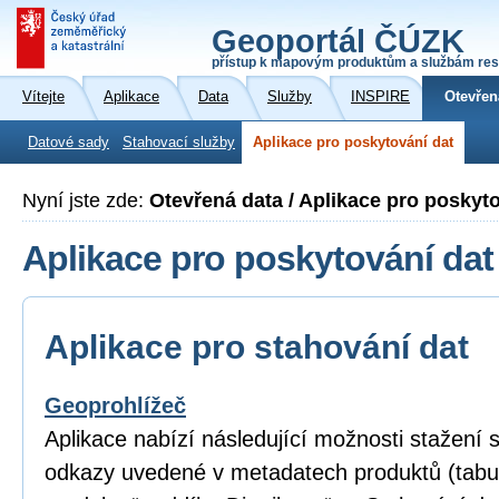
Geoportál ČÚZK
přístup k mapovým produktům a službám res
Vítejte
Aplikace
Data
Služby
INSPIRE
Otevřen
Datové sady
Stahovací služby
Aplikace pro poskytování dat
Nyní jste zde:
Otevřená data / Aplikace pro poskyt
Aplikace pro poskytování dat
Aplikace pro stahování dat
Geoprohlížeč
Aplikace nabízí následující možnosti stažení
odkazy uvedené v metadatech produktů (tabu