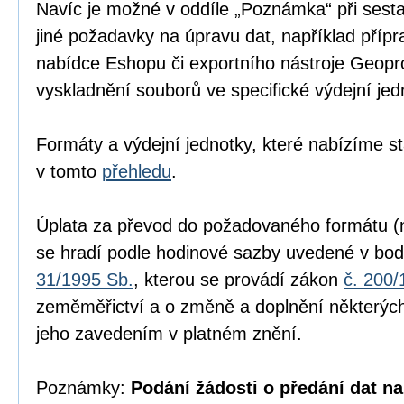
Navíc je možné v oddíle „Poznámka“ při sesta
jiné požadavky na úpravu dat, například přípr
nabídce Eshopu či exportního nástroje Geopr
vyskladnění souborů ve specifické výdejní jed
Formáty a výdejní jednotky, které nabízíme s
v tomto
přehledu
.
Úplata za převod do požadovaného formátu (n
se hradí podle hodinové sazby uvedené v bod
31/1995 Sb.
, kterou se provádí zákon
č. 200/
zeměměřictví a o změně a doplnění některých
jeho zavedením v platném znění.
Poznámky:
Podání žádosti o předání dat na