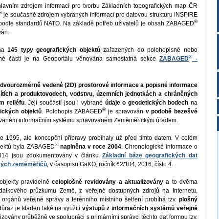
lavním zdrojem informací pro tvorbu Základních topografických map ČR
®
je současně zdrojem vybraných informací pro datovou strukturu INSPIRE
®
 podle standardů NATO. Na základě potřeb uživatelů je obsah ZABAGED
ván.
ena
145 typy geografických objektů
zařazených do polohopisné nebo
®
sné části je na Geoportálu věnována samostatná sekce
ZABAGED
-
e
dvourozměrně vedené (2D) prostorové informace a popisné informace
sítích a produktovodech, vodstvu, územních jednotkách a chráněných
m reliéfu
. Její součástí jsou i vybrané
údaje o geodetických bodech
na
®
ických objektů
. Polohopis ZABAGED
je spravován
v podobě bezešvé
izovaném informačním systému spravovaném Zeměměřickým úřadem.
e 1995, ale koncepční přípravy probíhaly už před tímto datem. V celém
®
jektů byla ZABAGED
naplněna v roce 2004
. Chronologické informace o
14 jsou zdokumentovány v článku
Základní báze geografických dat
eských zeměměřičů
, v časopisu GaKO, ročník 62/104, 2016, číslo 4.
objekty pravidelně
celoplošně revidovány a aktualizovány
a to dvěma
dálkového průzkumu Země, z veřejně dostupných zdrojů na Internetu,
 orgánů veřejné správy a terénního místního šetření probíhá tzv.
plošný
důraz je kladen také na využití
výstupů z informačních systémů veřejné
izovány průběžně ve spolupráci s primárními správci těchto dat formou tzv.