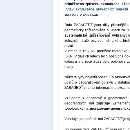
průběžného způsobu aktualizace
. Přeh
Stav aktualizace stavebních objektů
správci pro aktualizaci.
®
Data ZABAGED
jsou díky přesnějším
geometricky zpřesňována. V letech 2013
systematické zpřesňování vybraných
železniční tratě, osy vodních toků a bř
prvků.
V letech 2015-2021 proběhlo komplexní p
ISKN. V dalších letech bylo postupně do
katastru a v roce 2023 bylo polohové zp
mapy.
Některé typy objektů obsahují v atributové č
údajů o geografickém objektu v databáz
®
ZABAGED
v rámci informačního systému
Vzhledem k obsahové a geometrické ne
geografických dat zajišťuje Zeměměři
topologicky harmonizovaný geografick
®
Vhodným doplněním dat ZABAGED
je v
®
Souborová data ZABAGED
jsou od 1. 