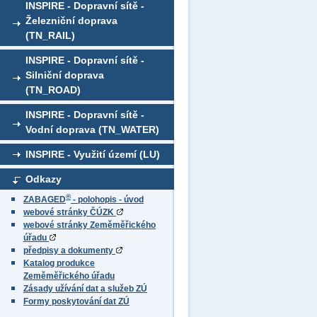
INSPIRE - Dopravní sítě -
Železniční doprava
(TN_RAIL)
INSPIRE - Dopravní sítě -
Silniční doprava
(TN_ROAD)
INSPIRE - Dopravní sítě -
Vodní doprava (TN_WATER)
INSPIRE - Využití území (LU)
Odkazy
®
ZABAGED
- polohopis - úvod
webové stránky ČÚZK
webové stránky Zeměměřického
úřadu
předpisy a dokumenty
Katalog produkce
Zeměměřického úřadu
Zásady užívání dat a služeb ZÚ
Formy poskytování dat ZÚ