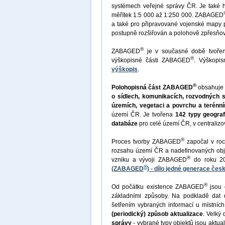
systémech veřejné správy ČR. Je také h
měřítek 1:5 000 až 1:250 000. ZABAGED
a také pro připravované vojenské mapy
postupně rozšiřován a polohově zpřesňo
®
ZABAGED
je v současné době tvoř
®
výškopisné části ZABAGED
. Výškopi
výškopis
.
®
Polohopisná část ZABAGED
obsahuj
o sídlech, komunikacích, rozvodných 
územích, vegetaci a povrchu a terénní
území ČR. Je tvořena
142 typy geograf
databáze
pro celé území ČR, v central
®
Proces tvorby ZABAGED
započal v roc
rozsahu území ČR a nadefinovaných ob
®
vzniku a vývoji ZABAGED
do roku 20
®
(ZABAGED
) - dílo jedné generace č
®
Od počátku existence ZABAGED
jsou 
základními způsoby. Na podkladě dat 
šetřením vybraných informací u místních
(periodický) způsob aktualizace
. Velký 
správy
- vybrané typy objektů jsou aktual