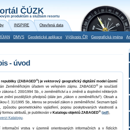
ortál ČÚZK
povým produktům a službám resortu
by
INSPIRE
Otevřená data
RÚIAN
DMVS
Geodetické aplikace
Výškopis ČR
Geografická jména
Ar
is - úvod
®
é republiky (ZABAGED
) je vektorový geografický digitální model území
®
ován Zeměměřickým úřadem ve veřejném zájmu. ZABAGED
je součástí
 zákona č. 200/1994 Sb., o zeměměřictví a o změně a doplnění některých
ve znění pozdějších předpisů (dále jen „zákon o zeměměřictví“). Obsah a
ou č. 31/1995 Sb., kterou se provádí zákon o zeměměřictví. Seznam typů
at, způsobu geometrického vyjádření, popisu poskytovaných vlastností a
®
ý formou atributů, je publikován v
Katalogu objektů ZABAGED
(pdf
),
verzi Katalogu
.
 informační vrstva v územně orientovaných informačních a v řídících