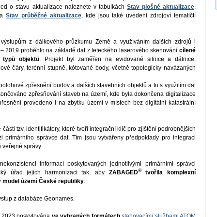
led o stavu aktualizace naleznete v tabulkách
Stav plošné aktualizace
,
a
Stav průběžné aktualizace
, kde jsou také uvedeni zdrojoví tematičtí
 výstupům z dálkového průzkumu Země a využíváním dalších zdrojů i
 – 2019 proběhlo na základě dat z leteckého laserového skenování
cílené
 typů objektů
. Projekt byl zaměřen na evidované silnice a dálnice,
ehové čáry, terénní stupně, kótované body, včetně topologicky navázaných
olohové zpřesnění budov a dalších stavebních objektů a to s využitím dat
končováno zpřesňování staveb na území, kde byla dokončena digitalizace
řesnění provedeno i na zbytku území v místech bez digitální katastrální
ásti tzv. identifikátory, které tvoří integrační klíč pro zjištění podrobnějších
i primárního správce dat. Tím jsou vytvářeny předpoklady pro integraci
 veřejné správy.
konzistenci informací poskytovaných jednotlivými primárními správci
®
cký úřad jejich harmonizaci tak, aby
ZABAGED
tvořila komplexní
ý model území České republiky
.
ýstup z databáze Geonames.
7. 2023 poskytována
ve vybraných formátech
stahovacími službami ATOM