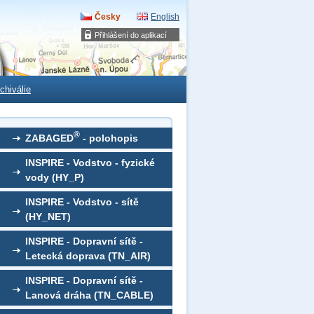
Česky
English
Přihlášení do aplikací
chiválie
®
ZABAGED
- polohopis
INSPIRE - Vodstvo - fyzické
vody (HY_P)
INSPIRE - Vodstvo - sítě
(HY_NET)
INSPIRE - Dopravní sítě -
Letecká doprava (TN_AIR)
INSPIRE - Dopravní sítě -
Lanová dráha (TN_CABLE)