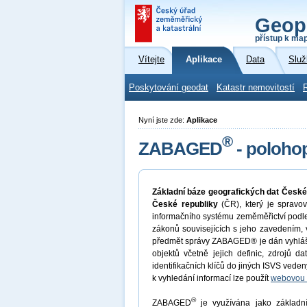
Geop
přístup k ma
Vítejte
Aplikace
Data
Služ
Poskytování geodat
Katastr nemovitostí
Nyní jste zde:
Aplikace
®
ZABAGED
- polohop
Základní báze geografických dat Česk
České republiky
(ČR), který je sprav
informačního systému zeměměřictví podle
zákonů souvisejících s jeho zavedením, 
předmět správy ZABAGED® je dán vyhlášk
objektů včetně jejich definic, zdrojů d
identifikačních klíčů do jiných ISVS veden
k vyhledání informací lze použít
webovou 
®
ZABAGED
je využívána jako základní