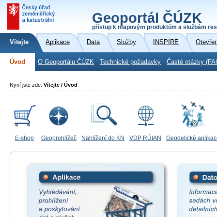
Geoportál ČÚZK
přístup k mapovým produktům a službám res
Vítejte
Aplikace
Data
Služby
INSPIRE
Otevře
Úvod
O Geoportálu ČÚZK
Technické požadavky
Časté otázky (FA
Nyní jste zde:
Vítejte / Úvod
E-shop
Geoprohlížeč
Nahlížení do KN
VDP RÚIAN
Geodetické aplika