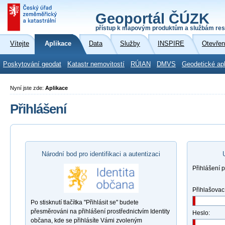
Geoportál ČÚZK
přístup k mapovým produktům a službám res
Vítejte
Aplikace
Data
Služby
INSPIRE
Otevřen
Poskytování geodat
Katastr nemovitostí
RÚIAN
DMVS
Geodetické ap
Nyní jste zde:
Aplikace
Přihlášení
Národní bod pro identifikaci a autentizaci
Přihlášení 
Přihlašovac
Po stisknutí tlačítka "Přihlásit se" budete
přesměrováni na přihlášení prostřednictvím Identity
Heslo:
občana, kde se přihlásíte Vámi zvoleným