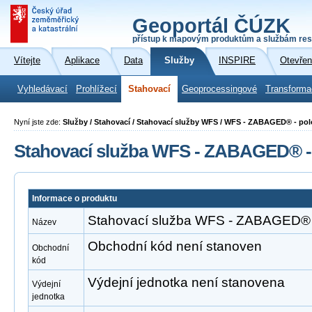
Geoportál ČÚZK
přístup k mapovým produktům a službám res
Vítejte
Aplikace
Data
Služby
INSPIRE
Otevřen
Vyhledávací
Prohlížecí
Stahovací
Geoprocessingové
Transforma
Nyní jste zde:
Služby / Stahovací / Stahovací služby WFS / WFS - ZABAGED® - po
Stahovací služba WFS - ZABAGED® -
Informace o produktu
Stahovací služba WFS - ZABAGED® 
Název
Obchodní kód není stanoven
Obchodní
kód
Výdejní jednotka není stanovena
Výdejní
jednotka