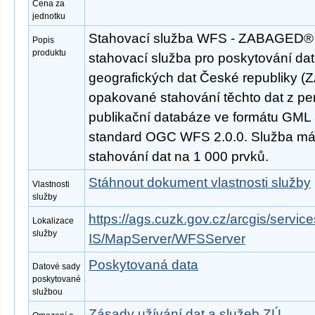
Cena za
jednotku
Stahovací služba WFS - ZABAGED®
Popis
produktu
stahovací služba pro poskytování da
geografických dat České republiky 
opakované stahování těchto dat z pe
publikační databáze ve formátu GML 
standard OGC WFS 2.0.0. Služba m
stahování dat na 1 000 prvků.
Stáhnout dokument vlastnosti služby
Vlastnosti
služby
https://ags.cuzk.gov.cz/arcgis/se
Lokalizace
služby
IS/MapServer/WFSServer
Poskytovaná data
Datové sady
poskytované
službou
Zásady užívání dat a služeb ZÚ