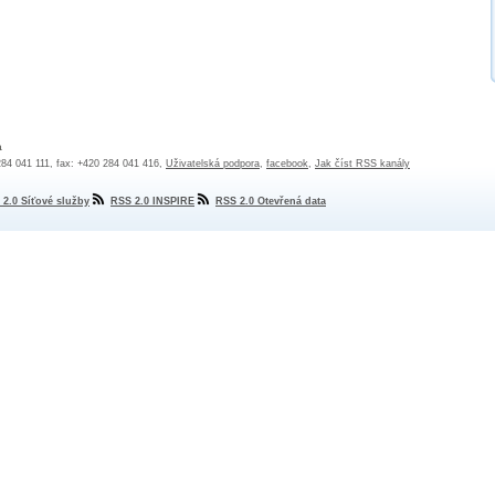
a
 284 041 111, fax: +420 284 041 416,
Uživatelská podpora
,
facebook
,
Jak číst RSS kanály
 2.0 Síťové služby
RSS 2.0 INSPIRE
RSS 2.0 Otevřená data