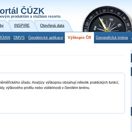
ortál ČÚZK
povým produktům a službám resortu
by
INSPIRE
Otevřená data
RÚIAN
DMVS
Geodetické aplikace
Výškopis ČR
Geografická jména
měměřického úřadu. Analýzy výškopisu obsahují několik praktických funkcí,
dy, výškového profilu nebo viditelnosti v členitém terénu.