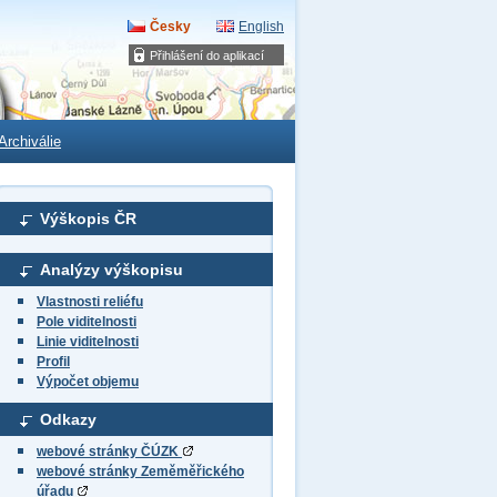
Česky
English
Přihlášení do aplikací
Archiválie
Výškopis ČR
Analýzy výškopisu
Vlastnosti reliéfu
Pole viditelnosti
Linie viditelnosti
Profil
Výpočet objemu
Odkazy
webové stránky ČÚZK
webové stránky Zeměměřického
úřadu