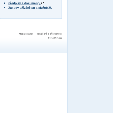
předpisy a dokumenty
Zásady užívání dat a služeb ZÚ
Mapa stránek
Prohlášení o přístupnosti
IP: 216.73.216.44