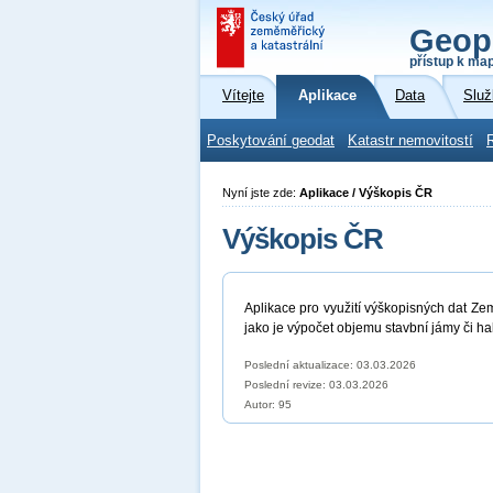
Geop
přístup k ma
Vítejte
Aplikace
Data
Služ
Poskytování geodat
Katastr nemovitostí
Nyní jste zde:
Aplikace / Výškopis ČR
Výškopis ČR
Aplikace pro využití výškopisných dat Ze
jako je výpočet objemu stavbní jámy či hal
Poslední aktualizace: 03.03.2026
Poslední revize:
03.03.2026
Autor: 95