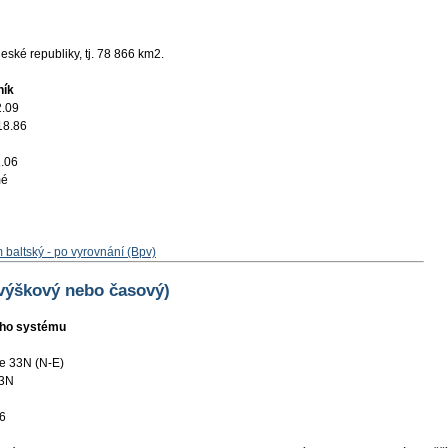
ské republiky, tj. 78 866 km2.
ník
2.09
18.86
.06
mé
 baltský - po vyrovnání (Bpv)
 výškový nebo časový)
ního systému
e 33N (N-E)
3N
6