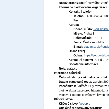
Název organizace:
Český úřad zeměm
Informace o odpovědné organizaci
Kontaktní telefon
Telefon:
+420 284 041 68
Fax:
Adresa
Dodací místo:
Pod sídlišt
Město:
Praha 8
Poštovní kód:
182 11
Země:
Česká republika
E-mail:
vladimir.pek@cuzk
Online zdroj
Odkaz:
https://geoportal.c
Kontaktní hodiny:
Po-Pá 9-1
Dodatečné informace:
Role:
správce
Informace o údržbě
Četnost údržby a aktualizace :
čtvrt
Datum plánované revize zdroje:
202
Poznámka k údržbě:
Celý rozsah zdr
plošné aktualizace probíhá průběžná 
Vodstvo jsou publikovány ve čtvrtletní
Klíčová slova
Klíčové slovo:
Vodopis
Oficiálně registrovaný tezaurus