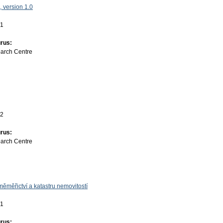
 version 1.0
01
rus:
earch Centre
22
rus:
earch Centre
ěměřictví a katastru nemovitostí
01
rus: