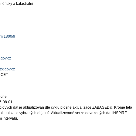
ěřický a katastrální
6
ěm 1800/9
.gov.cz
uzk.gov.cz
4 CET
ročně
6-08-01
ojových dat je aktualizován dle cyklu plošné aktualizace ZABAGED®. Kromě této
aktualizace vybraných objektů. Aktualizované verze odvozených dat INSPIRE -
m intervalu.