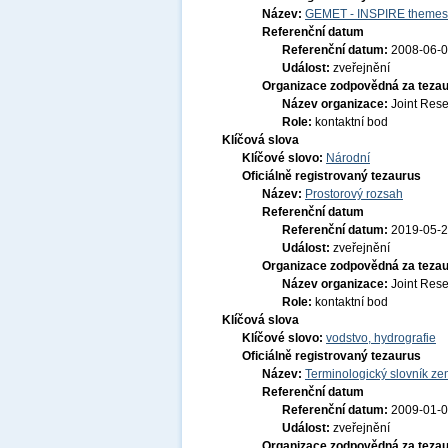
Název:
GEMET - INSPIRE themes,
Referenční datum
Referenční datum:
2008-06-
Událost:
zveřejnění
Organizace zodpovědná za tezau
Název organizace:
Joint Res
Role:
kontaktní bod
Klíčová slova
Klíčové slovo:
Národní
Oficiálně registrovaný tezaurus
Název:
Prostorový rozsah
Referenční datum
Referenční datum:
2019-05-
Událost:
zveřejnění
Organizace zodpovědná za tezau
Název organizace:
Joint Res
Role:
kontaktní bod
Klíčová slova
Klíčové slovo:
vodstvo, hydrografie
Oficiálně registrovaný tezaurus
Název:
Terminologický slovník zem
Referenční datum
Referenční datum:
2009-01-
Událost:
zveřejnění
Organizace zodpovědná za tezau