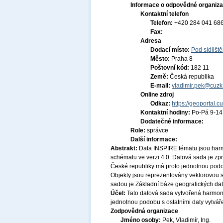
Informace o odpovědné organiza
Kontaktní telefon
Telefon:
+420 284 041 68
Fax:
Adresa
Dodací místo:
Pod sídlišt
Město:
Praha 8
Poštovní kód:
182 11
Země:
Česká republika
E-mail:
vladimir.pek@cuzk
Online zdroj
Odkaz:
https://geoportal.c
Kontaktní hodiny:
Po-Pá 9-1
Dodatečné informace:
Role:
správce
Další informace:
Abstrakt:
Data INSPIRE tématu jsou har
schématu ve verzi 4.0. Datová sada je z
České republiky má proto jednotnou podob
Objekty jsou reprezentovány vektorovou sl
sadou je Základní báze geografických d
Účel:
Tato datová sada vytvořená harmon
jednotnou podobu s ostatními daty vytvář
Zodpovědná organizace
Jméno osoby:
Pek, Vladimír, Ing.