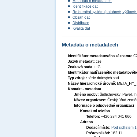
Metadata o metadatech
Identifikace dat
Referenční systém (polohový, výškový
Obsah dat
Distribuce
Kvalita dat
Metadata o metadatech
Identifikátor metadatového záznamu:
C
Jazyk metadat:
cze
Znaková sada:
utf8
Identifikátor nadřazeného metadatové
Typ zdroje:
série datových sad
Název hierarchické úrovně:
META_HY_
Kontakt - metadata
Jméno osoby:
Šidlichovský, Pavel, In
Název organizace:
Český úřad zeměm
Informace o odpovědné organizaci
Kontaktní telefon
Telefon:
+420 284 041 660
Adresa
Dodací místo:
Pod sídlištěm 
Poštovní kód:
182 11