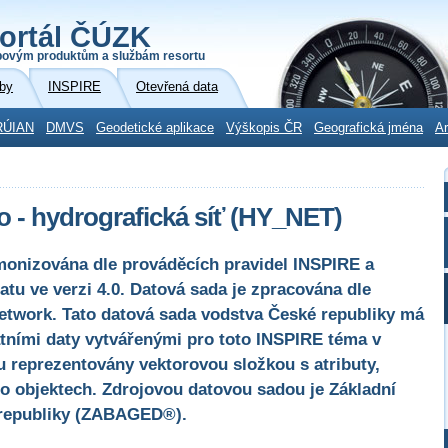
ortál ČÚZK
povým produktům a službám resortu
by
INSPIRE
Otevřená data
RÚIAN
DMVS
Geodetické aplikace
Výškopis ČR
Geografická jména
Ar
 - hydrografická síť (HY_NET)
monizována dle prováděcích pravidel INSPIRE a
tu ve verzi 4.0. Datová sada je zpracována dle
twork. Tato datová sada vodstva České republiky má
tními daty vytvářenými pro toto INSPIRE téma v
u reprezentovány vektorovou složkou s atributy,
 o objektech. Zdrojovou datovou sadou je Základní
 republiky (ZABAGED®).