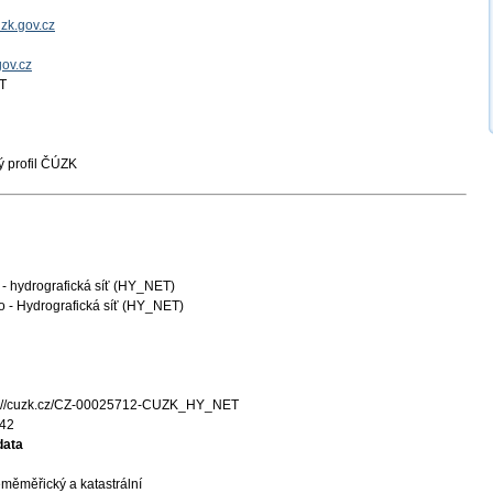
zk.gov.cz
gov.cz
T
 profil ČÚZK
- hydrografická síť (HY_NET)
o - Hydrografická síť (HY_NET)
s://cuzk.cz/CZ-00025712-CUZK_HY_NET
42
data
měměřický a katastrální