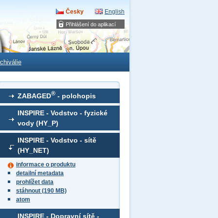
Česky
English
Přihlášení do aplikací
chiválie
®
ZABAGED
- polohopis
INSPIRE - Vodstvo - fyzické
vody (HY_P)
INSPIRE - Vodstvo - sítě
(HY_NET)
informace o produktu
detailní metadata
prohlížet data
stáhnout (190 MB)
atom
INSPIRE - Dopravní sítě -