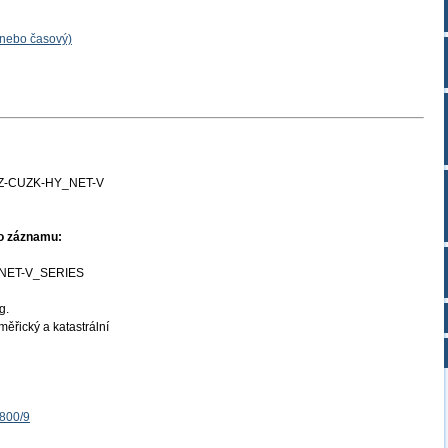
 nebo časový)
Z-CUZK-HY_NET-V
ho záznamu:
NET-V_SERIES
g.
ěřický a katastrální
1800/9