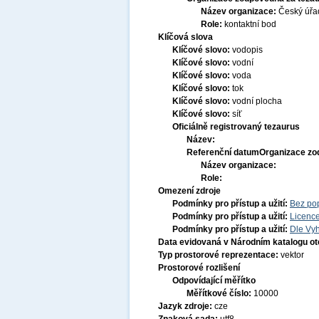
Název organizace:
Český úřa
Role:
kontaktní bod
Klíčová slova
Klíčové slovo:
vodopis
Klíčové slovo:
vodní
Klíčové slovo:
voda
Klíčové slovo:
tok
Klíčové slovo:
vodní plocha
Klíčové slovo:
síť
Oficiálně registrovaný tezaurus
Název:
Referenční datum
Organizace zo
Název organizace:
Role:
Omezení zdroje
Podmínky pro přístup a užití:
Bez po
Podmínky pro přístup a užití:
Licenc
Podmínky pro přístup a užití:
Dle Vyh
Data evidovaná v Národním katalogu o
Typ prostorové reprezentace:
vektor
Prostorové rozlišení
Odpovídající měřítko
Měřítkové číslo:
10000
Jazyk zdroje:
cze