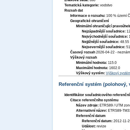
Znaková sada:
utf8
Tematická kategorie:
vodstvo
Rozsah dat
Informace o rozsahu:
100 % území Če
Geografické ohraničení
Minimální ohraničující pravoúhel
Nejzápadnější souřadnice:
1
Nejvýchodnější souřadnice:
Nejjižnější souřadnice:
48.55
Nejsevernější souřadnice:
51
Časový rozsah
2026-04-22 - nezná
Výškový rozsah
Minimální hodnota:
115.0
Maximální hodnota:
1602.0
Výškový systém:
Výškový systém
Referenční systém (polohový,
Identifikátor souřadnicového referenč
Citace referenčního systému
Název zdroje:
ETRS89 / UTM zon
Alternativní název:
ETRS89-TM3
Referenční datum
Referenční datum:
2012-11-2
Událost:
revize