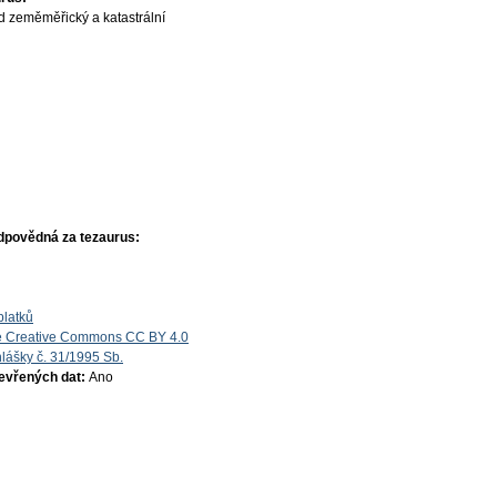
d zeměměřický a katastrální
dpovědná za tezaurus:
platků
e Creative Commons CC BY 4.0
lášky č. 31/1995 Sb.
tevřených dat:
Ano