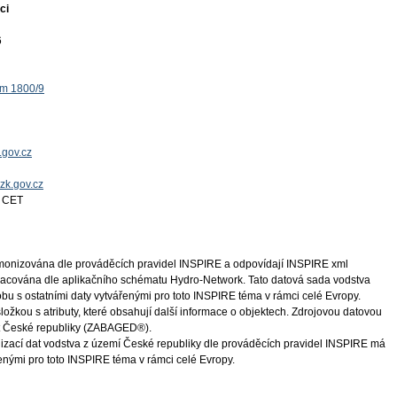
ci
6
ěm 1800/9
.gov.cz
uzk.gov.cz
4 CET
monizována dle prováděcích pravidel INSPIRE a odpovídají INSPIRE xml
pracována dle aplikačního schématu Hydro-Network. Tato datová sada vodstva
u s ostatními daty vytvářenými pro toto INSPIRE téma v rámci celé Evropy.
ožkou s atributy, které obsahují další informace o objektech. Zdrojovou datovou
at České republiky (ZABAGED®).
izací dat vodstva z území České republiky dle prováděcích pravidel INSPIRE má
enými pro toto INSPIRE téma v rámci celé Evropy.