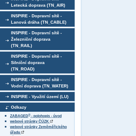
Letecká doprava (TN_AIR)
INSPIRE - Dopravní sítě -
Lanová dráha (TN_CABLE)
INSPIRE - Dopravní sítě -
Železniční doprava
(TN_RAIL)
INSPIRE - Dopravní sítě -
Silniční doprava
(TN_ROAD)
INSPIRE - Dopravní sítě -
Vodní doprava (TN_WATER)
INSPIRE - Využití území (LU)
Odkazy
®
ZABAGED
- polohopis - úvod
webové stránky ČÚZK
webové stránky Zeměměřického
úřadu