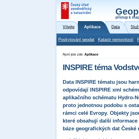
Geop
přístup k ma
Vítejte
Aplikace
Data
Služ
Poskytování geodat
Katastr nemovitostí
Nyní jste zde:
Aplikace
INSPIRE téma Vodstvo
Data INSPIRE tématu jsou har
odpovídají INSPIRE xml schéma
aplikačního schématu Hydro-Ne
proto jednotnou podobu s osta
rámci celé Evropy. Objekty jso
které obsahují další informace
báze geografických dat České