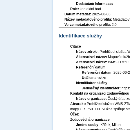
Dodatečné informace:
Role:
kontaktní bod
Datum metadat:
2025-08-06
Název metadatového profilu:
Metadatový
Verze metadatového profilu:
2.0
Identifikace služby
Citace
Název zdroje:
Prohlížecí služba
Alternativní název:
Mapová služ
Alternativní název:
WMS-ZTM50
Referenční datum
Referenční datum:
2025-06-
Událost:
revize
Identifikátor služby
Jedinečný identifikátor:
http
Kontakt na organizaci zodpovědnou 
Název organizace:
Český úřad ze
Abstrakt:
Prohlížecí služba WMS-ZTM5
mapy ČR 1:50 000. Služba splňuje st
Účel:
Zodpovědná organizace
Jméno osoby:
Křížek, Milan