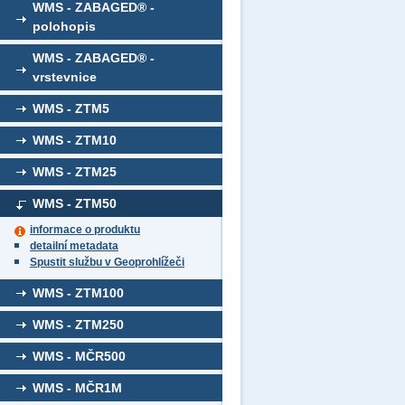
WMS - ZABAGED® -
polohopis
WMS - ZABAGED® -
vrstevnice
WMS - ZTM5
WMS - ZTM10
WMS - ZTM25
WMS - ZTM50
informace o produktu
detailní metadata
Spustit službu v Geoprohlížeči
WMS - ZTM100
WMS - ZTM250
WMS - MČR500
WMS - MČR1M