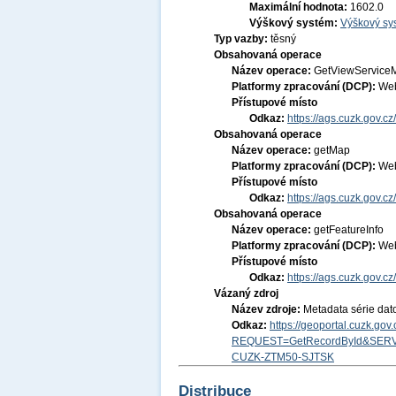
Maximální hodnota:
1602.0
Výškový systém:
Výškový sys
Typ vazby:
těsný
Obsahovaná operace
Název operace:
GetViewService
Platformy zpracování (DCP):
Web
Přístupové místo
Odkaz:
https://ags.cuzk.gov.
Obsahovaná operace
Název operace:
getMap
Platformy zpracování (DCP):
Web
Přístupové místo
Odkaz:
https://ags.cuzk.gov.
Obsahovaná operace
Název operace:
getFeatureInfo
Platformy zpracování (DCP):
Web
Přístupové místo
Odkaz:
https://ags.cuzk.gov.
Vázaný zdroj
Název zdroje:
Metadata série dat
Odkaz:
https://geoportal.cuzk.go
REQUEST=GetRecordById&SERV
CUZK-ZTM50-SJTSK
Distribuce