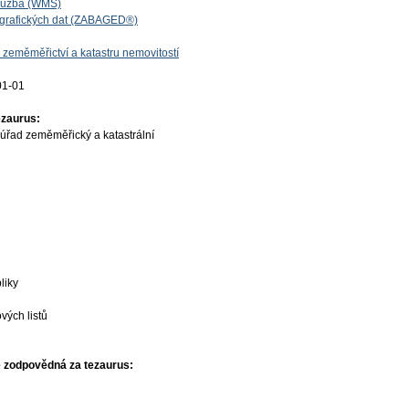
lužba (WMS)
ografických dat (ZABAGED®)
 zeměměřictví a katastru nemovitostí
01-01
ezaurus:
úřad zeměměřický a katastrální
liky
vých listů
 zodpovědná za tezaurus: