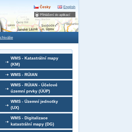
Česky
English
Přihlášení do aplikací
chiválie
WMS - Katastrální mapy
(KM)
WMS - RÚIAN
WMS - RÚIAN - Účelové
územní prvky (ÚÚP)
WMS - Územní jednotky
(UX)
WMS - Digitalizace
katastrální mapy (DG)