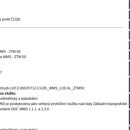
 profil ČÚZK
 WMS - ZTM 50
ba WMS - ZTM 50
27
s://cuzk.cz/CZ-00025712-CUZK_WMS_LOCAL_ZTM50
za službu
měměřický a katastrální
0 je poskytována jako veřejná prohlížecí služba nad daty Základní topografické
andard OGC WMS 1.1.1. a 1.3.0.