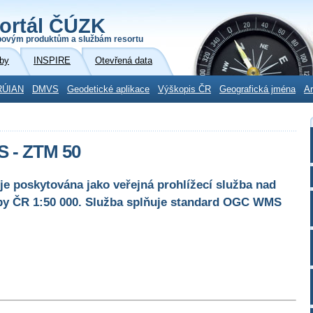
ortál ČÚZK
povým produktům a službám resortu
by
INSPIRE
Otevřená data
RÚIAN
DMVS
Geodetické aplikace
Výškopis ČR
Geografická jména
Ar
S - ZTM 50
e poskytována jako veřejná prohlížecí služba nad
apy ČR 1:50 000. Služba splňuje standard OGC WMS