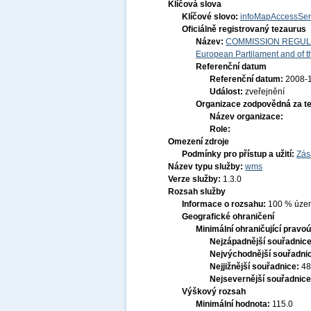
Klíčová slova
Klíčové slovo:
infoMapAccessSer
Oficiálně registrovaný tezaurus
Název:
COMMISSION REGULATI
European Partilament and of th
Referenční datum
Referenční datum:
2008-
Událost:
zveřejnění
Organizace zodpovědná za t
Název organizace:
Role:
Omezení zdroje
Podmínky pro přístup a užití:
Zás
Název typu služby:
wms
Verze služby:
1.3.0
Rozsah služby
Informace o rozsahu:
100 % území
Geografické ohraničení
Minimální ohraničující pravoú
Nejzápadnější souřadnic
Nejvýchodnější souřadni
Nejjižnější souřadnice:
48
Nejsevernější souřadnic
Výškový rozsah
Minimální hodnota:
115.0