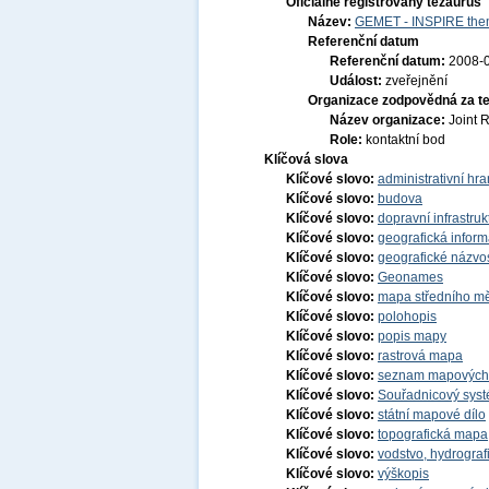
Oficiálně registrovaný tezaurus
Název:
GEMET - INSPIRE them
Referenční datum
Referenční datum:
2008-
Událost:
zveřejnění
Organizace zodpovědná za t
Název organizace:
Joint 
Role:
kontaktní bod
Klíčová slova
Klíčové slovo:
administrativní hra
Klíčové slovo:
budova
Klíčové slovo:
dopravní infrastruk
Klíčové slovo:
geografická infor
Klíčové slovo:
geografické názvo
Klíčové slovo:
Geonames
Klíčové slovo:
mapa středního mě
Klíčové slovo:
polohopis
Klíčové slovo:
popis mapy
Klíčové slovo:
rastrová mapa
Klíčové slovo:
seznam mapových z
Klíčové slovo:
Souřadnicový systé
Klíčové slovo:
státní mapové dílo
Klíčové slovo:
topografická mapa
Klíčové slovo:
vodstvo, hydrograf
Klíčové slovo:
výškopis