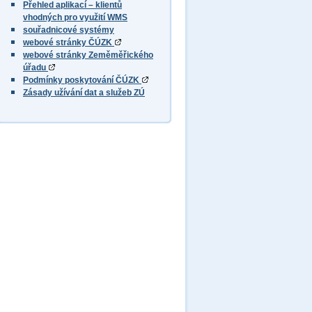
Přehled aplikací – klientů
vhodných pro využití WMS
souřadnicové systémy
webové stránky ČÚZK
webové stránky Zeměměřického
úřadu
Podmínky poskytování ČÚZK
Zásady užívání dat a služeb ZÚ