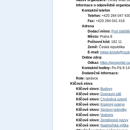
Název organizace:
Český úřad ze
Informace o odpovědné organiza
Kontaktní telefon
Telefon:
+420 284 047 43
Fax:
+420 284 041 416
Adresa
Dodací místo:
Pod sídlišt
Město:
Praha 8
Poštovní kód:
182 11
Země:
Česká republika
E-mail:
milan.krizek@cuzk
Online zdroj
Odkaz:
https://geoportal.c
Kontaktní hodiny:
Po-Pá 9-1
Dodatečné informace:
Role:
správce
Klíčová slova
Klíčové slovo:
Budovy
Klíčové slovo:
Dopravní sítě
Klíčové slovo:
Chráněná území
Klíčové slovo:
Krajinný pokryv
Klíčové slovo:
Správní jednotky
Klíčové slovo:
Vodopis
Klíčové slovo:
Zeměpisné názvy
Klíčové slovo:
Nadmořská výška