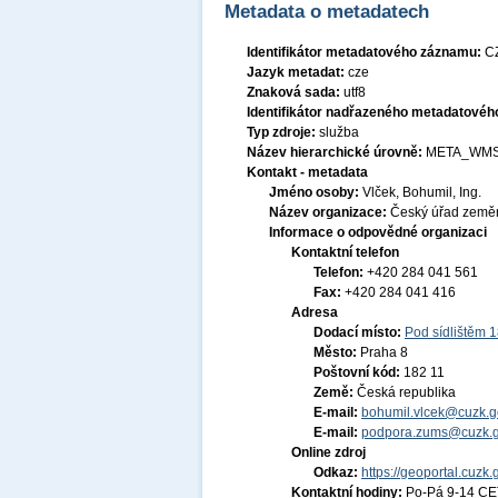
Metadata o metadatech
Identifikátor metadatového záznamu:
C
Jazyk metadat:
cze
Znaková sada:
utf8
Identifikátor nadřazeného metadatové
Typ zdroje:
služba
Název hierarchické úrovně:
META_WMS
Kontakt - metadata
Jméno osoby:
Vlček, Bohumil, Ing.
Název organizace:
Český úřad zeměm
Informace o odpovědné organizaci
Kontaktní telefon
Telefon:
+420 284 041 561
Fax:
+420 284 041 416
Adresa
Dodací místo:
Pod sídlištěm 
Město:
Praha 8
Poštovní kód:
182 11
Země:
Česká republika
E-mail:
bohumil.vlcek@cuzk.g
E-mail:
podpora.zums@cuzk.g
Online zdroj
Odkaz:
https://geoportal.cuzk.
Kontaktní hodiny:
Po-Pá 9-14 CE