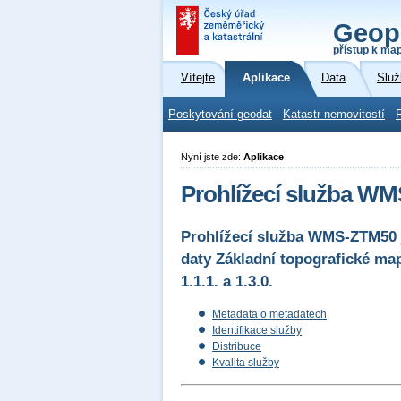
Geop
přístup k ma
Vítejte
Aplikace
Data
Služ
Poskytování geodat
Katastr nemovitostí
Nyní jste zde:
Aplikace
Prohlížecí služba WM
Prohlížecí služba WMS-ZTM50 j
daty Základní topografické m
1.1.1. a 1.3.0.
Metadata o metadatech
Identifikace služby
Distribuce
Kvalita služby