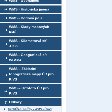
WMS - Geonames
WMS - Historická jména
WMS - Bodová pole
WMS - Klady mapových
listů
WMS - Kilometrová síť
JTSK
WMS - Geografická síť
WGS84
WMS – Základní
topografické mapy ČR pro
KIVS
WMS – Ortofoto ČR pro
KIVS
Odkazy
Prohlížecí služby - WMS - úvod