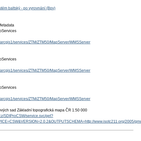
tém baltský - po vyrovnání (Bpv)
Metadata
Services
cz/arcgis1/services/ZTM/ZTM50/MapServer/WMSServer
Services
cz/arcgis1/services/ZTM/ZTM50/MapServer/WMSServer
Services
cz/arcgis1/services/ZTM/ZTM50/MapServer/WMSServer
ových sad Základní topografická mapa ČR 1:50 000
v.cz/SDIProCSW/service.svc/get?
ICE=CSW&VERSION=2.0.2&OUTPUTSCHEMA=http://www.isotc211.org/2005/g