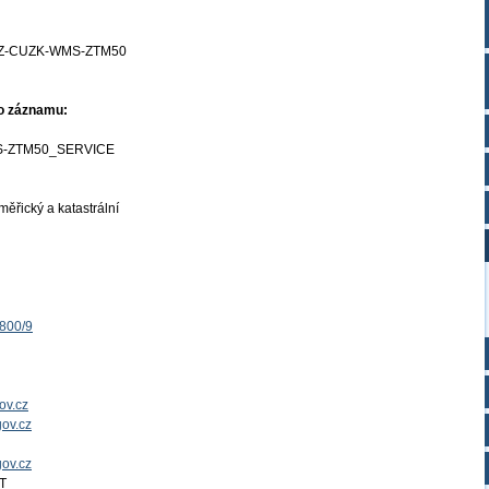
Z-CUZK-WMS-ZTM50
ho záznamu:
-ZTM50_SERVICE
ěřický a katastrální
1800/9
ov.cz
ov.cz
gov.cz
T