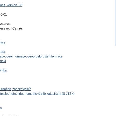
es, version 1.0
06-01
ezaurus:
Research Centre
nice
tura
mace, geoinformace, geoprostorová informace
sloví
řítka
naček, značkový klíč
m Jednotné trigonometrické sítě katastrální (S-JTSK)
ie