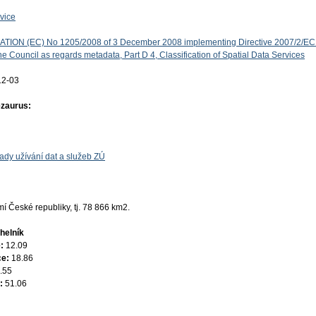
vice
ON (EC) No 1205/2008 of 3 December 2008 implementing Directive 2007/2/EC 
e Council as regards metadata, Part D 4, Classification of Spatial Data Services
12-03
ezaurus:
ady užívání dat a služeb ZÚ
 České republiky, tj. 78 866 km2.
helník
e:
12.09
ce:
18.86
.55
e:
51.06