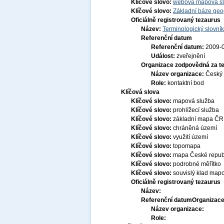
Klíčové slovo:
webová mapová s
Klíčové slovo:
Základní báze ge
Oficiálně registrovaný tezaurus
Název:
Terminologický slovník
Referenční datum
Referenční datum:
2009-
Událost:
zveřejnění
Organizace zodpovědná za t
Název organizace:
Český 
Role:
kontaktní bod
Klíčová slova
Klíčové slovo:
mapová služba
Klíčové slovo:
prohlížecí služba
Klíčové slovo:
základní mapa ČR
Klíčové slovo:
chráněná území
Klíčové slovo:
využití území
Klíčové slovo:
topomapa
Klíčové slovo:
mapa České repub
Klíčové slovo:
podrobné měřítko
Klíčové slovo:
souvislý klad mapo
Oficiálně registrovaný tezaurus
Název:
Referenční datum
Organizace
Název organizace:
Role: