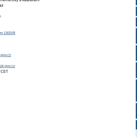
měměřický a katastrální
ci
0
ěm 1800/9
.gov.cz
uzk.gov.cz
4 CET