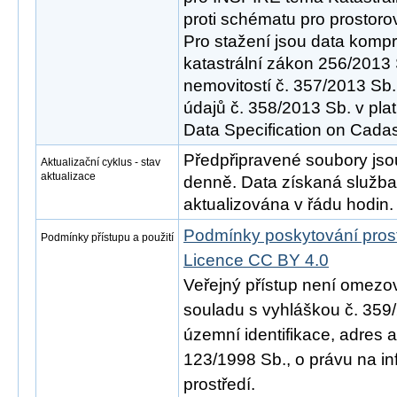
proti schématu pro prostoro
Pro stažení jsou data komp
katastrální zákon 256/2013 
nemovitostí č. 357/2013 Sb.
údajů č. 358/2013 Sb. v pl
Data Specification on Cadast
Předpřipravené soubory js
Aktualizační cyklus - stav
aktualizace
denně. Data získaná služ
aktualizována v řádu hodin.
Podmínky poskytování pros
Podmínky přístupu a použití
Licence CC BY 4.0
Veřejný přístup není omezo
souladu s vyhláškou č. 359/
územní identifikace, adres 
123/1998 Sb., o právu na in
prostředí.