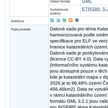
GML
Výdejní formáty
ETRS89
,
S-
Souřadnicové
systémy
Distribuce
Datová sada pro téma Katast
Popis produktu
harmonizovaná podle směrn
specifikace pro ELF ve verz
hranice katastrálních území, 
Datová sada je poskytována
(licence CC-BY 4.0). Data 
(Informačního systému katas
jsou dostupná pouze v těch 
kde je katastrální mapa v dig
2026 je to 99,48% území Česk
456,46km2). Data se vytvář
v rámci katastrálního území
formátu GML 3.2.1 jsou val
pro INSPIRE téma Katastráln