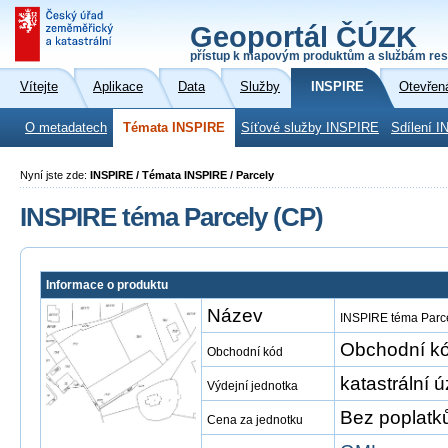
Geoportál ČÚZK
přístup k mapovým produktům a službám res
Vítejte
Aplikace
Data
Služby
INSPIRE
Otevřen
O metadatech
Témata INSPIRE
Síťové služby INSPIRE
Sdílení I
Nyní jste zde:
INSPIRE / Témata INSPIRE / Parcely
INSPIRE téma Parcely (CP)
Informace o produktu
Název
INSPIRE téma Parce
Obchodní kó
Obchodní kód
katastrální 
Výdejní jednotka
Bez poplatk
Cena za jednotku