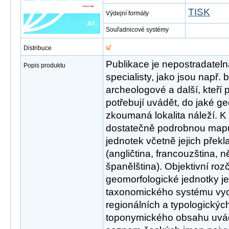
TISK
Výdejní formáty
Souřadnicové systémy
Distribuce
Publikace je nepostradatel
Popis produktu
specialisty, jako jsou např.
archeologové a další, kteří
potřebují uvádět, do jaké g
zkoumaná lokalita náleží. 
dostatečně podrobnou mapu
jednotek včetně jejich překl
(angličtina, francouzština, n
španělština). Objektivní ro
geomorfologické jednotky j
taxonomického systému vyc
regionálních a typologických 
toponymického obsahu uvádí