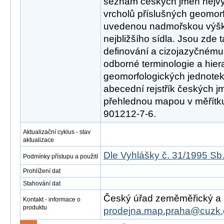
seznam českých jmen nejv
vrcholů příslušných geomor
uvedenou nadmořskou výško
nejbližšího sídla. Jsou zde
definování a cizojazyčnému
odborné terminologie a hier
geomorfologických jednotek
abecední rejstřík českých j
přehlednou mapou v měřítk
901212-7-6.
Aktualizační cyklus - stav
aktualizace
Dle Vyhlášky č. 31/1995 Sb
Podmínky přístupu a použití
Prohlížení dat
Stahování dat
Český úřad zeměměřický a ka
Kontakt - informace o
produktu
prodejna.map.praha@cuzk.