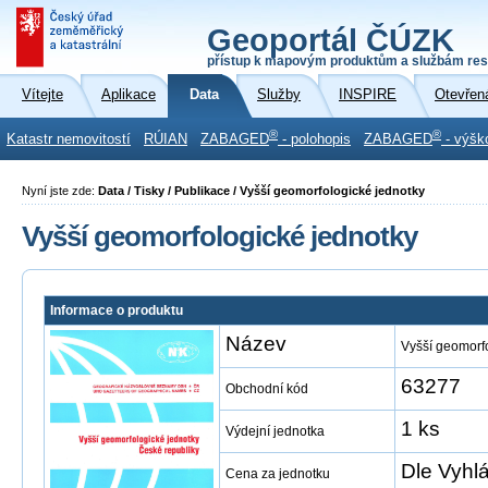
Geoportál ČÚZK
přístup k mapovým produktům a službám res
Vítejte
Aplikace
Data
Služby
INSPIRE
Otevřen
®
®
Katastr nemovitostí
RÚIAN
ZABAGED
- polohopis
ZABAGED
- výšk
Nyní jste zde:
Data / Tisky / Publikace / Vyšší geomorfologické jednotky
Vyšší geomorfologické jednotky
Informace o produktu
Název
Vyšší geomorf
63277
Obchodní kód
1 ks
Výdejní jednotka
Dle Vyhl
Cena za jednotku