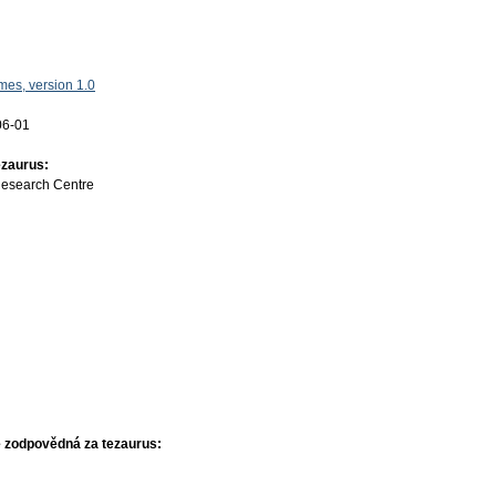
es, version 1.0
06-01
ezaurus:
Research Centre
 zodpovědná za tezaurus: