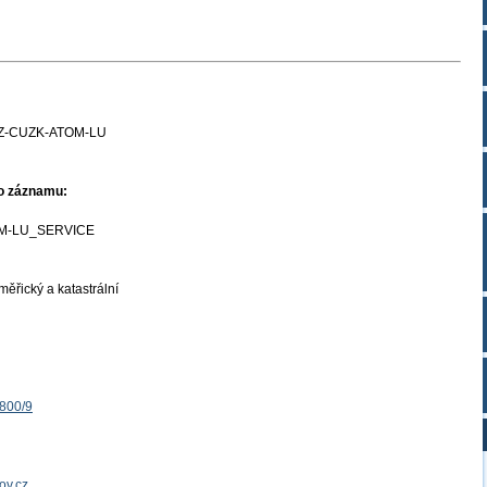
Z-CUZK-ATOM-LU
ho záznamu:
M-LU_SERVICE
ěřický a katastrální
1800/9
ov.cz