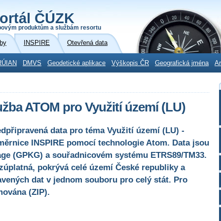
ortál ČÚZK
povým produktům a službám resortu
by
INSPIRE
Otevřená data
RÚIAN
DMVS
Geodetické aplikace
Výškopis ČR
Geografická jména
Ar
užba ATOM pro Využití území (LU)
dpřipravená data pro téma Využití území (LU) -
 směrnice INSPIRE pomocí technologie Atom. Data jsou
age (GPKG) a souřadnicovém systému ETRS89/TM33.
zúplatná, pokrývá celé území České republiky a
vených dat v jednom souboru pro celý stát. Pro
mována (ZIP).