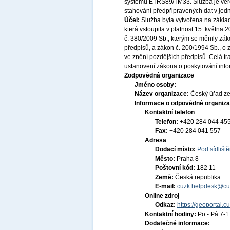
systému ETRS89/TM33. Služba je veře
stahování předpřipravených dat v jed
Účel:
Služba byla vytvořena na základ
která vstoupila v platnost 15. května
č. 380/2009 Sb., kterým se měnily zák
předpisů, a zákon č. 200/1994 Sb., o
ve znění pozdějších předpisů. Celá t
ustanovení zákona o poskytování infor
Zodpovědná organizace
Jméno osoby:
Název organizace:
Český úřad ze
Informace o odpovědné organiza
Kontaktní telefon
Telefon:
+420 284 044 45
Fax:
+420 284 041 557
Adresa
Dodací místo:
Pod sídlišt
Město:
Praha 8
Poštovní kód:
182 11
Země:
Česká republika
E-mail:
cuzk.helpdesk@cu
Online zdroj
Odkaz:
https://geoportal.c
Kontaktní hodiny:
Po - Pá 7-
Dodatečné informace: