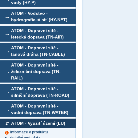
vody (HY-P)
ATOM - Vodstvo -
hydrografická síť (HY-NET)
ATOM - Dopravní sítě -
letecká doprava (TN-AIR)
ATOM - Dopravní sítě -
lanová dráha (TN-CABLE)
ATOM - Dopravní sítě -
železniční doprava (TN-
RAIL)
ATOM - Dopravní sítě -
silniční doprava (TN-ROAD)
ATOM - Dopravní sítě -
vodní doprava (TN-WATER)
ATOM - Využití území (LU)
informace o produktu
detailní metadata