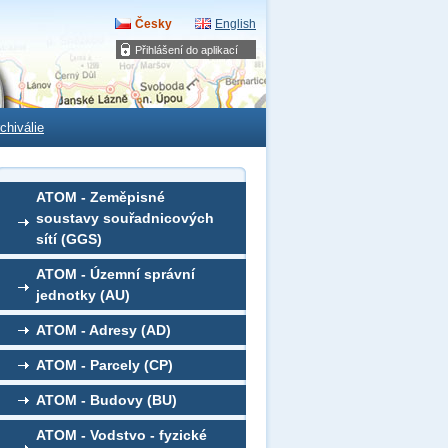
Česky
English
Přihlášení do aplikací
chiválie
ATOM - Zeměpisné
soustavy souřadnicových
sítí (GGS)
ATOM - Územní správní
jednotky (AU)
ATOM - Adresy (AD)
ATOM - Parcely (CP)
ATOM - Budovy (BU)
ATOM - Vodstvo - fyzické