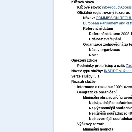
Klíčová slova
Klíčové slovo:
infoProductAccess
Oficiálně registrovaný tezaurus
Název:
COMMISSION REGULATI
European Partilament and of th
Referenční datum
Referenční datum:
2008-
Událost:
zveřejnění
Organizace zodpovědná za t
Název organizace:
Role:
Omezení zdroje
Podmínky pro přístup a užití:
Zás
Název typu služby:
INSPIRE služba s
Verze služby:
3.1
Rozsah služby
Informace o rozsahu:
100% územ
Geografické ohraničení
Minimální ohraničující pravoú
Nejzápadnější souřadnic
Nejvýchodnější souřadni
Nejjižnější souřadnice:
48
Nejsevernější souřadnic
Výškový rozsah
Minimální hodnota: