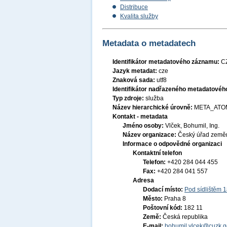
Distribuce
Kvalita služby
Metadata o metadatech
Identifikátor metadatového záznamu:
C
Jazyk metadat:
cze
Znaková sada:
utf8
Identifikátor nadřazeného metadatové
Typ zdroje:
služba
Název hierarchické úrovně:
META_ATO
Kontakt - metadata
Jméno osoby:
Vlček, Bohumil, Ing.
Název organizace:
Český úřad zeměm
Informace o odpovědné organizaci
Kontaktní telefon
Telefon:
+420 284 044 455
Fax:
+420 284 041 557
Adresa
Dodací místo:
Pod sídlištěm 
Město:
Praha 8
Poštovní kód:
182 11
Země:
Česká republika
E-mail:
bohumil.vlcek@cuzk.g