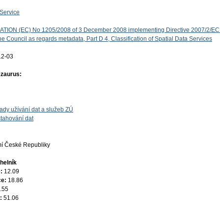
Service
ON (EC) No 1205/2008 of 3 December 2008 implementing Directive 2007/2/EC 
e Council as regards metadata, Part D 4, Classification of Spatial Data Services
12-03
ezaurus:
ady užívání dat a služeb ZÚ
tahování dat
í České Republiky
helník
e:
12.09
ce:
18.86
.55
e:
51.06