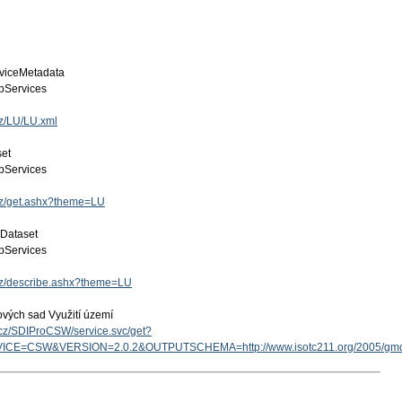
viceMetadata
Services
cz/LU/LU.xml
set
Services
.cz/get.ashx?theme=LU
 Dataset
Services
.cz/describe.ashx?theme=LU
ových sad Využití území
v.cz/SDIProCSW/service.svc/get?
ICE=CSW&VERSION=2.0.2&OUTPUTSCHEMA=http://www.isotc211.org/2005/g