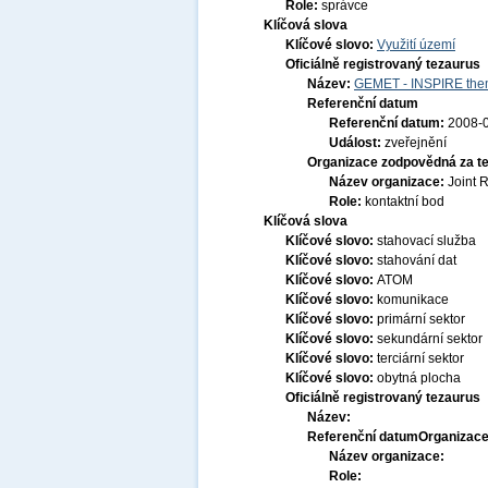
Role:
správce
Klíčová slova
Klíčové slovo:
Využití území
Oficiálně registrovaný tezaurus
Název:
GEMET - INSPIRE them
Referenční datum
Referenční datum:
2008-
Událost:
zveřejnění
Organizace zodpovědná za t
Název organizace:
Joint 
Role:
kontaktní bod
Klíčová slova
Klíčové slovo:
stahovací služba
Klíčové slovo:
stahování dat
Klíčové slovo:
ATOM
Klíčové slovo:
komunikace
Klíčové slovo:
primární sektor
Klíčové slovo:
sekundární sektor
Klíčové slovo:
terciární sektor
Klíčové slovo:
obytná plocha
Oficiálně registrovaný tezaurus
Název:
Referenční datum
Organizace
Název organizace:
Role: