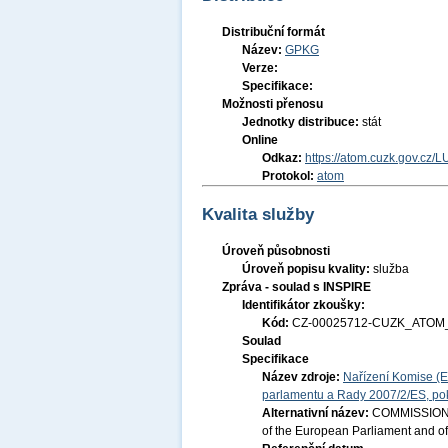
Distribuční formát
Název:
GPKG
Verze:
Specifikace:
Možnosti přenosu
Jednotky distribuce:
stát
Online
Odkaz:
https://atom.cuzk.gov.cz/L
Protokol:
atom
Kvalita služby
Úroveň působnosti
Úroveň popisu kvality:
služba
Zpráva - soulad s INSPIRE
Identifikátor zkoušky:
Kód:
CZ-00025712-CUZK_ATOM_
Soulad
Specifikace
Název zdroje:
Nařízení Komise (E
parlamentu a Rady 2007/2/ES, pok
Alternativní název:
COMMISSION R
of the European Parliament and of