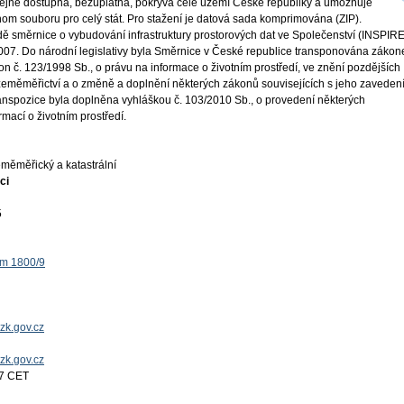
jně dostupná, bezúplatná, pokrývá celé území České republiky a umožňuje
nom souboru pro celý stát. Pro stažení je datová sada komprimována (ZIP).
ě směrnice o vybudování infrastruktury prostorových dat ve Společenství (INSPIRE
 2007. Do národní legislativy byla Směrnice v České republice transponována záko
on č. 123/1998 Sb., o právu na informace o životním prostředí, ve znění pozdějších
 zeměměřictví a o změně a doplnění některých zákonů souvisejících s jeho zaveden
ranspozice byla doplněna vyhláškou č. 103/2010 Sb., o provedení některých
mací o životním prostředí.
měměřický a katastrální
ci
5
ěm 1800/9
zk.gov.cz
uzk.gov.cz
17 CET