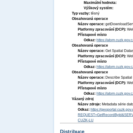
Maximální hodnota:
Výškový systém:
Typ vazby:
těsný
Obsahovaná operace
Název operace:
getDownloadSer
Platformy zpracování (DCP):
Web
Přístupové místo
Odkaz:
https://atom.cuzk.gov.
Obsahovaná operace
Název operace:
Get Spatial Data
Platformy zpracování (DCP):
Web
Přístupové místo
Odkaz:
https://atom.cuzk.gov
Obsahovaná operace
Název operace:
Describe Spatial
Platformy zpracování (DCP):
Web
Přístupové místo
Odkaz:
https://atom.cuzk.gov
Vázaný zdroj
Název zdroje:
Metadata série dat
Odkaz:
https://geoportal.cuzk.go
REQUEST=GetRecordById&SERV
CUZK-LU
Distribuce