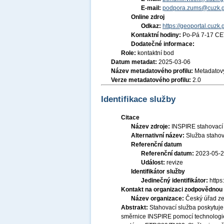
E-mail:
podpora.zums@cuzk.g
Online zdroj
Odkaz:
https://geoportal.cuzk.
Kontaktní hodiny:
Po-Pá 7-17 CE
Dodatečné informace:
Role:
kontaktní bod
Datum metadat:
2025-03-06
Název metadatového profilu:
Metadatový
Verze metadatového profilu:
2.0
Identifikace služby
Citace
Název zdroje:
INSPIRE stahovací 
Alternativní název:
Služba stahov
Referenční datum
Referenční datum:
2023-05-
Událost:
revize
Identifikátor služby
Jedinečný identifikátor:
http
Kontakt na organizaci zodpovědnou 
Název organizace:
Český úřad ze
Abstrakt:
Stahovací služba poskytuje 
směrnice INSPIRE pomocí technologi