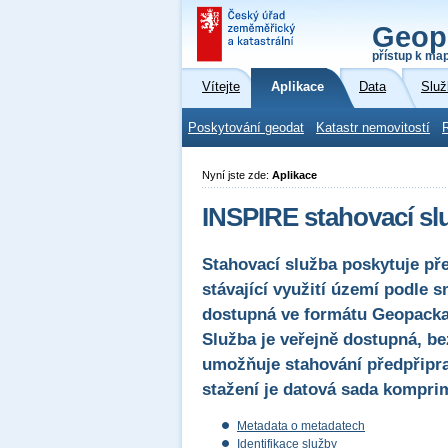
Geop
přístup k ma
Vítejte
Aplikace
Data
Služ
Poskytování geodat
Katastr nemovitostí
Nyní jste zde:
Aplikace
INSPIRE stahovací sl
Stahovací služba poskytuje pře
stávající využití území podle
dostupná ve formátu Geopack
Služba je veřejně dostupná, be
umožňuje stahování předpřipra
stažení je datová sada kompri
Metadata o metadatech
Identifikace služby