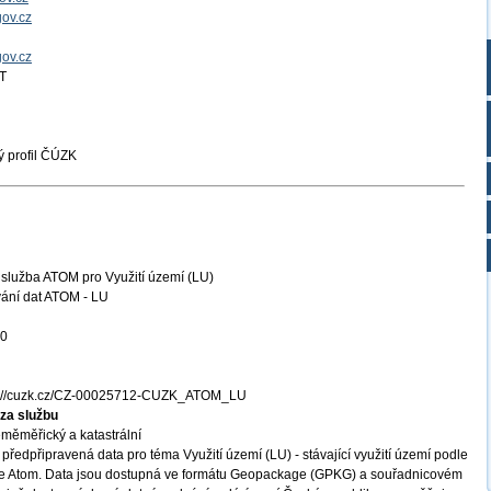
ov.cz
gov.cz
T
 profil ČÚZK
služba ATOM pro Využití území (LU)
ání dat ATOM - LU
20
s://cuzk.cz/CZ-00025712-CUZK_ATOM_LU
za službu
měměřický a katastrální
předpřipravená data pro téma Využití území (LU) - stávající využití území podle
e Atom. Data jsou dostupná ve formátu Geopackage (GPKG) a souřadnicovém