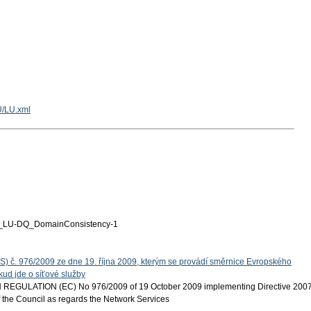
U/LU.xml
LU-DQ_DomainConsistency-1
S) č. 976/2009 ze dne 19. října 2009, kterým se provádí směrnice Evropského
ud jde o síťové služby
EGULATION (EC) No 976/2009 of 19 October 2009 implementing Directive 200
 the Council as regards the Network Services