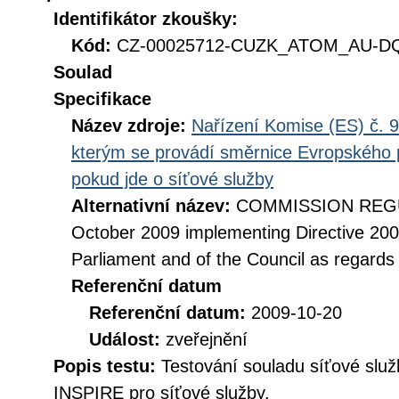
Identifikátor zkoušky:
Kód:
CZ-00025712-CUZK_ATOM_AU-DQ_
Soulad
Specifikace
Název zdroje:
Nařízení Komise (ES) č. 9
kterým se provádí směrnice Evropského 
pokud jde o síťové služby
Alternativní název:
COMMISSION REGUL
October 2009 implementing Directive 20
Parliament and of the Council as regards
Referenční datum
Referenční datum:
2009-10-20
Událost:
zveřejnění
Popis testu:
Testování souladu síťové služ
INSPIRE pro síťové služby.