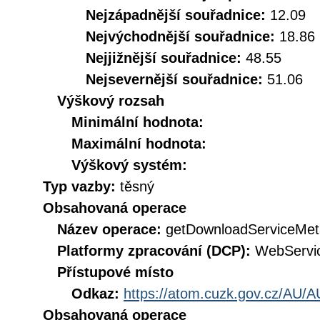
Nejzápadnější souřadnice:
12.09
Nejvýchodnější souřadnice:
18.86
Nejjižnější souřadnice:
48.55
Nejsevernější souřadnice:
51.06
Výškový rozsah
Minimální hodnota:
Maximální hodnota:
Výškový systém:
Typ vazby:
těsný
Obsahovaná operace
Název operace:
getDownloadServiceMet
Platformy zpracování (DCP):
WebServi
Přístupové místo
Odkaz:
https://atom.cuzk.gov.cz/AU/A
Obsahovaná operace