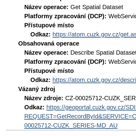
Název operace:
Get Spatial Dataset
Platformy zpracování (DCP):
WebServi
Přístupové místo
Odkaz:
https://atom.cuzk.gov.cz/get
Obsahovaná operace
Název operace:
Describe Spatial Datase
Platformy zpracování (DCP):
WebServi
Přístupové místo
Odkaz:
https://atom.cuzk.gov.cz/des
Vázaný zdroj
Název zdroje:
CZ-00025712-CUZK_SE
Odkaz:
https://geoportal.cuzk.gov.cz/S
REQUEST=GetRecordById&SERVICE=CS
00025712-CUZK_SERIES-MD_AU