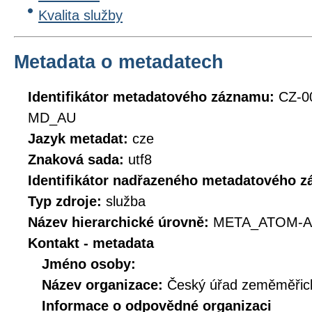
Kvalita služby
Metadata o metadatech
Identifikátor metadatového záznamu:
CZ-0
MD_AU
Jazyk metadat:
cze
Znaková sada:
utf8
Identifikátor nadřazeného metadatového 
Typ zdroje:
služba
Název hierarchické úrovně:
META_ATOM-A
Kontakt - metadata
Jméno osoby:
Název organizace:
Český úřad zeměměřick
Informace o odpovědné organizaci