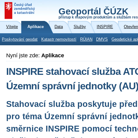
Geoportál ČÚZK
přístup k mapovým produktům a službám res
Vítejte
Aplikace
Data
Služby
INSPIRE
Otevřen
Poskytování geodat
Katastr nemovitostí
RÚIAN
DMVS
Geodetické ap
Nyní jste zde:
Aplikace
INSPIRE stahovací služba A
Územní správní jednotky (AU
Stahovací služba poskytuje před
pro téma Územní správní jednot
směrnice INSPIRE pomocí techn