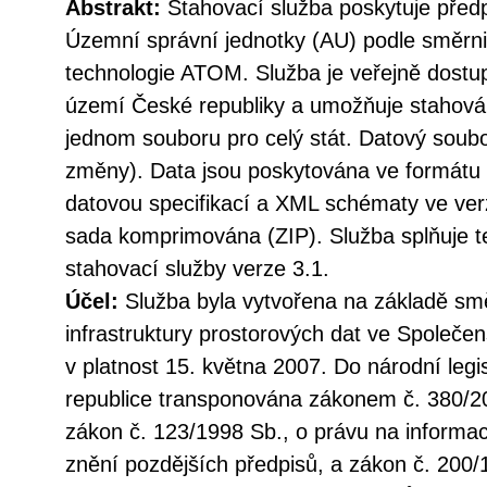
Abstrakt:
Stahovací služba poskytuje před
Územní správní jednotky (AU) podle směr
technologie ATOM. Služba je veřejně dostu
území České republiky a umožňuje stahován
jednom souboru pro celý stát. Datový soubo
změny). Data jsou poskytována ve formátu
datovou specifikací a XML schématy ve verz
sada komprimována (ZIP). Služba splňuje 
stahovací služby verze 3.1.
Účel:
Služba byla vytvořena na základě sm
infrastruktury prostorových dat ve Společen
v platnost 15. května 2007. Do národní legi
republice transponována zákonem č. 380/20
zákon č. 123/1998 Sb., o právu na informac
znění pozdějších předpisů, a zákon č. 200/