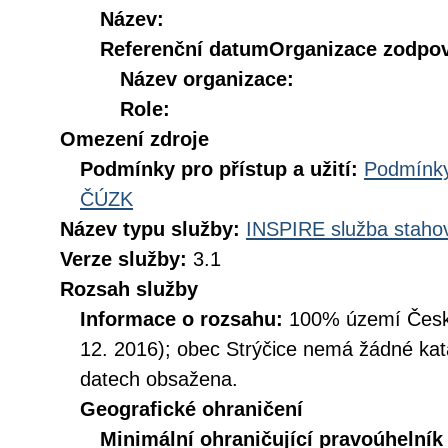
Název:
Referenční datum
Organizace zodpov
Název organizace:
Role:
Omezení zdroje
Podmínky pro přístup a užití:
Podmínky
ČÚZK
Název typu služby:
INSPIRE služba stahov
Verze služby:
3.1
Rozsah služby
Informace o rozsahu:
100% území České
12. 2016); obec Strýčice nemá žádné kata
datech obsažena.
Geografické ohraničení
Minimální ohraničující pravoúhelník