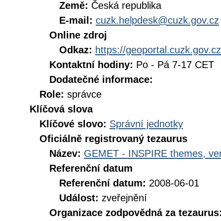
Země:
Česká republika
E-mail:
cuzk.helpdesk@cuzk.gov.cz
Online zdroj
Odkaz:
https://geoportal.cuzk.gov.cz
Kontaktní hodiny:
Po - Pá 7-17 CET
Dodatečné informace:
Role:
správce
Klíčová slova
Klíčové slovo:
Správní jednotky
Oficiálně registrovaný tezaurus
Název:
GEMET - INSPIRE themes, ver
Referenční datum
Referenční datum:
2008-06-01
Událost:
zveřejnění
Organizace zodpovědná za tezaurus