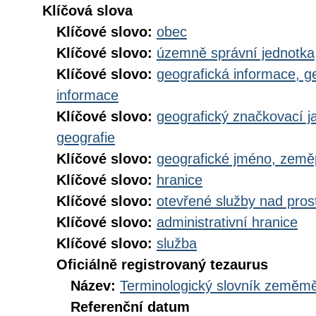
Klíčová slova
Klíčové slovo:
obec
Klíčové slovo:
územně správní jednotka
Klíčové slovo:
geografická informace, g
informace
Klíčové slovo:
geografický značkovací j
geografie
Klíčové slovo:
geografické jméno, zem
Klíčové slovo:
hranice
Klíčové slovo:
otevřené služby nad pros
Klíčové slovo:
administrativní hranice
Klíčové slovo:
služba
Oficiálně registrovaný tezaurus
Název:
Terminologický slovník zeměměř
Referenční datum