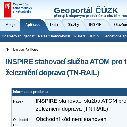
Geoportál ČÚZK
přístup k mapovým produktům a službám res
Vítejte
Aplikace
Data
Služby
INSPIRE
Otevřen
Poskytování geodat
Katastr nemovitostí
RÚIAN
DMVS
Geodetické ap
Nyní jste zde:
Aplikace
INSPIRE stahovací služba ATOM pro t
železniční doprava (TN-RAIL)
Informace o produktu
INSPIRE stahovací služba ATOM pro 
Název
železniční doprava (TN-RAIL)
Obchodní kód není stanoven
Obchodní
kód