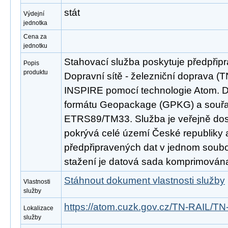
stát
Výdejní
jednotka
Cena za
jednotku
Stahovací služba poskytuje předpřip
Popis
produktu
Dopravní sítě - železniční doprava (
INSPIRE pomocí technologie Atom. D
formátu Geopackage (GPKG) a souř
ETRS89/TM33. Služba je veřejně dos
pokrývá celé území České republiky
předpřipravených dat v jednom soubor
stažení je datová sada komprimována
Stáhnout dokument vlastnosti služby
Vlastnosti
služby
https://atom.cuzk.gov.cz/TN-RAIL/TN
Lokalizace
služby