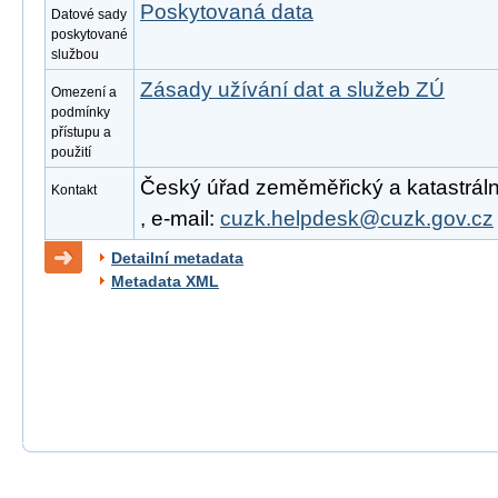
Poskytovaná data
Datové sady
poskytované
službou
Zásady užívání dat a služeb ZÚ
Omezení a
podmínky
přístupu a
použití
Český úřad zeměměřický a katastrální
Kontakt
, e-mail:
cuzk.helpdesk@cuzk.gov.cz
Detailní metadata
Metadata XML