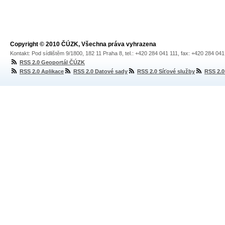
Copyright © 2010 ČÚZK, Všechna práva vyhrazena
Kontakt: Pod sídlištěm 9/1800, 182 11 Praha 8, tel.: +420 284 041 111, fax: +420 284 04
RSS 2.0 Geoportál ČÚZK
RSS 2.0 Aplikace
RSS 2.0 Datové sady
RSS 2.0 Síťové služby
RSS 2.0