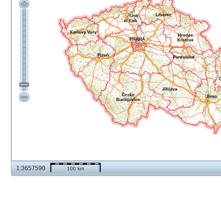
1:3657590
100 km