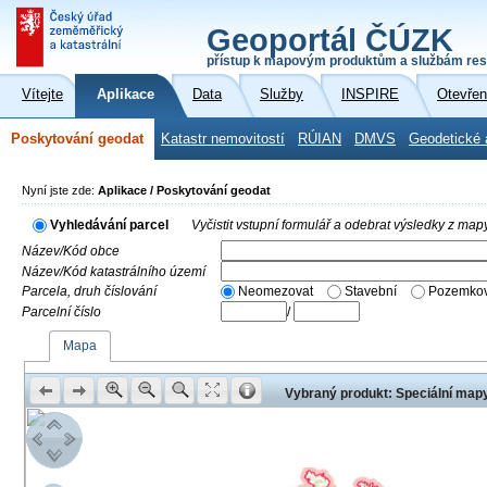
Geoportál ČÚZK
přístup k mapovým produktům a službám res
Vítejte
Aplikace
Data
Služby
INSPIRE
Otevřen
Poskytování geodat
Katastr nemovitostí
RÚIAN
DMVS
Geodetické 
Nyní jste zde:
Aplikace / Poskytování geodat
Vyhledávání parcel
Vyčistit vstupní formulář a odebrat výsledky z map
Název/Kód obce
Název/Kód katastrálního území
Parcela, druh číslování
Neomezovat
Stavební
Pozemkov
Parcelní číslo
/
Mapa
Vybraný produkt: Speciální mapy