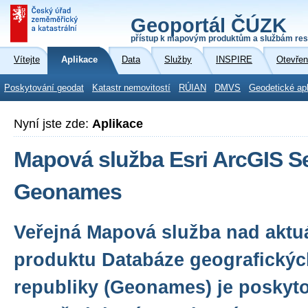
Geoportál ČÚZK
přístup k mapovým produktům a službám res
Vítejte
Aplikace
Data
Služby
INSPIRE
Otevřen
Poskytování geodat
Katastr nemovitostí
RÚIAN
DMVS
Geodetické ap
Nyní jste zde:
Aplikace
Mapová služba Esri ArcGIS Se
Geonames
Veřejná Mapová služba nad aktuá
produktu Databáze geografický
republiky (Geonames) je poskyt