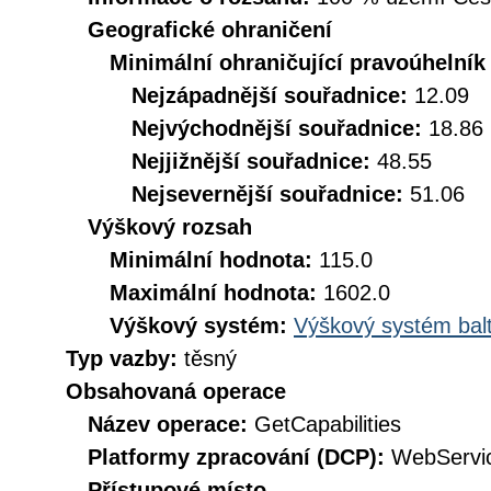
Geografické ohraničení
Minimální ohraničující pravoúhelník
Nejzápadnější souřadnice:
12.09
Nejvýchodnější souřadnice:
18.86
Nejjižnější souřadnice:
48.55
Nejsevernější souřadnice:
51.06
Výškový rozsah
Minimální hodnota:
115.0
Maximální hodnota:
1602.0
Výškový systém:
Výškový systém balt
Typ vazby:
těsný
Obsahovaná operace
Název operace:
GetCapabilities
Platformy zpracování (DCP):
WebServi
Přístupové místo