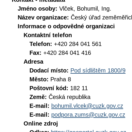
Jméno osoby:
Vlček, Bohumil, Ing.
Název organizace:
Český úřad zeměměřick
Informace o odpovědné organizaci
Kontaktní telefon
Telefon:
+420 284 041 561
Fax:
+420 284 041 416
Adresa
Dodací místo:
Pod sídlištěm 1800/9
Město:
Praha 8
Poštovní kód:
182 11
Země:
Česká republika
E-mail:
bohumil.vlcek@cuzk.gov.cz
E-mail:
podpora.zums@cuzk.gov.cz
Online zdroj