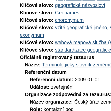
Klíčové slovo:
geografické názvosloví
Klíčové slovo:
Geonames
Klíčové slovo:
choronymum
Klíčové slovo:
vžité geografické jméno,
exonymum
Klíčové slovo:
webová mapová služba 
Klíčové slovo:
standardizace geografic
Oficiálně registrovaný tezaurus
Název:
Terminologický slovník zeměměř
Referenční datum
Referenční datum:
2009-01-01
Událost:
zveřejnění
Organizace zodpovědná za tezaurus
Název organizace:
Český úřad země
Role:
kontaktní bod