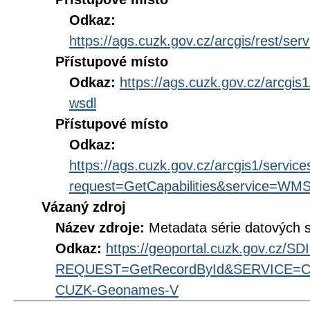
Odkaz:
https://ags.cuzk.gov.cz/arcgis/rest
Přístupové místo
Odkaz:
https://ags.cuzk.gov.cz/arcg
wsdl
Přístupové místo
Odkaz:
https://ags.cuzk.gov.cz/arcgis1/se
request=GetCapabilities&service=WM
Vázaný zdroj
Název zdroje:
Metadata série datových
Odkaz:
https://geoportal.cuzk.gov.cz/S
REQUEST=GetRecordById&SERVICE=CS
CUZK-Geonames-V