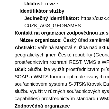
Událost:
revize
Identifikátor služby
Jedinečný identifikátor:
https://cuzk
CUZK_AGS_GEONAMES
Kontakt na organizaci zodpovědnou za s
Název organizace:
Český úřad zeměměři
Abstrakt:
Veřejná Mapová služba nad aktu
geografických jmen České republiky (Geon
prostřednictvím rozhraní REST, WMS a W
Účel:
Službu lze využít prostřednictvím př
SOAP a WMTS formou optimalizovaných ma
souřadnicovém systému S-JTSK/Krovak Eas
službu využít v různých souřadnicových sy
capabilities) prostřednictvím standardu WM
Zodpovědná organizace