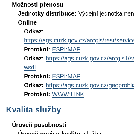
Možnosti přenosu
Jednotky distribuce:
Výdejní jednotka ne
Online
Odkaz:
https://ags.cuzk.gov.cz/arcgis/rest/s
Protokol:
ESRI:MAP
Odkaz:
https://ags.cuzk.gov.cz/arcgis
wsdl
Protokol:
ESRI:MAP
Odkaz:
https://ags.cuzk.gov.cz/geoproh
Protokol:
WWW:LINK
Kvalita služby
Úroveň působnosti
Úroveň popisu kvality:
služba