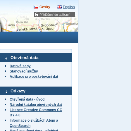
Česky
English
Přihlášení do aplikací
Otevřená data
Datové sady
Stahovací služby
Aplikace pro poskytování dat
Odkazy
Otevřená data - úvod
Národní katalog otevřených dat
Licence Creative Commons CC
BY 4.0
Informace o službách Atom a
OpenSearch