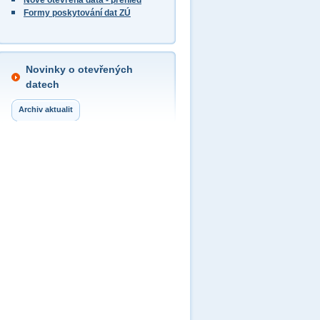
Nově otevřená data - přehled
Formy poskytování dat ZÚ
Novinky o otevřených
datech
Archiv aktualit