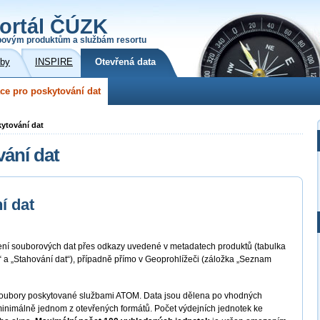
ortál ČÚZK
povým produktům a službám resortu
žby
INSPIRE
Otevřená data
ce pro poskytování dat
kytování dat
vání dat
í dat
žení souborových dat přes odkazy uvedené v metadatech produktů (tabulka
e“ a „Stahování dat“), případně přímo v Geoprohlížeči (záložka „Seznam
é soubory poskytované službami ATOM. Data jsou dělena po vhodných
minimálně jednom z otevřených formátů. Počet výdejních jednotek ke