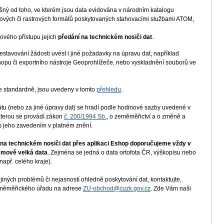
išný od toho, ve kterém jsou data evidována v národním katalogu
torových či rastrových formátů poskytovaných stahovacími službami ATOM,
kového přístupu jejich
předání na technickém nosiči dat
.
stavování žádosti uvést i jiné požadavky na úpravu dat, například
shopu či exportního nástroje Geoprohlížeče, nebo vyskladnění souborů ve
me standardně, jsou uvedeny v tomto
přehledu
.
u (nebo za jiné úpravy dat) se hradí podle hodinové sazby uvedené v
 kterou se provádí zákon
č. 200/1994 Sb.
, o zeměměřictví a o změně a
s jeho zavedením v platném znění.
t na technickém nosiči dat přes aplikaci Eshop doporučujeme vždy v
emově velká data
. Zejména se jedná o data ortofota ČR, výškopisu nebo
apř. celého kraje).
jiných problémů či nejasností ohledně poskytování dat, kontaktujte,
Zeměměřického úřadu na adrese
ZU-obchod@cuzk.gov.cz
. Zde Vám naši