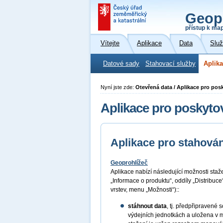
Geop
přístup k ma
Vítejte
Aplikace
Data
Slu
Datové sady
Stahovací služby
Aplika
Nyní jste zde:
Otevřená data / Aplikace pro pos
Aplikace pro poskyto
Aplikace pro stahován
Geoprohlížeč
Aplikace nabízí následující možnosti sta
„Informace o produktu“, oddíly „Distribuc
vrstev, menu „Možnosti“)::
stáhnout data
, tj. předpřipraven
výdejních jednotkách a uložena v 