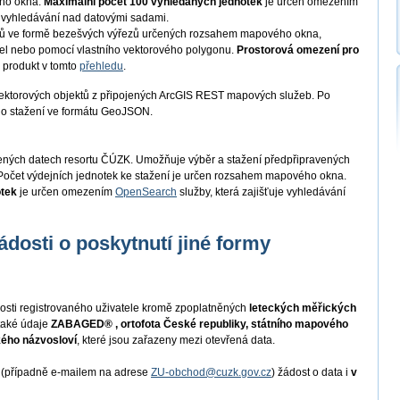
ého okna.
Maximální počet 100 vyhledaných jednotek
je určen omezením
je vyhledávání nad datovými sadami.
tů ve formě bezešvých výřezů určených rozsahem mapového okna,
cel nebo pomocí vlastního vektorového polygonu.
Prostorová omezení pro
 produkt v tomto
přehledu
.
ektorových objektů z připojených ArcGIS REST mapových služeb. Po
ho stažení ve formátu GeoJSON.
řených datech resortu ČÚZK. Umožňuje výběr a stažení předpřipravených
očet výdejních jednotek ke stažení je určen rozsahem mapového okna.
otek
je určen omezením
OpenSearch
služby, která zajišťuje vyhledávání
ádosti o poskytnutí jiné formy
osti registrovaného uživatele kromě zpoplatněných
leteckých měřických
také údaje
ZABAGED® , ortofota České republiky, státního mapového
kého názvosloví
, které jsou zařazeny mezi otevřená data.
i (případně e-mailem na adrese
ZU-obchod@cuzk.gov.cz
) žádost o data i
v