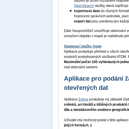
stažení je určen rozsahem mapov
OpenSearch
služby, která zajišťu
exportovat data
do různých formá
hranicemi správních jednotek, par
export dat
jsou uvedena pro každý
Dále Geoprohlížeč umožňuje stahování v
označení objektu v mapě je nabídnuto je
Stahovací služby Atom
Aplikace poskytuje přehled o všech otev
souborů poskytovaných službami ATOM. P
Maximální počet 100 vyhledaných jedn
nad datovými sadami.
Aplikace pro podání ž
otevřených dat
Aplikace
Eshop
poskytuje na základě žád
snímků, archiválií a tištěných produktů
díla a databázového souboru geografic
Uživatel má možnost podat v této aplikac
jiných formách
, tj.