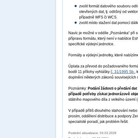
zvolit formát datového souboru odl
otevřených dat, tj. odlišný od vek
případně WFS či WCS.
zvolit místo stažení dat pomocí dál
Navíc je možné v oddíle „Poznámka“ při se
přípravu formátu, který není v nabídce E
specifické výdejní jednotce.
Formáty a výdejní jednotky, které nabízí
Úplata za převod do požadovaného formát
bodě 11 přílohy vyhlášky
č. 31/1995 Sb.
,
doplnění některých zákonů souvisejících 
Poznámky:
Podání žádosti o předání da
případě potřeby získat jednorázově obj
státního mapového díla z velkého území (n
V případě příliš dlouhého stahování nebo 
prosím, oddělení distribuce a podpory 
specialisté poradí, jak problém řešit.
Poslední aktualizace: 03.03.2026